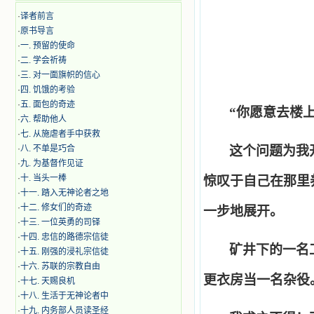
·
译者前言
·
原书导言
·
一. 预留的使命
·
二. 学会祈祷
·
三. 对一面旗帜的信心
·
四. 饥饿的考验
·
五. 面包的奇迹
“
你愿意去楼
·
六. 帮助他人
·
七. 从施虐者手中获救
这个问题为我
·
八. 不单是巧合
·
九. 为基督作见证
·
十. 当头一棒
惊叹于自己在那里
·
十一. 踏入无神论者之地
·
十二. 修女们的奇迹
一步地展开。
·
十三. 一位英勇的司铎
·
十四. 忠信的路德宗信徒
矿井下的一名
·
十五. 刚强的浸礼宗信徒
·
十六. 苏联的宗教自由
更衣房当一名杂役
·
十七. 天赐良机
·
十八. 生活于无神论者中
·
十九. 内务部人员读圣经