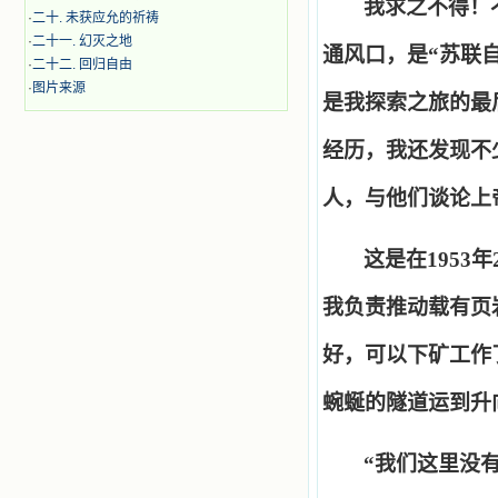
我求之不得！
·
二十. 未获应允的祈祷
·
二十一. 幻灭之地
通风口，是
“
苏联
·
二十二. 回归自由
·
图片来源
是我探索之旅的最
经历，我还发现不
人，与他们谈论上
这是在
1953
年
我负责推动载有页
好，可以下矿工作
蜿蜒的隧道运到升
“
我们这里没