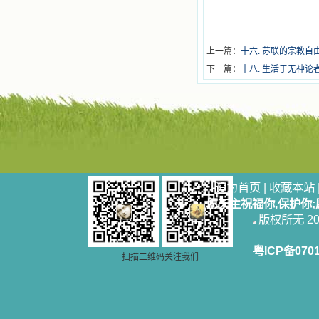
上一篇：
十六. 苏联的宗教自
下一篇：
十八. 生活于无神论
设为首页
|
收藏本站
愿天主祝福你,保护你
版权所无 2006
粤ICP备070
扫描二维码关注我们