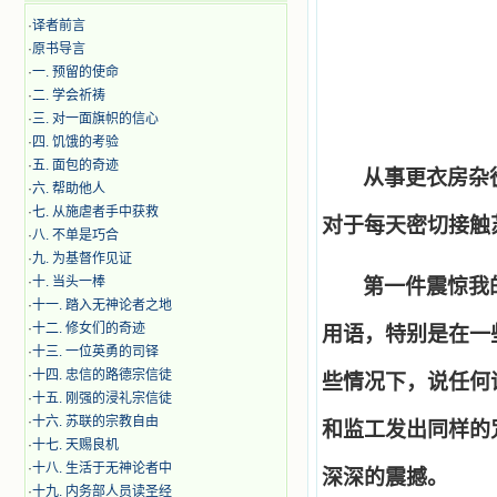
·
译者前言
·
原书导言
·
一. 预留的使命
·
二. 学会祈祷
·
三. 对一面旗帜的信心
·
四. 饥饿的考验
·
五. 面包的奇迹
从事更衣房杂
·
六. 帮助他人
·
七. 从施虐者手中获救
对于每天密切接触
·
八. 不单是巧合
·
九. 为基督作见证
·
十. 当头一棒
第一件震惊我
·
十一. 踏入无神论者之地
·
十二. 修女们的奇迹
用语，特别是在一
·
十三. 一位英勇的司铎
·
十四. 忠信的路德宗信徒
些情况下，说任何
·
十五. 刚强的浸礼宗信徒
·
十六. 苏联的宗教自由
和监工发出同样的
·
十七. 天赐良机
·
十八. 生活于无神论者中
深深的震撼。
·
十九. 内务部人员读圣经