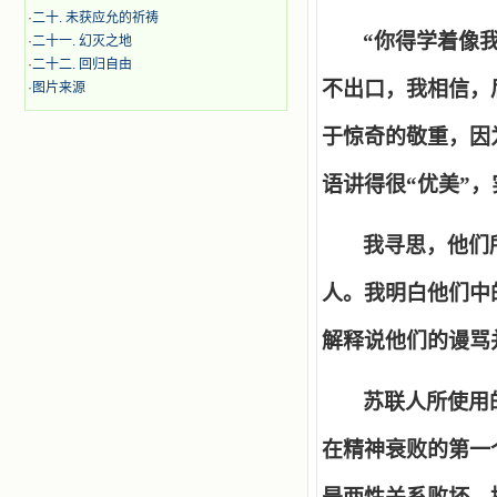
·
二十. 未获应允的祈祷
“
你得学着像
·
二十一. 幻灭之地
·
二十二. 回归自由
不出口，我相信，
·
图片来源
于惊奇的敬重，因
语讲得很
“
优美
”
，
我寻思，他们
人。我明白他们中
解释说他们的谩骂
苏联人所使用
在精神衰败的第一