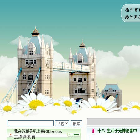
十八. 生活于无神论者中
我在苏联寻见上帝(Oblivious
忘却 译)列表