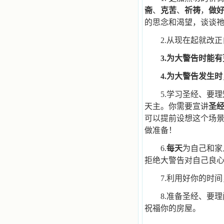
乐、圣洁等等美德。他们的言行是滋
斋
、
克苦
、
祈祷
，
做
润我心田的美酒。 这些书使我专
的思念和渴望，谈谈
注于天上的事理，我的很多不良嗜好
因此不知不觉地放弃了。我的信德一
2.
从现在起就改正
天一天长大，我知道我的一言一行都
有天使记录；我也深信人有灵魂，信
3.
为大警告时能有
主的人有一个美好的家；也相信圣人
们都在天上为我祈祷，我并不是孤军
4.
为大警告发生时
奋战；我是生活在一个由天上地下千
千万万奉耶稣的名而组成的家庭里，
5.
学习圣经、要理
我庆幸自己因了主的恩宠能生活在这
天主。你需要宣讲
圣
个大家庭慈爱的怀抱里；我也渴望所
有的人都能进入光明天家，和圣人们
可以提前设想这个场
一起赞美天主于无穷世！ 小德兰
做准备！
爱心书屋启源于一个美好的梦。小德
兰希望所有圣书的作者和译者都能向
6.
每天
为自己和家
主敞开心门，为圣书广传而不记个人
拒绝大警告对自己良
的私利；愿天主赐福小德兰；赐福所
有传扬主名的网站；赐福所有来看圣
7.
利用好你的时间
书的人；也求主扩张人的心界，使小
德兰能将更多更好的书藉，献给喜欢
8.
准备圣经、要理
读圣书的人！从2014年12月18日开始
我们使用新域名(xiaodelan.love），
祝福你的房屋。
原域名被他人办理开通,请您更改您网