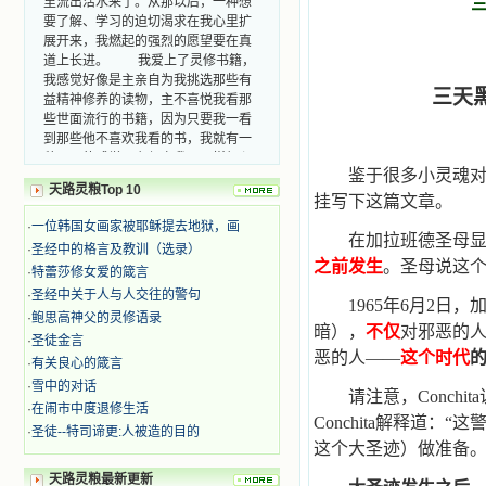
要了解、学习的迫切渴求在我心里扩
展开来，我燃起的强烈的愿望要在真
道上长进。 我爱上了灵修书籍，
我感觉好像是主亲自为我挑选那些有
益精神修养的读物，主不喜悦我看那
三天
些世面流行的书籍，因为只要我一看
到那些他不喜欢我看的书，我就有一
种厌恶的感觉。主保守我，那样细心
地防护着我，从那以后我从未读过一
鉴于很多小灵魂
本不良的书籍。 善良的书使人向
天路灵粮Top 10
挂写下这篇文章。
善，这些圣人的作品，渐渐地印在了
我的脑子里。读这些圣书时，我思潮
·
一位韩国女画家被耶稣提去地狱，画
在加拉班德圣母
汹涌起伏，欣喜不能自已。书中谈到
·
圣经中的格言及教训（选录）
这些圣人们如何在与主的交往中得到
之前发生
。圣母说这
·
特蕾莎修女爱的箴言
灵命的更新，德行的馨香如何上达天
·
圣经中关于人与人交往的警句
庭。啊，在这世上曾住过那么多热心
1965
年6月2日，
·
鲍思高神父的灵修语录
的圣人，为了传播福音，他们告别亲
暗），
不仅
对邪恶的
·
圣徒金言
人，舍下了他们手中的一切，轻快地
恶的人——
这个时代
踏上了异国他乡，到没有人知道真神
·
有关良心的箴言
的世界里去。啊，若不是主的引领，
·
雪中的对话
请注意，Conchi
我可能到死还不认识他们呢！ 我
·
在闹市中度退修生活
的心灵从主给我的这些圣人的言行中
Conchita解释道：“
·
圣徒--特司谛更:人被造的目的
选取了最美的色彩；当他们的一生在
这个大圣迹）做准备
我面前展开时，我是多么的惊奇、兴
奋啊！当我读到他们为主而受人逼
天路灵粮最新更新