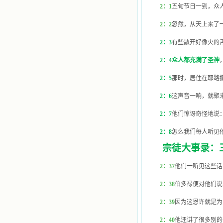
人，舍下了他们手中的一切，轻快地
2
：1
五旬节日一到，众
踏上了异国他乡，到没有人知道真神
的世界里去。啊，若不是主的引领，
2
：2
忽然，从天上来了
我可能到死还不认识他们呢！ 我
的心灵从主给我的这些圣人的言行中
2
：3
有些散开好像火的
选取了最美的色彩；当他们的一生在
我面前展开时，我是多么的惊奇、兴
2
：4众人都充满了圣神
奋啊！当我读到他们为主而受人逼
迫、凌辱，为将福音广传而被人追杀
2
：5
那时，居住在耶路
时，我为他们的在天之灵祈祷，我哭
着，为自已的同胞带给他们的苦难而
2
：6
这声音一响，就聚
哀号。我一遍遍地重读那一行行被我
的斑斑泪痕弄得模糊不清的字句，那
2
：7
他们惊讶奇怪地说
些被主的爱火所燃烧而离开家乡来到
中国的传教士，我多么爱你们啊！我
2
：8
怎么我们每人听见
心中流淌着多少感激的泪水。 他
们受苦却觉得喜乐，因为他们爱主，
宗徒大事录：
他们感到能为主受一点苦是多么喜乐
的事。他们受苦时仍在唱着感谢的
2
：37
他们一听见这些话
歌，因他们无法不称颂主，因主使他
们的心灵洋溢了快乐；他们激发了我
2
：38
伯多禄便对他们说
内心神圣的热情，在我的心灵深处燃
烧起一股无法扑灭的火焰，他们那强
2
：39
因为这恩许就是为
有力的言行激励我向前。 我一面
读，一面想过着他们这样圣善的生
2
：40
他还讲了很多别的