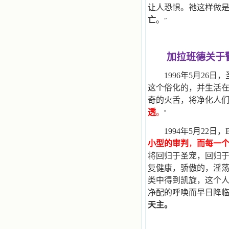
籍里，我认识了许多爱主的人，他们
让人恐惧。祂这样做
使我更亲近主，帮助我更深的认识
亡
。
”
主，爱主。这些曾经生活在人间的圣
人圣女，内心隐藏着来自天上光照的
各种宝藏，听他们对悦主的甜蜜喁
语，我也陶醉了。主藉着这些书籍慢
加拉班德关于
慢地培养我的心灵，当我看到这些圣
德芬芳的圣人再看看满身污秽的我，
1996
年5月26日，圣母
我失望过，沮丧过，哭泣过，和主呕
这个俗化的，并生活
气过，甚至埋怨天主不用祂的全能让
我立刻成圣。但是主让我明白，灵命
奇的火舌，将净化人
的成长需要时间，成长是渐进的，农
透
。
”
民等待稻谷的长成需要整个季节，才
能品尝丰收的喜悦，我也要有谦卑受
1994
年5月22日，Be
教的态度才能接受主的话语，要让这
小型的审判
，
而每一
些圣言成为血肉（果实），是需要时
间的。 从网上我读到许多有益心
将回归于圣宠，回归
灵的书。当我首次读到盖恩夫人的传
复健康，骄傲的，淫
记时，清泪沾腮，她的经历强烈地震
类中得到凯旋，这个
撼着我的心，我接受到了一个很大的
恩宠，使我认识了十字架是生命的真
净配的呼唤而早日降临
正之路。读圣女小德兰的传记时，我
天主。
又有别一种感受，我看到了一个与我
眼所见的完全不同的世界，那里没有
争吵，没有仇恨，没有岐视，那是主