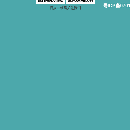
灵的书。当我首次读到盖恩夫人的传
粤ICP备070
记时，清泪沾腮，她的经历强烈地震
扫描二维码关注我们
撼着我的心，我接受到了一个很大的
恩宠，使我认识了十字架是生命的真
正之路。读圣女小德兰的传记时，我
又有别一种感受，我看到了一个与我
眼所见的完全不同的世界，那里没有
争吵，没有仇恨，没有岐视，那是主
自己在人的心里建造的爱的天堂。还
有圣女大德兰的自传，在这位圣女的
感召下，我初领了圣体，从圣体中获
得无量恩宠。这些书引我向往那超性
的境界，向往那浑然忘我的境界，从
此无益的书一概不看了。我一遍遍地
重温这些我喜欢的书籍，一遍又一遍
地回味书中那些难忘的情景，我和他
们谈心，告诉他们我愿意效法他们，
心里多么渴望能像他们那样爱主。
我因此而认识了许许多多圣人，
这些圣人中有许多也曾是罪人，使我
也能向他们敞开心门。我一会儿求这
个圣人为我转祷，一会儿求那个圣人
为我祈求圣宠，这些圣人使我的生活
变得丰富多彩。我想，既然他们真心
爱天主，那么他们也会真心爱我。现