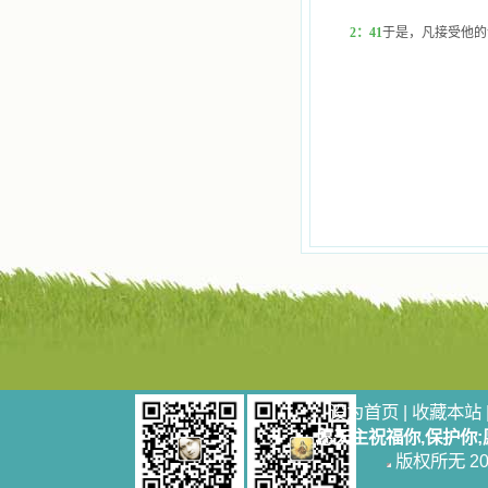
活，也立志不在这虚幻的尘世中寻求
安慰。我一读就是几个钟头，累了就
2
：41
于是，凡接受他的
望着书上的圣像沉思默想。啊，当我
想到我有一天还要见到他们，亲耳聆
听他们的教诲，伴随在他们的身边，
和他们一起赞颂吾主，想到那使我欣
喜欢乐的甜蜜的相会，这世界对于我
一点吸引力都没有了。 从这些书
籍里，我认识了许多爱主的人，他们
使我更亲近主，帮助我更深的认识
主，爱主。这些曾经生活在人间的圣
人圣女，内心隐藏着来自天上光照的
各种宝藏，听他们对悦主的甜蜜喁
语，我也陶醉了。主藉着这些书籍慢
慢地培养我的心灵，当我看到这些圣
德芬芳的圣人再看看满身污秽的我，
我失望过，沮丧过，哭泣过，和主呕
气过，甚至埋怨天主不用祂的全能让
我立刻成圣。但是主让我明白，灵命
的成长需要时间，成长是渐进的，农
民等待稻谷的长成需要整个季节，才
设为首页
|
收藏本站
能品尝丰收的喜悦，我也要有谦卑受
愿天主祝福你,保护你
教的态度才能接受主的话语，要让这
些圣言成为血肉（果实），是需要时
版权所无 2006
间的。 从网上我读到许多有益心