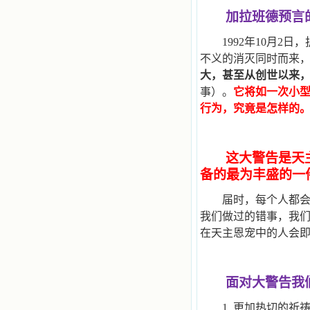
自己在人的心里建造的爱的天堂。还
加拉班德预言
有圣女大德兰的自传，在这位圣女的
感召下，我初领了圣体，从圣体中获
1992
年10月2日
得无量恩宠。这些书引我向往那超性
不义的消灭同时而来
的境界，向往那浑然忘我的境界，从
此无益的书一概不看了。我一遍遍地
大，甚至从创世以来
重温这些我喜欢的书籍，一遍又一遍
事）。
它将如一次小
地回味书中那些难忘的情景，我和他
行为，究竟是怎样的
们谈心，告诉他们我愿意效法他们，
心里多么渴望能像他们那样爱主。
我因此而认识了许许多多圣人，
这些圣人中有许多也曾是罪人，使我
这大警告是天
也能向他们敞开心门。我一会儿求这
个圣人为我转祷，一会儿求那个圣人
备的最为丰盛的一
为我祈求圣宠，这些圣人使我的生活
变得丰富多彩。我想，既然他们真心
届时，每个人都
爱天主，那么他们也会真心爱我。现
我们做过的错事，我
在他们和天主如此接近，当世人向他
在天主恩宠中的人会
们祈求时，他们也会想方设法将我的
祈祷告诉天主的。就这样，他们和我
共享生活的体验，不断地把上天仁爱
的芬芳散播给我，他们的友谊使我的
面对大警告我
欢乐加倍，痛苦减半；他们已走过死
阴的幽谷，从他们身上我学习到了明
1.
更加热切的祈
辨、通达、智慧、勇敢、诚实、快