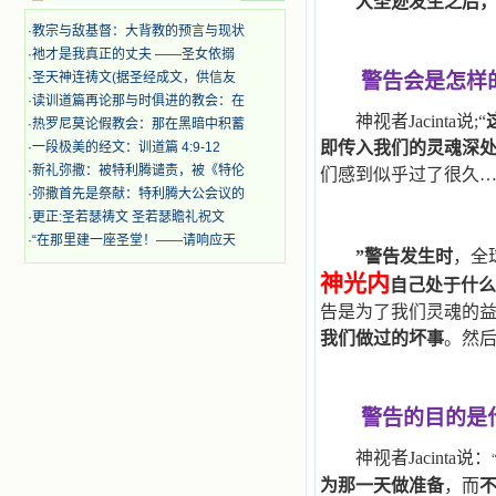
大圣迹发生之后
迫、凌辱，为将福音广传而被人追杀
·
教宗与敌基督：大背教的预言与现状
时，我为他们的在天之灵祈祷，我哭
着，为自已的同胞带给他们的苦难而
·
祂才是我真正的丈夫 ——圣女依搦
哀号。我一遍遍地重读那一行行被我
·
圣天神连祷文(据圣经成文，供信友
警告会是怎样
的斑斑泪痕弄得模糊不清的字句，那
·
读训道篇再论那与时俱进的教会：在
些被主的爱火所燃烧而离开家乡来到
神视者Jacinta说;“
·
热罗尼莫论假教会：那在黑暗中积蓄
中国的传教士，我多么爱你们啊！我
即传入我们的灵魂深
·
一段极美的经文：训道篇 4:9-12
心中流淌着多少感激的泪水。 他
·
新礼弥撒：被特利腾谴责，被《特伦
们受苦却觉得喜乐，因为他们爱主，
们感到似乎过了很久…
他们感到能为主受一点苦是多么喜乐
·
弥撒首先是祭献：特利腾大公会议的
的事。他们受苦时仍在唱着感谢的
·
更正:圣若瑟祷文 圣若瑟瞻礼祝文
歌，因他们无法不称颂主，因主使他
·
“在那里建一座圣堂！——请响应天
们的心灵洋溢了快乐；他们激发了我
”
警告发生时
，全
内心神圣的热情，在我的心灵深处燃
神光内
自己处于什么
烧起一股无法扑灭的火焰，他们那强
告是为了我们灵魂的
有力的言行激励我向前。 我一面
读，一面想过着他们这样圣善的生
我们做过的坏事
。然
活，也立志不在这虚幻的尘世中寻求
安慰。我一读就是几个钟头，累了就
望着书上的圣像沉思默想。啊，当我
想到我有一天还要见到他们，亲耳聆
警告的目的是
听他们的教诲，伴随在他们的身边，
和他们一起赞颂吾主，想到那使我欣
神视者Jacinta说：
喜欢乐的甜蜜的相会，这世界对于我
为那一天做准备
，而
一点吸引力都没有了。 从这些书