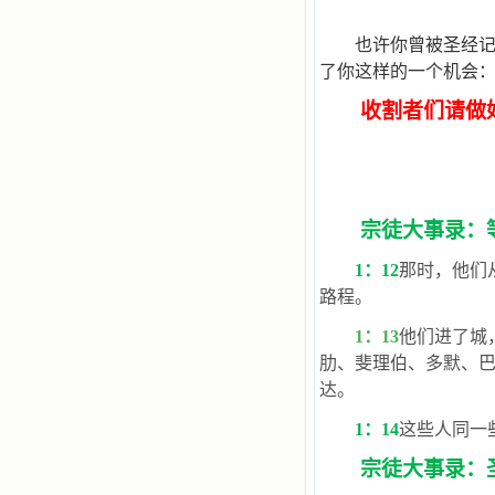
站或博客上的链接，谢谢。 【请关注
微信公众号：小德兰书屋】
小德兰爱心书屋最新公告 有一天，我
也许你曾被圣经
做了一个奇怪的梦，至今让我难忘。
了你这样的一个机会：
梦中，我看到一本打开的用石头做的
书，我用舌头去舔它，觉得有一种甜
收割者们请做
味，我就更用力去舔，最后从这本书
里流出活水来了。从那以后，一种想
要了解、学习的迫切渴求在我心里扩
展开来，我燃起的强烈的愿望要在真
道上长进。 我爱上了灵修书籍，
我感觉好像是主亲自为我挑选那些有
宗徒大事录：
益精神修养的读物，主不喜悦我看那
些世面流行的书籍，因为只要我一看
1
：12
那时，他们
到那些他不喜欢我看的书，我就有一
路程。
种厌恶的感觉。主保守我，那样细心
地防护着我，从那以后我从未读过一
1
：13
他们进了城
本不良的书籍。 善良的书使人向
善，这些圣人的作品，渐渐地印在了
肋、斐理伯、多默、
我的脑子里。读这些圣书时，我思潮
达。
汹涌起伏，欣喜不能自已。书中谈到
这些圣人们如何在与主的交往中得到
1
：14
这些人同一
灵命的更新，德行的馨香如何上达天
庭。啊，在这世上曾住过那么多热心
宗徒大事录：
的圣人，为了传播福音，他们告别亲