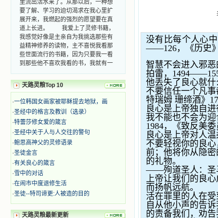
要了解、学习的迫切渴求在我心里扩
展开来，我燃起的强烈的愿望要在真
道上长进。 我爱上了灵修书籍，
我感觉好像是主亲自为我挑选那些有
没有比每个人心中
益精神修养的读物，主不喜悦我看那
——126
，《历史
些世面流行的书籍，因为只要我一看
到那些他不喜欢我看的书，我就有一
智慧不会进入邪恶
种厌恶的感觉。主保守我，那样细心
拍雷，
1494——15
地防护着我，从那以后我从未读过一
他丢失了良心就什
天路灵粮Top 10
本不良的书籍。 善良的书使人向
不要信任一个凡事
善，这些圣人的作品，渐渐地印在了
特瑞姆 珊缔酒》
1
·
一位韩国女画家被耶稣提去地狱，画
我的脑子里。读这些圣书时，我思潮
良心是上帝独自进
·
圣经中的格言及教训（选录）
汹涌起伏，欣喜不能自已。书中谈到
我不能也不会为迎
·
特蕾莎修女爱的箴言
这些圣人们如何在与主的交往中得到
1984
，《致反美委
灵命的更新，德行的馨香如何上达天
·
圣经中关于人与人交往的警句
良心是上帝对人温
庭。啊，在这世上曾住过那么多热心
不要轻视你的良心
·
鲍思高神父的灵修语录
的圣人，为了传播福音，他们告别亲
前；他将你从隐密
·
圣徒金言
人，舍下了他们手中的一切，轻快地
的礼物。
·
有关良心的箴言
踏上了异国他乡，到没有人知道真神
——
殉道圣人：圣
·
雪中的对话
的世界里去。啊，若不是主的引领，
上帝让我们的良心
·
在闹市中度退修生活
我可能到死还不认识他们呢！ 我
而扬帆远航。
的心灵从主给我的这些圣人的言行中
·
圣徒--特司谛更:人被造的目的
活在罪里的人在受
选取了最美的色彩；当他们的一生在
自从他小声的告诉
我面前展开时，我是多么的惊奇、兴
的责备我们，劝告
天路灵粮最新更新