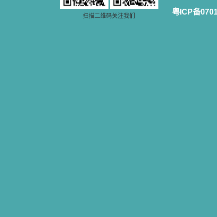
一点吸引力都没有了。 从这些书
籍里，我认识了许多爱主的人，他们
粤ICP备070
扫描二维码关注我们
使我更亲近主，帮助我更深的认识
主，爱主。这些曾经生活在人间的圣
人圣女，内心隐藏着来自天上光照的
各种宝藏，听他们对悦主的甜蜜喁
语，我也陶醉了。主藉着这些书籍慢
慢地培养我的心灵，当我看到这些圣
德芬芳的圣人再看看满身污秽的我，
我失望过，沮丧过，哭泣过，和主呕
气过，甚至埋怨天主不用祂的全能让
我立刻成圣。但是主让我明白，灵命
的成长需要时间，成长是渐进的，农
民等待稻谷的长成需要整个季节，才
能品尝丰收的喜悦，我也要有谦卑受
教的态度才能接受主的话语，要让这
些圣言成为血肉（果实），是需要时
间的。 从网上我读到许多有益心
灵的书。当我首次读到盖恩夫人的传
记时，清泪沾腮，她的经历强烈地震
撼着我的心，我接受到了一个很大的
恩宠，使我认识了十字架是生命的真
正之路。读圣女小德兰的传记时，我
又有别一种感受，我看到了一个与我
眼所见的完全不同的世界，那里没有