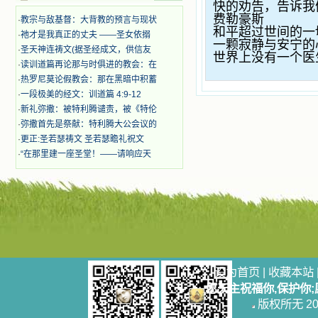
奋啊！当我读到他们为主而受人逼
快的劝告，告诉我
迫、凌辱，为将福音广传而被人追杀
费勒豪斯
·
教宗与敌基督：大背教的预言与现状
时，我为他们的在天之灵祈祷，我哭
和平超过世间的一
·
祂才是我真正的丈夫 ——圣女依搦
着，为自已的同胞带给他们的苦难而
一颗寂静与安宁的
·
圣天神连祷文(据圣经成文，供信友
哀号。我一遍遍地重读那一行行被我
世界上没有一个医
·
读训道篇再论那与时俱进的教会：在
的斑斑泪痕弄得模糊不清的字句，那
些被主的爱火所燃烧而离开家乡来到
·
热罗尼莫论假教会：那在黑暗中积蓄
中国的传教士，我多么爱你们啊！我
·
一段极美的经文：训道篇 4:9-12
心中流淌着多少感激的泪水。 他
·
新礼弥撒：被特利腾谴责，被《特伦
们受苦却觉得喜乐，因为他们爱主，
·
弥撒首先是祭献：特利腾大公会议的
他们感到能为主受一点苦是多么喜乐
·
更正:圣若瑟祷文 圣若瑟瞻礼祝文
的事。他们受苦时仍在唱着感谢的
·
“在那里建一座圣堂！——请响应天
歌，因他们无法不称颂主，因主使他
们的心灵洋溢了快乐；他们激发了我
内心神圣的热情，在我的心灵深处燃
烧起一股无法扑灭的火焰，他们那强
有力的言行激励我向前。 我一面
读，一面想过着他们这样圣善的生
活，也立志不在这虚幻的尘世中寻求
安慰。我一读就是几个钟头，累了就
望着书上的圣像沉思默想。啊，当我
想到我有一天还要见到他们，亲耳聆
设为首页
|
收藏本站
听他们的教诲，伴随在他们的身边，
愿天主祝福你,保护你
和他们一起赞颂吾主，想到那使我欣
版权所无 2006
喜欢乐的甜蜜的相会，这世界对于我