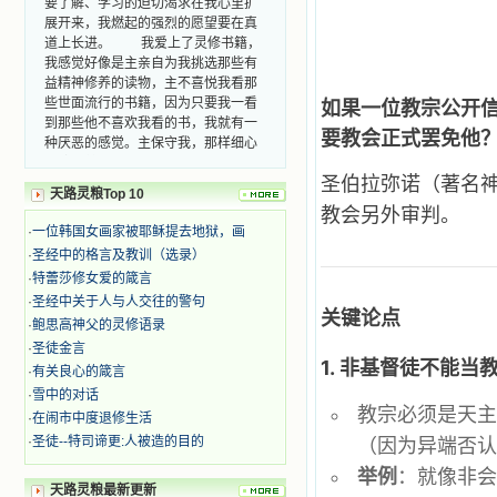
展开来，我燃起的强烈的愿望要在真
道上长进。 我爱上了灵修书籍，
我感觉好像是主亲自为我挑选那些有
益精神修养的读物，主不喜悦我看那
些世面流行的书籍，因为只要我一看
如果一位教宗公开
到那些他不喜欢我看的书，我就有一
要教会正式罢免他
种厌恶的感觉。主保守我，那样细心
地防护着我，从那以后我从未读过一
本不良的书籍。 善良的书使人向
圣伯拉弥诺（著名
天路灵粮Top 10
善，这些圣人的作品，渐渐地印在了
教会另外审判。
我的脑子里。读这些圣书时，我思潮
·
一位韩国女画家被耶稣提去地狱，画
汹涌起伏，欣喜不能自已。书中谈到
·
圣经中的格言及教训（选录）
这些圣人们如何在与主的交往中得到
灵命的更新，德行的馨香如何上达天
·
特蕾莎修女爱的箴言
庭。啊，在这世上曾住过那么多热心
·
圣经中关于人与人交往的警句
关键论点
的圣人，为了传播福音，他们告别亲
·
鲍思高神父的灵修语录
人，舍下了他们手中的一切，轻快地
·
圣徒金言
踏上了异国他乡，到没有人知道真神
1.
非基督徒不能当
·
有关良心的箴言
的世界里去。啊，若不是主的引领，
·
雪中的对话
我可能到死还不认识他们呢！ 我
教宗必须是天
的心灵从主给我的这些圣人的言行中
·
在闹市中度退修生活
选取了最美的色彩；当他们的一生在
（因为异端否
·
圣徒--特司谛更:人被造的目的
我面前展开时，我是多么的惊奇、兴
举例
：就像非
奋啊！当我读到他们为主而受人逼
天路灵粮最新更新
迫、凌辱，为将福音广传而被人追杀