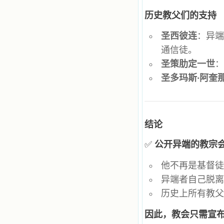
籍里，我认识了许多爱主的人，他们
使我更亲近主，帮助我更深的认识
历史教父们的支持
主，爱主。这些曾经生活在人间的圣
人圣女，内心隐藏着来自天上光照的
圣西彼连
：异
各种宝藏，听他们对悦主的甜蜜喁
语，我也陶醉了。主藉着这些书籍慢
通信徒。
慢地培养我的心灵，当我看到这些圣
圣策肋定一世
德芬芳的圣人再看看满身污秽的我，
我失望过，沮丧过，哭泣过，和主呕
圣多玛斯·阿奎
气过，甚至埋怨天主不用祂的全能让
我立刻成圣。但是主让我明白，灵命
的成长需要时间，成长是渐进的，农
民等待稻谷的长成需要整个季节，才
能品尝丰收的喜悦，我也要有谦卑受
结论
教的态度才能接受主的话语，要让这
些圣言成为血肉（果实），是需要时
✅
公开异端的教宗
间的。 从网上我读到许多有益心
灵的书。当我首次读到盖恩夫人的传
记时，清泪沾腮，她的经历强烈地震
他不再是基督
撼着我的心，我接受到了一个很大的
异端者自己脱
恩宠，使我认识了十字架是生命的真
正之路。读圣女小德兰的传记时，我
历史上所有教
又有别一种感受，我看到了一个与我
眼所见的完全不同的世界，那里没有
因此，教会只需宣布
争吵，没有仇恨，没有岐视，那是主