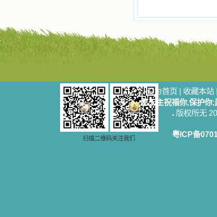
自己在人的心里建造的爱的天堂。还
有圣女大德兰的自传，在这位圣女的
感召下，我初领了圣体，从圣体中获
得无量恩宠。这些书引我向往那超性
的境界，向往那浑然忘我的境界，从
此无益的书一概不看了。我一遍遍地
重温这些我喜欢的书籍，一遍又一遍
地回味书中那些难忘的情景，我和他
们谈心，告诉他们我愿意效法他们，
心里多么渴望能像他们那样爱主。
我因此而认识了许许多多圣人，
设为首页
|
收藏本站
这些圣人中有许多也曾是罪人，使我
愿天主祝福你,保护你
也能向他们敞开心门。我一会儿求这
版权所无 2006
个圣人为我转祷，一会儿求那个圣人
为我祈求圣宠，这些圣人使我的生活
变得丰富多彩。我想，既然他们真心
粤ICP备070
扫描二维码关注我们
爱天主，那么他们也会真心爱我。现
在他们和天主如此接近，当世人向他
们祈求时，他们也会想方设法将我的
祈祷告诉天主的。就这样，他们和我
共享生活的体验，不断地把上天仁爱
的芬芳散播给我，他们的友谊使我的
欢乐加倍，痛苦减半；他们已走过死
阴的幽谷，从他们身上我学习到了明
辨、通达、智慧、勇敢、诚实、快