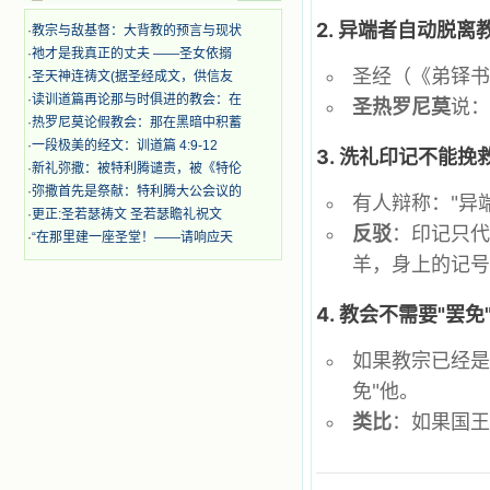
时，我为他们的在天之灵祈祷，我哭
2.
异端者自动脱离
·
教宗与敌基督：大背教的预言与现状
着，为自已的同胞带给他们的苦难而
·
祂才是我真正的丈夫 ——圣女依搦
哀号。我一遍遍地重读那一行行被我
圣经（《弟铎书》
·
圣天神连祷文(据圣经成文，供信友
的斑斑泪痕弄得模糊不清的字句，那
些被主的爱火所燃烧而离开家乡来到
·
读训道篇再论那与时俱进的教会：在
圣热罗尼莫
说
中国的传教士，我多么爱你们啊！我
·
热罗尼莫论假教会：那在黑暗中积蓄
心中流淌着多少感激的泪水。 他
·
一段极美的经文：训道篇 4:9-12
3.
洗礼印记不能挽
们受苦却觉得喜乐，因为他们爱主，
·
新礼弥撒：被特利腾谴责，被《特伦
他们感到能为主受一点苦是多么喜乐
·
弥撒首先是祭献：特利腾大公会议的
的事。他们受苦时仍在唱着感谢的
有人辩称："异
·
更正:圣若瑟祷文 圣若瑟瞻礼祝文
歌，因他们无法不称颂主，因主使他
反驳
：印记只
们的心灵洋溢了快乐；他们激发了我
·
“在那里建一座圣堂！——请响应天
内心神圣的热情，在我的心灵深处燃
羊，身上的记
烧起一股无法扑灭的火焰，他们那强
有力的言行激励我向前。 我一面
4.
教会不需要"罢免
读，一面想过着他们这样圣善的生
活，也立志不在这虚幻的尘世中寻求
安慰。我一读就是几个钟头，累了就
如果教宗已经
望着书上的圣像沉思默想。啊，当我
免"他。
想到我有一天还要见到他们，亲耳聆
听他们的教诲，伴随在他们的身边，
类比
：如果国
和他们一起赞颂吾主，想到那使我欣
喜欢乐的甜蜜的相会，这世界对于我
一点吸引力都没有了。 从这些书