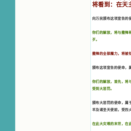
将看到：在天
小德兰爱心书屋最新公告 有一天，我
做了一个奇怪的梦，至今让我难忘。
梦中，我看到一本打开的用石头做的
向万民颁布这项宣告的
书，我用舌头去舔它，觉得有一种甜
味，我就更用力去舔，最后从这本书
里流出活水来了。从那以后，一种想
你们的解放，将与撒殚
要了解、学习的迫切渴求在我心里扩
歹。
展开来，我燃起的强烈的愿望要在真
道上长进。 我爱上了灵修书籍，
我感觉好像是主亲自为我挑选那些有
撒殚的全部魔力，将被
益精神修养的读物，主不喜悦我看那
些世面流行的书籍，因为只要我一看
颁布这项宣告的使命，
到那些他不喜欢我看的书，我就有一
种厌恶的感觉。主保守我，那样细心
地防护着我，从那以后我从未读过一
你们的解放，首先，将
本不良的书籍。 善良的书使人向
受到大惩罚。
善，这些圣人的作品，渐渐地印在了
我的脑子里。读这些圣书时，我思潮
汹涌起伏，欣喜不能自已。书中谈到
颁布大惩罚的使命，属
这些圣人们如何在与主的交往中得到
羊及诸圣天使前，受烈
灵命的更新，德行的馨香如何上达天
庭。啊，在这世上曾住过那么多热心
的圣人，为了传播福音，他们告别亲
在此大灾难的末世，在
人，舍下了他们手中的一切，轻快地