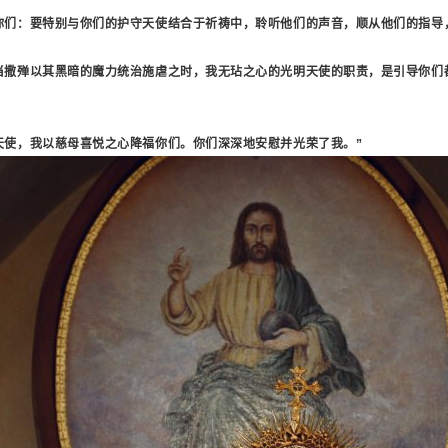
你们：要特别与你们的护守天使结合于祈祷中，聆听他们的声音，顺从他们的指导
当撒殚以其黑暗的魔力统治施虐之时，我无玷之心的光明天使的职责，是引导你们
天使，我以慈母喜悦之心降福你们。你们深深地安慰并光荣了我。”