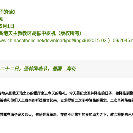
子的话》
动
5月1日
香港天主教教区胡振中枢机（版权所有）
chinacatholic.net/download/pdf/lingxiu/2015-02-）09/2045
二十二日，圣神降临节，德国 海待
各地来到我无玷之心的餐厅来过今天的瞻礼。今天是纪念圣神降临的日子，祂降临到
祈祷和你们天上母亲的祈祷联合起来，去求得第二次圣神降临的恩宠。二次圣神降临
甘露充满圣宠及烈火，来使世界革新。在这不可抗拒的爱的动力之下，教会将把自己