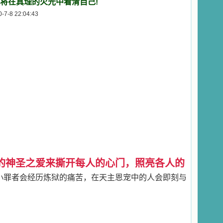
将在真理的火光中看清自己!
-8 22:04:43
的神圣之爱来撕开每人的心门，照亮各人的
小罪者会经历炼狱的痛苦，在天主恩宠中的人会即刻与