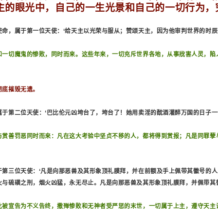
主的眼光中，自己的一生光景和自己的一切行为，
使命，属于第一位天使：‘给天主以光荣与服从；赞颂天主，因为他审判世界的时辰
和一切魔鬼的惨败，同时而来。这些年来，一切充斥世界各地，从事戕害人灵，陷
彻底摧毁无遗。
属于第二位天使：‘巴比伦元凶垮台了，垮台了！她用卖淫的酖酒灌醉万国的日子一
与赏善罚恶同时而来：凡在这大考验中坚贞不移的人，都将得到赏报；凡是同罪孽
于第三位天使：‘凡是向那恶兽及其形象顶礼膜拜，并在前额及手上佩带其徽号的
火与硫磺之刑，烟火凶猛，永无尽止。凡是向那恶兽及其形象顶礼膜拜，并佩带其
此被宣告为不义告终，撒殚惨败和无神者受严惩的末世，一切属于上主，遵守天主