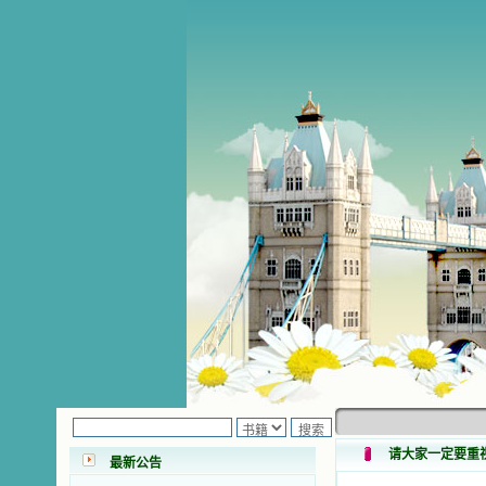
小德兰爱心书屋最新公告 有一天，我
做了一个奇怪的梦，至今让我难忘。
梦中，我看到一本打开的用石头做的
书，我用舌头去舔它，觉得有一种甜
味，我就更用力去舔，最后从这本书
里流出活水来了。从那以后，一种想
请大家一定要重
最新公告
要了解、学习的迫切渴求在我心里扩