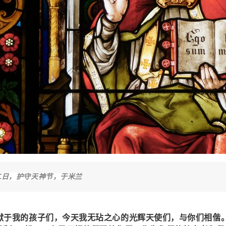
二日，护守天神节，于米兰
献于我的孩子们，今天我无玷之心的光辉天使们，与你们相偕