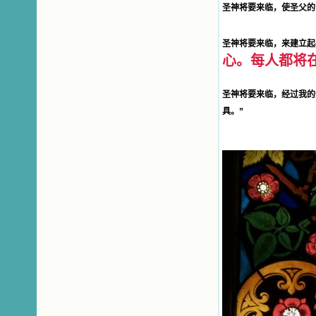
使我更亲近主，帮助我更深的认识
圣神将要来临，使圣父的
主，爱主。这些曾经生活在人间的圣
人圣女，内心隐藏着来自天上光照的
圣神将要来临，来建立起
各种宝藏，听他们对悦主的甜蜜喁
心。每人都将
语，我也陶醉了。主藉着这些书籍慢
慢地培养我的心灵，当我看到这些圣
德芬芳的圣人再看看满身污秽的我，
圣神将要来临，经过我的
我失望过，沮丧过，哭泣过，和主呕
气过，甚至埋怨天主不用祂的全能让
具。”
我立刻成圣。但是主让我明白，灵命
的成长需要时间，成长是渐进的，农
民等待稻谷的长成需要整个季节，才
能品尝丰收的喜悦，我也要有谦卑受
教的态度才能接受主的话语，要让这
些圣言成为血肉（果实），是需要时
间的。 从网上我读到许多有益心
灵的书。当我首次读到盖恩夫人的传
记时，清泪沾腮，她的经历强烈地震
撼着我的心，我接受到了一个很大的
恩宠，使我认识了十字架是生命的真
正之路。读圣女小德兰的传记时，我
又有别一种感受，我看到了一个与我
眼所见的完全不同的世界，那里没有
争吵，没有仇恨，没有岐视，那是主
自己在人的心里建造的爱的天堂。还