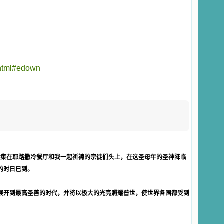
.html#edown
聚集在耶路撒冷餐厅和我一起祈祷的宗徒们头上，在这圣母年的圣神降临
的时日已到。
展开到最高圣善的时代，并将以极大的光亮照耀普世，使世界各国都受到