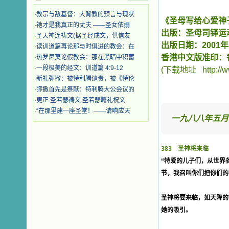
时，我为他们的在天之灵祈祷，我哭
着，为自已的同胞带给他们的苦难而
·
教宗与敌基督：大背教的预言与现状
《圣母写给心爱神
哀号。我一遍遍地重读那一行行被我
·
祂才是我真正的丈夫 ——圣女依搦
的斑斑泪痕弄得模糊不清的字句，那
出版：圣母司铎运
·
圣天神连祷文(据圣经成文，供信友
些被主的爱火所燃烧而离开家乡来到
出版日期：2001年
·
读训道篇再论那与时俱进的教会：在
中国的传教士，我多么爱你们啊！我
香港中文版准印：
·
热罗尼莫论假教会：那在黑暗中积蓄
心中流淌着多少感激的泪水。 他
·
一段极美的经文：训道篇 4:9-12
们受苦却觉得喜乐，因为他们爱主，
(
下载地址 http://www.
他们感到能为主受一点苦是多么喜乐
·
新礼弥撒：被特利腾谴责，被《特伦
的事。他们受苦时仍在唱着感谢的
·
弥撒首先是祭献：特利腾大公会议的
歌，因他们无法不称颂主，因主使他
·
更正:圣若瑟祷文 圣若瑟瞻礼祝文
们的心灵洋溢了快乐；他们激发了我
·
“在那里建一座圣堂！——请响应天
内心神圣的热情，在我的心灵深处燃
一九八八年五月
烧起一股无法扑灭的火焰，他们那强
有力的言行激励我向前。 我一面
读，一面想过着他们这样圣善的生
383 圣神将来临
活，也立志不在这虚幻的尘世中寻求
安慰。我一读就是几个钟头，累了就
“特爱的儿子们，从世界
望着书上的圣像沉思默想。啊，当我
节，我召叫你们把你们的
想到我有一天还要见到他们，亲耳聆
听他们的教诲，伴随在他们的身边，
和他们一起赞颂吾主，想到那使我欣
圣神将要来临，如天降的
喜欢乐的甜蜜的相会，这世界对于我
她的吸引。
一点吸引力都没有了。 从这些书
籍里，我认识了许多爱主的人，他们