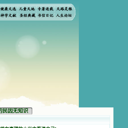
因无知识而灭亡。你弃掉知识，我也必弃掉你，使你不再