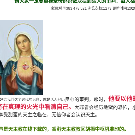
请大家一定要重视圣母妈妈数次提到活人的审判：每人都
来源:慈母383 478 521 浏览次数:1273 更新时间:2020-7
他要以他
良心的审判，那时，
妈给我们这个时代的讯息，就是活人经历
将在真理的火光中看清自己。
大罪者会经历地狱的恐怖，
享受甜蜜的天主之临在，无信仰者会认识天主。
声是天主教在线下载的，
香港天主教教区胡振中枢机准印的。