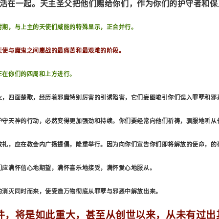
活在一起。天主圣父把他们赐给你们，作为你们的护守者和保
时期，与上主的天使们威能的特殊显示，正合并行。
天使与魔鬼之间鏖战的最痛苦和最艰难的阶段。
正在你们的四周和上方进行。
火，四面楚歌，经历着邪魔特别厉害的引诱陷害，它们妄图唆引你们误入罪孽和邪
护守天神的行动，必然变得更加强劲和持续。你们要经常向他们祈祷，驯服地听从
敬礼，应在教会内广扬提倡，隆重举行。因为向你们宣告你们即将解放的使命，的
们应满怀信心地期望，满怀喜乐地接受，满怀爱心地服从。
的消灭同时而来，使受造万物彻底从罪孽与邪恶中解放出来。
件，将是如此重大，甚至从创世以来，从未有过出