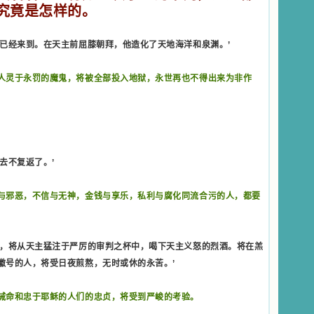
究竟是怎样的。
已经来到。在天主前屈膝朝拜，他造化了天地海洋和泉渊。’
人灵于永罚的魔鬼，将被全部投入地狱，永世再也不得出来为非作
去不复返了。’
与邪恶，不信与无神，金钱与享乐，私利与腐化同流合污的人，都要
人，将从天主猛注于严厉的审判之杯中，喝下天主义怒的烈酒。将在羔
徽号的人，将受日夜煎熬，无时或休的永苦。’
诫命和忠于耶稣的人们的忠贞，将受到严峻的考验。