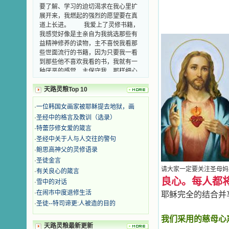
展开来，我燃起的强烈的愿望要在真
道上长进。 我爱上了灵修书籍，
我感觉好像是主亲自为我挑选那些有
益精神修养的读物，主不喜悦我看那
些世面流行的书籍，因为只要我一看
到那些他不喜欢我看的书，我就有一
种厌恶的感觉。主保守我，那样细心
地防护着我，从那以后我从未读过一
本不良的书籍。 善良的书使人向
善，这些圣人的作品，渐渐地印在了
天路灵粮Top 10
我的脑子里。读这些圣书时，我思潮
汹涌起伏，欣喜不能自已。书中谈到
·
一位韩国女画家被耶稣提去地狱，画
这些圣人们如何在与主的交往中得到
·
圣经中的格言及教训（选录）
灵命的更新，德行的馨香如何上达天
·
特蕾莎修女爱的箴言
庭。啊，在这世上曾住过那么多热心
·
圣经中关于人与人交往的警句
的圣人，为了传播福音，他们告别亲
·
鲍思高神父的灵修语录
人，舍下了他们手中的一切，轻快地
踏上了异国他乡，到没有人知道真神
·
圣徒金言
的世界里去。啊，若不是主的引领，
请大家一定要关注圣母妈
·
有关良心的箴言
我可能到死还不认识他们呢！ 我
良心。每人都
·
雪中的对话
的心灵从主给我的这些圣人的言行中
·
在闹市中度退修生活
耶稣完全的结合并
选取了最美的色彩；当他们的一生在
·
圣徒--特司谛更:人被造的目的
我面前展开时，我是多么的惊奇、兴
奋啊！当我读到他们为主而受人逼
我们采用的慈母心
迫、凌辱，为将福音广传而被人追杀
天路灵粮最新更新