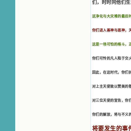
们，时时同他们生
润我心田的美酒。 这些书使我专
注于天上的事理，我的很多不良嗜好
因此不知不觉地放弃了。我的信德一
这净化与大灾难的最后
天一天长大，我知道我的一言一行都
有天使记录；我也深信人有灵魂，信
你们进入善神与恶神，
主的人有一个美好的家；也相信圣人
们都在天上为我祈祷，我并不是孤军
奋战；我是生活在一个由天上地下千
这是一场可怕的格斗，
千万万奉耶稣的名而组成的家庭里，
我庆幸自己因了主的恩宠能生活在这
个大家庭慈爱的怀抱里；我也渴望所
你们可怜的凡人陷于交
有的人都能进入光明天家，和圣人们
一起赞美天主于无穷世！ 小德兰
因此，在这时代，你们
爱心书屋启源于一个美好的梦。小德
兰希望所有圣书的作者和译者都能向
主敞开心门，为圣书广传而不记个人
对上主天使致以赞美的
的私利；愿天主赐福小德兰；赐福所
有传扬主名的网站；赐福所有来看圣
书的人；也求主扩张人的心界，使小
对三位天使的宣告，你
德兰能将更多更好的书藉，献给喜欢
读圣书的人！从2014年12月18日开始
你们的解放，将与不义
我们使用新域名(xiaodelan.love），
原域名被他人办理开通,请您更改您网
站或博客上的链接，谢谢。 【请关注
将要发生的事
微信公众号：小德兰书屋】