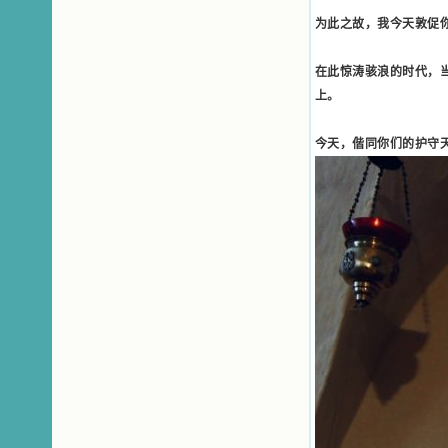
踏上了异国他乡，到没有人知道真神
的世界里去。啊，若不是主的引领，
为此之故，我今天敦促
我可能到死还不认识他们呢！ 我
的心灵从主给我的这些圣人的言行中
在此惊涛骇浪的时代，
选取了最美的色彩；当他们的一生在
我面前展开时，我是多么的惊奇、兴
上。
奋啊！当我读到他们为主而受人逼
迫、凌辱，为将福音广传而被人追杀
今天，偕同你们的护守
时，我为他们的在天之灵祈祷，我哭
着，为自已的同胞带给他们的苦难而
哀号。我一遍遍地重读那一行行被我
的斑斑泪痕弄得模糊不清的字句，那
些被主的爱火所燃烧而离开家乡来到
中国的传教士，我多么爱你们啊！我
心中流淌着多少感激的泪水。 他
们受苦却觉得喜乐，因为他们爱主，
他们感到能为主受一点苦是多么喜乐
的事。他们受苦时仍在唱着感谢的
歌，因他们无法不称颂主，因主使他
们的心灵洋溢了快乐；他们激发了我
内心神圣的热情，在我的心灵深处燃
烧起一股无法扑灭的火焰，他们那强
有力的言行激励我向前。 我一面
读，一面想过着他们这样圣善的生
活，也立志不在这虚幻的尘世中寻求