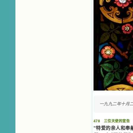
有圣女大德兰的自传，在这位圣女的
感召下，我初领了圣体，从圣体中获
得无量恩宠。这些书引我向往那超性
的境界，向往那浑然忘我的境界，从
此无益的书一概不看了。我一遍遍地
重温这些我喜欢的书籍，一遍又一遍
地回味书中那些难忘的情景，我和他
们谈心，告诉他们我愿意效法他们，
心里多么渴望能像他们那样爱主。
我因此而认识了许许多多圣人，
这些圣人中有许多也曾是罪人，使我
也能向他们敞开心门。我一会儿求这
个圣人为我转祷，一会儿求那个圣人
为我祈求圣宠，这些圣人使我的生活
变得丰富多彩。我想，既然他们真心
爱天主，那么他们也会真心爱我。现
在他们和天主如此接近，当世人向他
们祈求时，他们也会想方设法将我的
祈祷告诉天主的。就这样，他们和我
一九九二年十月
共享生活的体验，不断地把上天仁爱
的芬芳散播给我，他们的友谊使我的
欢乐加倍，痛苦减半；他们已走过死
478 三位天使的宣告
阴的幽谷，从他们身上我学习到了明
辨、通达、智慧、勇敢、诚实、快
“特爱的亲人和奉
乐、圣洁等等美德。他们的言行是滋