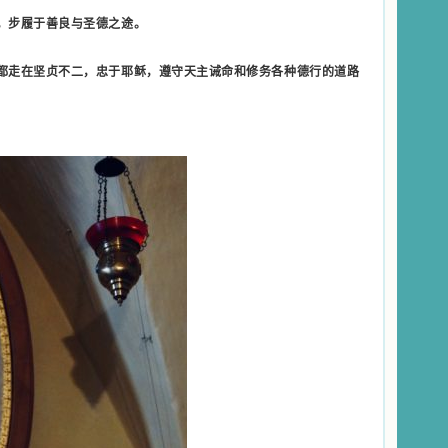
，步履于善良与圣德之途。
都走在坚贞不二，忠于耶稣，遵守天主诫命和修务各种德行的道路