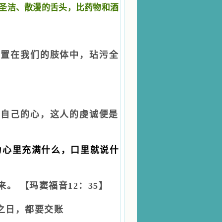
圣洁、散漫的舌头，比药物和酒
安置在我们的肢体中，玷污全
骗自己的心，这人的虔诚便是
为心里充满什么，口里就说什
来。
【
玛窦福音
12：35
】
判之日，都要交账