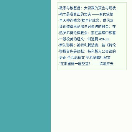
心中流淌着多少感激的泪水。 他
们受苦却觉得喜乐，因为他们爱主，
·
教宗与敌基督：大背教的预言与现状
他们感到能为主受一点苦是多么喜乐
·
祂才是我真正的丈夫 ——圣女依搦
的事。他们受苦时仍在唱着感谢的
·
圣天神连祷文(据圣经成文，供信友
歌，因他们无法不称颂主，因主使他
·
读训道篇再论那与时俱进的教会：在
们的心灵洋溢了快乐；他们激发了我
·
热罗尼莫论假教会：那在黑暗中积蓄
内心神圣的热情，在我的心灵深处燃
烧起一股无法扑灭的火焰，他们那强
·
一段极美的经文：训道篇 4:9-12
有力的言行激励我向前。 我一面
·
新礼弥撒：被特利腾谴责，被《特伦
读，一面想过着他们这样圣善的生
·
弥撒首先是祭献：特利腾大公会议的
活，也立志不在这虚幻的尘世中寻求
·
更正:圣若瑟祷文 圣若瑟瞻礼祝文
安慰。我一读就是几个钟头，累了就
·
“在那里建一座圣堂！——请响应天
望着书上的圣像沉思默想。啊，当我
想到我有一天还要见到他们，亲耳聆
听他们的教诲，伴随在他们的身边，
和他们一起赞颂吾主，想到那使我欣
喜欢乐的甜蜜的相会，这世界对于我
一点吸引力都没有了。 从这些书
籍里，我认识了许多爱主的人，他们
使我更亲近主，帮助我更深的认识
主，爱主。这些曾经生活在人间的圣
人圣女，内心隐藏着来自天上光照的
各种宝藏，听他们对悦主的甜蜜喁
语，我也陶醉了。主藉着这些书籍慢
慢地培养我的心灵，当我看到这些圣