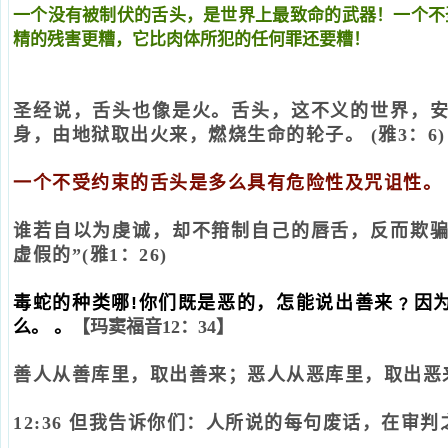
一个没有被制伏的舌头，是世界上最致命的武器！一个不
精的残害更糟，它比肉体所犯的任何罪还要糟！
圣经说，
舌头也像是火。舌头，这不义的世界，
身，由地狱取出火来，燃烧生命的轮子。
(雅3：6)
一个不受约束的舌头是多么具有危险性及咒诅性。
谁若自以为虔诚，却不箝制自己的唇舌，反而欺
虚假的
”(雅1：26)
毒蛇的种类哪!你们既是恶的，怎能说出善来﹖因
么。
。
【
玛窦福音
12：34】
善人从善库里，取出善来；恶人从恶库里，取出恶
12:36 但我告诉你们：人所说的每句废话，在审