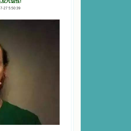
及咒诅性!
7 5:50:39