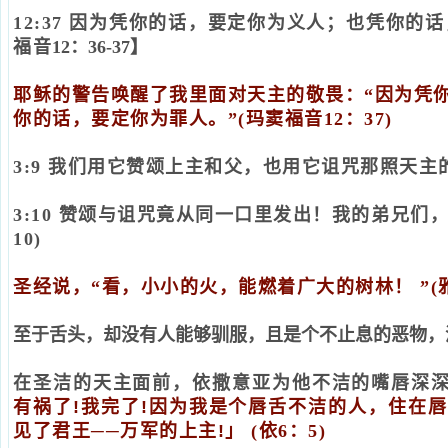
12:37 因为凭你的话，要定你为义人；也凭你
福音
12：36-37】
耶稣的警告唤醒了我里面对天主的敬畏：“因为凭
你的话，要定你为罪人。”(
玛窦福音
12：37)
3:9 我们用它赞颂上主和父，也用它诅咒那照天
3:10 赞颂与诅咒竟从同一口里发出！我的弟兄
10)
圣经说，“
看，小小的火，能燃着广大的树林！
”(
至于舌头，却没有人能够驯服，且是个不止息的恶物，
在圣洁的天主面前，依撒意亚为他不洁的嘴唇深
有祸了!我完了!因为我是个唇舌不洁的人，住在
见了君王──万军的上主!」
(依6：5)