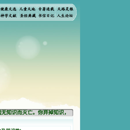
无知识而灭亡。你弃掉知识，我也必弃掉你，使你不再给