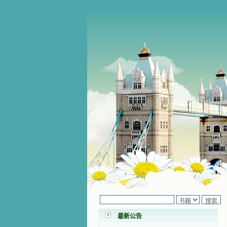
小德兰爱心书屋最新公告 有一天，我
做了一个奇怪的梦，至今让我难忘。
梦中，我看到一本打开的用石头做的
书，我用舌头去舔它，觉得有一种甜
味，我就更用力去舔，最后从这本书
里流出活水来了。从那以后，一种想
要了解、学习的迫切渴求在我心里扩
展开来，我燃起的强烈的愿望要在真
道上长进。 我爱上了灵修书籍，
我感觉好像是主亲自为我挑选那些有
益精神修养的读物，主不喜悦我看那
些世面流行的书籍，因为只要我一看
最新公告
到那些他不喜欢我看的书，我就有一