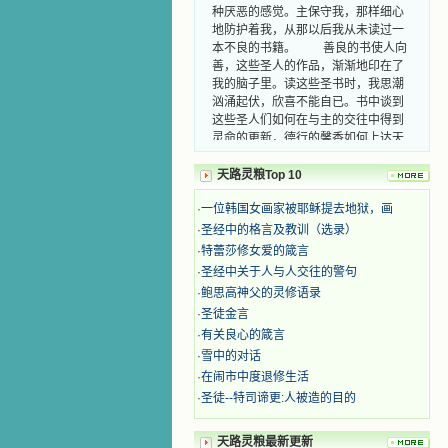
种厌恶的感觉。主保守我，那样细心
地防护着我，从那以后我从未读过一
本不良的书籍。 善良的书使人向
善，这些圣人的作品，渐渐地印在了
我的脑子里。读这些圣书时，我思潮
汹涌起伏，欣喜不能自已。书中谈到
这些圣人们如何在与主的交往中得到
灵命的更新，德行的馨香如何上达天
庭。啊，在这世上曾住过那么多热心
的圣人，为了传播福音，他们告别亲
天路灵粮Top 10
人，舍下了他们手中的一切，轻快地
踏上了异国他乡，到没有人知道真神
·
一位韩国女画家被耶稣提去地狱，画
的世界里去。啊，若不是主的引领，
·
圣经中的格言及教训（选录）
我可能到死还不认识他们呢！ 我
·
特蕾莎修女爱的箴言
的心灵从主给我的这些圣人的言行中
·
圣经中关于人与人交往的警句
选取了最美的色彩；当他们的一生在
我面前展开时，我是多么的惊奇、兴
·
鲍思高神父的灵修语录
奋啊！当我读到他们为主而受人逼
·
圣徒金言
迫、凌辱，为将福音广传而被人追杀
·
有关良心的箴言
时，我为他们的在天之灵祈祷，我哭
·
雪中的对话
着，为自已的同胞带给他们的苦难而
·
在闹市中度退修生活
哀号。我一遍遍地重读那一行行被我
·
圣徒--特司谛更:人被造的目的
的斑斑泪痕弄得模糊不清的字句，那
些被主的爱火所燃烧而离开家乡来到
中国的传教士，我多么爱你们啊！我
天路灵粮最新更新