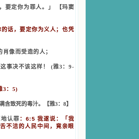
的话，要定你为罪人。」
【
玛窦
你的话，要定你为义人；也凭
主的肖像而受造的人；
们，这事决不该这样！
(雅3：9-
雅3：5)
满含致死的毒汁
。
【雅3：8】
深地认罪
：
6:5 我遂说：「我
唇舌不洁的人民中间，竟亲眼