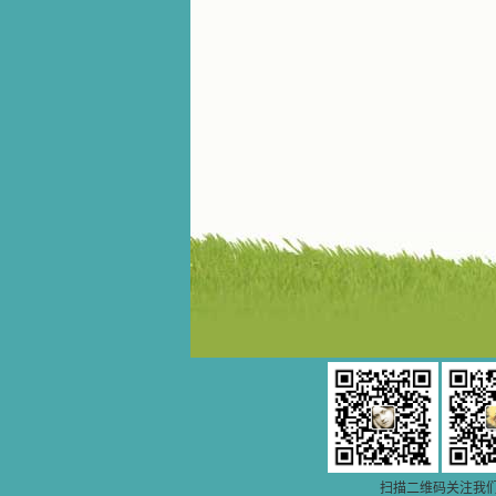
地回味书中那些难忘的情景，我和他
们谈心，告诉他们我愿意效法他们，
心里多么渴望能像他们那样爱主。
我因此而认识了许许多多圣人，
这些圣人中有许多也曾是罪人，使我
也能向他们敞开心门。我一会儿求这
个圣人为我转祷，一会儿求那个圣人
为我祈求圣宠，这些圣人使我的生活
变得丰富多彩。我想，既然他们真心
爱天主，那么他们也会真心爱我。现
在他们和天主如此接近，当世人向他
们祈求时，他们也会想方设法将我的
祈祷告诉天主的。就这样，他们和我
共享生活的体验，不断地把上天仁爱
的芬芳散播给我，他们的友谊使我的
欢乐加倍，痛苦减半；他们已走过死
阴的幽谷，从他们身上我学习到了明
辨、通达、智慧、勇敢、诚实、快
乐、圣洁等等美德。他们的言行是滋
润我心田的美酒。 这些书使我专
注于天上的事理，我的很多不良嗜好
因此不知不觉地放弃了。我的信德一
天一天长大，我知道我的一言一行都
有天使记录；我也深信人有灵魂，信
主的人有一个美好的家；也相信圣人
扫描二维码关注我