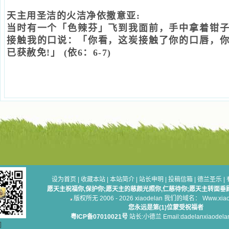
天主用圣洁的火洁净依撒意亚:
当时有一个「色辣芬」飞到我面前，手中拿着钳
接触我的口说：「你看，这炭接触了你的口唇，
已获赦免!」
(依6：6-7)
设为首页
|
收藏本站
|
本站简介
|
站长申明
|
投稿信箱
|
德兰圣乐
|
愿天主祝福你,保护你;愿天主的慈颜光照你,仁慈待你;愿天主转面垂
版权所无 2006 - 2026 xiaodelan 我们的域名： Www.xiaod
您永远是第(1)位蒙受祝福者
粤ICP备07010021号
站长:小德兰 Email:dadelanxiaodela
们