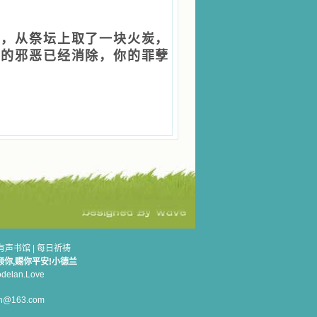
子，从祭坛上取了一块火炭，
你的邪恶已经消除，你的罪孽
有声书馆
|
每日祈祷
顾你,赐你平安!小德兰
elan.Love
n@163.com