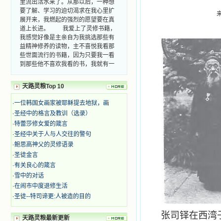
要了解、学习的迫切渴求在我心里扩
来
展开来，我燃起的强烈的愿望要在真
道上长进。 我爱上了灵修书籍，
我感觉好像是主亲自为我挑选那些有
益精神修养的读物，主不喜悦我看那
些世面流行的书籍，因为只要我一看
到那些他不喜欢我看的书，我就有一
种厌恶的感觉。主保守我，那样细心
地防护着我，从那以后我从未读过一
本不良的书籍。 善良的书使人向
天路灵粮Top 10
善，这些圣人的作品，渐渐地印在了
·
一位韩国女画家被耶稣提去地狱，画
我的脑子里。读这些圣书时，我思潮
汹涌起伏，欣喜不能自已。书中谈到
·
圣经中的格言及教训（选录）
这些圣人们如何在与主的交往中得到
·
特蕾莎修女爱的箴言
灵命的更新，德行的馨香如何上达天
·
圣经中关于人与人交往的警句
庭。啊，在这世上曾住过那么多热心
·
鲍思高神父的灵修语录
的圣人，为了传播福音，他们告别亲
·
圣徒金言
人，舍下了他们手中的一切，轻快地
·
有关良心的箴言
踏上了异国他乡，到没有人知道真神
的世界里去。啊，若不是主的引领，
·
雪中的对话
我可能到死还不认识他们呢！ 我
·
在闹市中度退修生活
的心灵从主给我的这些圣人的言行中
·
圣徒--特司谛更:人被造的目的
选取了最美的色彩；当他们的一生在
我面前展开时，我是多么的惊奇、兴
张司铎在西湾
天路灵粮最新更新
奋啊！当我读到他们为主而受人逼