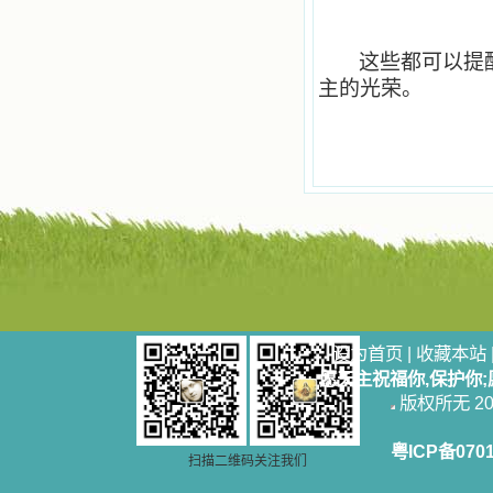
站或博客上的链接，谢谢。 【请关注
微信公众号：小德兰书屋】
小德兰爱心书屋最新公告 有一天，我
这些都可以提
做了一个奇怪的梦，至今让我难忘。
梦中，我看到一本打开的用石头做的
主的光荣。
书，我用舌头去舔它，觉得有一种甜
味，我就更用力去舔，最后从这本书
里流出活水来了。从那以后，一种想
要了解、学习的迫切渴求在我心里扩
展开来，我燃起的强烈的愿望要在真
道上长进。 我爱上了灵修书籍，
我感觉好像是主亲自为我挑选那些有
益精神修养的读物，主不喜悦我看那
些世面流行的书籍，因为只要我一看
到那些他不喜欢我看的书，我就有一
种厌恶的感觉。主保守我，那样细心
地防护着我，从那以后我从未读过一
本不良的书籍。 善良的书使人向
设为首页
|
收藏本站
善，这些圣人的作品，渐渐地印在了
愿天主祝福你,保护你
我的脑子里。读这些圣书时，我思潮
版权所无 2006
汹涌起伏，欣喜不能自已。书中谈到
这些圣人们如何在与主的交往中得到
灵命的更新，德行的馨香如何上达天
粤ICP备070
庭。啊，在这世上曾住过那么多热心
扫描二维码关注我们
的圣人，为了传播福音，他们告别亲