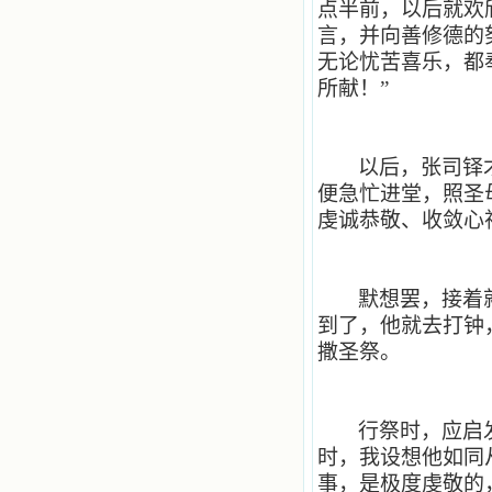
点半前，以后就欢
籍里，我认识了许多爱主的人，他们
言，并向善修德的
使我更亲近主，帮助我更深的认识
主，爱主。这些曾经生活在人间的圣
无论忧苦喜乐，都
人圣女，内心隐藏着来自天上光照的
所献！”
各种宝藏，听他们对悦主的甜蜜喁
语，我也陶醉了。主藉着这些书籍慢
慢地培养我的心灵，当我看到这些圣
德芬芳的圣人再看看满身污秽的我，
以后，张司铎
我失望过，沮丧过，哭泣过，和主呕
便急忙进堂，照圣
气过，甚至埋怨天主不用祂的全能让
我立刻成圣。但是主让我明白，灵命
虔诚恭敬、收敛心
的成长需要时间，成长是渐进的，农
民等待稻谷的长成需要整个季节，才
能品尝丰收的喜悦，我也要有谦卑受
教的态度才能接受主的话语，要让这
默想罢，接着
些圣言成为血肉（果实），是需要时
到了，他就去打钟
间的。 从网上我读到许多有益心
撒圣祭。
灵的书。当我首次读到盖恩夫人的传
记时，清泪沾腮，她的经历强烈地震
撼着我的心，我接受到了一个很大的
恩宠，使我认识了十字架是生命的真
行祭时，应启
正之路。读圣女小德兰的传记时，我
又有别一种感受，我看到了一个与我
时，我设想他如同
眼所见的完全不同的世界，那里没有
事，是极度虔敬的