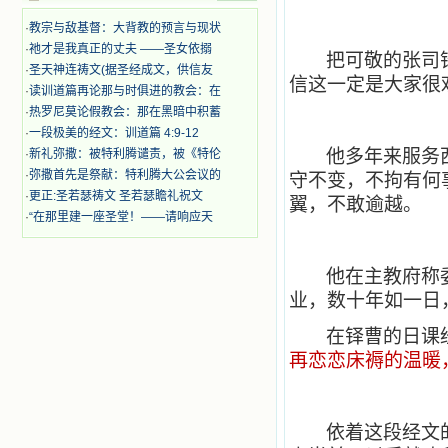
迫、凌辱，为将福音广传而被人追杀
·
教宗与敌基督：大背教的预言与现状
时，我为他们的在天之灵祈祷，我哭
·
祂才是我真正的丈夫 ——圣女依搦
着，为自已的同胞带给他们的苦难而
把可敬的张司
哀号。我一遍遍地重读那一行行被我
·
圣天神连祷文(据圣经成文，供信友
信这一定是大家很
的斑斑泪痕弄得模糊不清的字句，那
·
读训道篇再论那与时俱进的教会：在
些被主的爱火所燃烧而离开家乡来到
·
热罗尼莫论假教会：那在黑暗中积蓄
中国的传教士，我多么爱你们啊！我
·
一段极美的经文：训道篇 4:9-12
心中流淌着多少感激的泪水。 他
他多年来服务
·
新礼弥撒：被特利腾谴责，被《特伦
们受苦却觉得喜乐，因为他们爱主，
·
弥撒首先是祭献：特利腾大公会议的
他们感到能为主受一点苦是多么喜乐
守不变，不拘有何
的事。他们受苦时仍在唱着感谢的
·
更正:圣若瑟祷文 圣若瑟瞻礼祝文
翼，不敢逾越。
歌，因他们无法不称颂主，因主使他
·
“在那里建一座圣堂！——请响应天
们的心灵洋溢了快乐；他们激发了我
内心神圣的热情，在我的心灵深处燃
烧起一股无法扑灭的火焰，他们那强
他在主教府称
有力的言行激励我向前。 我一面
业，数十年如一日
读，一面想过着他们这样圣善的生
活，也立志不在这虚幻的尘世中寻求
在铎曹的日课
安慰。我一读就是几个钟头，累了就
望着书上的圣像沉思默想。啊，当我
再恋恋床褥的温暖
想到我有一天还要见到他们，亲耳聆
听他们的教诲，伴随在他们的身边，
和他们一起赞颂吾主，想到那使我欣
喜欢乐的甜蜜的相会，这世界对于我
依着这段经文
一点吸引力都没有了。 从这些书