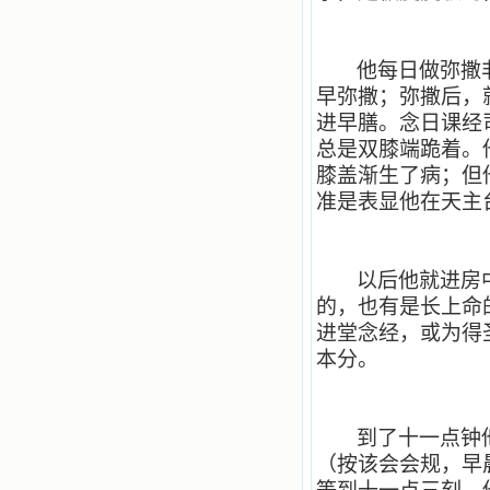
争吵，没有仇恨，没有岐视，那是主
自己在人的心里建造的爱的天堂。还
有圣女大德兰的自传，在这位圣女的
感召下，我初领了圣体，从圣体中获
他每日做弥撒
得无量恩宠。这些书引我向往那超性
早弥撒；弥撒后，
的境界，向往那浑然忘我的境界，从
此无益的书一概不看了。我一遍遍地
进早膳。念日课经
重温这些我喜欢的书籍，一遍又一遍
总是双膝端跪着。
地回味书中那些难忘的情景，我和他
膝盖渐生了病；但
们谈心，告诉他们我愿意效法他们，
心里多么渴望能像他们那样爱主。
准是表显他在天主
我因此而认识了许许多多圣人，
这些圣人中有许多也曾是罪人，使我
也能向他们敞开心门。我一会儿求这
个圣人为我转祷，一会儿求那个圣人
以后他就进房
为我祈求圣宠，这些圣人使我的生活
的，也有是长上命
变得丰富多彩。我想，既然他们真心
进堂念经，或为得
爱天主，那么他们也会真心爱我。现
在他们和天主如此接近，当世人向他
本分。
们祈求时，他们也会想方设法将我的
祈祷告诉天主的。就这样，他们和我
共享生活的体验，不断地把上天仁爱
的芬芳散播给我，他们的友谊使我的
到了十一点钟
欢乐加倍，痛苦减半；他们已走过死
（按该会会规，早
阴的幽谷，从他们身上我学习到了明