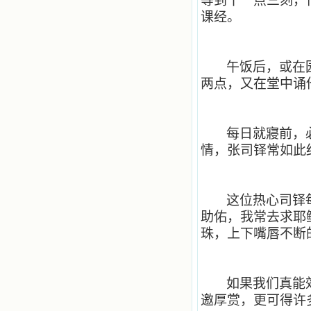
等到十一点三刻，
辨、通达、智慧、勇敢、诚实、快
乐、圣洁等等美德。他们的言行是滋
课经。
润我心田的美酒。 这些书使我专
注于天上的事理，我的很多不良嗜好
因此不知不觉地放弃了。我的信德一
天一天长大，我知道我的一言一行都
午饭后，或在
有天使记录；我也深信人有灵魂，信
两点，又在堂中诵
主的人有一个美好的家；也相信圣人
们都在天上为我祈祷，我并不是孤军
奋战；我是生活在一个由天上地下千
千万万奉耶稣的名而组成的家庭里，
每日就寢前，
我庆幸自己因了主的恩宠能生活在这
情，张司铎常如此
个大家庭慈爱的怀抱里；我也渴望所
有的人都能进入光明天家，和圣人们
一起赞美天主于无穷世！ 小德兰
爱心书屋启源于一个美好的梦。小德
这位热心司铎
兰希望所有圣书的作者和译者都能向
主敞开心门，为圣书广传而不记个人
助佑，我常去求耶
的私利；愿天主赐福小德兰；赐福所
珠，上下嘴唇不断
有传扬主名的网站；赐福所有来看圣
书的人；也求主扩张人的心界，使小
德兰能将更多更好的书藉，献给喜欢
读圣书的人！从2014年12月18日开始
如果我们真能
我们使用新域名(xiaodelan.love），
邀厚赏，更可得许
原域名被他人办理开通,请您更改您网