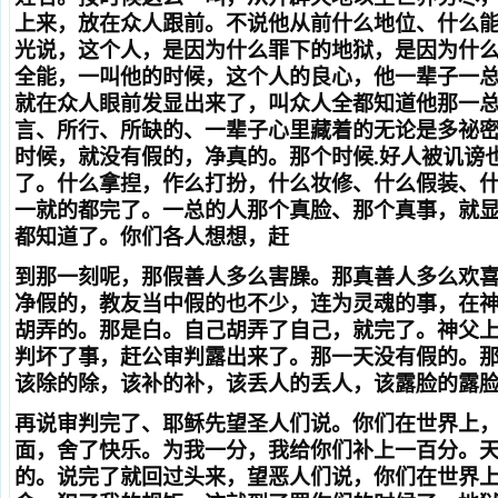
上来，放在众人跟前。不说他从前什么地位、什么
光说，这个人，是因为什么罪下的地狱，是因为什
全能，一叫他的时候，这个人的良心，他一辈子一
就在众人眼前发显出来了，叫众人全都知道他那一
言、所行、所缺的、一辈子心里藏着的无论是多祕
时候，就没有假的，净真的。那个时候.好人被讥谤
了。什么拿揑，作么打扮，什么妆修、什么假装、
一就的都完了。一总的人那个真脸、那个真事，就
都知道了。你们各人想想，赶
到那一刻呢，那假善人多么害臊。那真善人多么欢
净假的，教友当中假的也不少，连为灵魂的事，在
胡弄的。那是白。自己胡弄了自己，就完了。神父
判坏了事，赶公审判露出来了。那一天没有假的。
该除的除，该补的补，该丢人的丢人，该露脸的露
再说审判完了、耶稣先望圣人们说。你们在世界上
面，舍了快乐。为我一分，我给你们补上一百分。
的。说完了就回过头来，望恶人们说，你们在世界