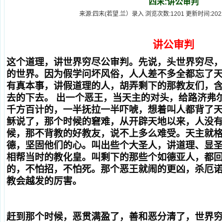
四末:讲公审判
来源:四末(若望.兰）录入 浏览次数:1201 更新时间:2022-10
讲公审判
这个道理，讲世界穷尽公审判。先说，头世界穷尽
的世界。因为假学问坏风俗，人人差不多全都忘了
有真本事，讲假道理的人，胡弄剩下的那教友们，
去的下去。 出一个恶王，当天主的对头，给路济弗
千方百计的，一半抚拉一半吓唬，想着叫人都背了天
稣说了，那个时候的窘难，从开辟天地以来，人没
候，那不背教的好教友，说不上多么难受。天主就
德，坚固他们的心。叫出些个大圣人，讲道理、显
相帮当时的教化皇。叫剩下的那些个如德亚人，都
的，不怕招，不怕死。那个恶王就闹的更凶，杀厄
教会越发的厉害。
赶到那个时候，恶贯满盈了，善和恶分清了，世界