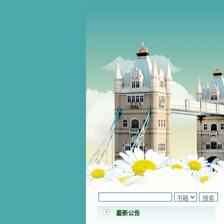
小德兰爱心书屋最新公告 有一天，我
做了一个奇怪的梦，至今让我难忘。
梦中，我看到一本打开的用石头做的
书，我用舌头去舔它，觉得有一种甜
味，我就更用力去舔，最后从这本书
最新公告
里流出活水来了。从那以后，一种想