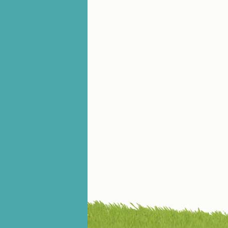
微信公众号：小德兰书屋】
小德兰爱心书屋最新公告 有一天，我
做了一个奇怪的梦，至今让我难忘。
梦中，我看到一本打开的用石头做的
书，我用舌头去舔它，觉得有一种甜
味，我就更用力去舔，最后从这本书
里流出活水来了。从那以后，一种想
要了解、学习的迫切渴求在我心里扩
展开来，我燃起的强烈的愿望要在真
道上长进。 我爱上了灵修书籍，
我感觉好像是主亲自为我挑选那些有
益精神修养的读物，主不喜悦我看那
些世面流行的书籍，因为只要我一看
到那些他不喜欢我看的书，我就有一
种厌恶的感觉。主保守我，那样细心
地防护着我，从那以后我从未读过一
本不良的书籍。 善良的书使人向
善，这些圣人的作品，渐渐地印在了
我的脑子里。读这些圣书时，我思潮
汹涌起伏，欣喜不能自已。书中谈到
这些圣人们如何在与主的交往中得到
灵命的更新，德行的馨香如何上达天
庭。啊，在这世上曾住过那么多热心
的圣人，为了传播福音，他们告别亲
人，舍下了他们手中的一切，轻快地