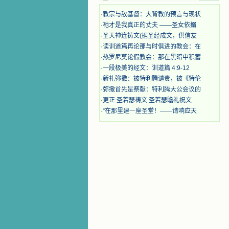
迫、凌辱，为将福音广传而被人追杀
时，我为他们的在天之灵祈祷，我哭
·
教宗与敌基督：大背教的预言与现状
着，为自已的同胞带给他们的苦难而
·
祂才是我真正的丈夫 ——圣女依搦
哀号。我一遍遍地重读那一行行被我
·
圣天神连祷文(据圣经成文，供信友
的斑斑泪痕弄得模糊不清的字句，那
·
读训道篇再论那与时俱进的教会：在
些被主的爱火所燃烧而离开家乡来到
·
热罗尼莫论假教会：那在黑暗中积蓄
中国的传教士，我多么爱你们啊！我
·
一段极美的经文：训道篇 4:9-12
心中流淌着多少感激的泪水。 他
们受苦却觉得喜乐，因为他们爱主，
·
新礼弥撒：被特利腾谴责，被《特伦
他们感到能为主受一点苦是多么喜乐
·
弥撒首先是祭献：特利腾大公会议的
的事。他们受苦时仍在唱着感谢的
·
更正:圣若瑟祷文 圣若瑟瞻礼祝文
歌，因他们无法不称颂主，因主使他
·
“在那里建一座圣堂！——请响应天
们的心灵洋溢了快乐；他们激发了我
内心神圣的热情，在我的心灵深处燃
烧起一股无法扑灭的火焰，他们那强
有力的言行激励我向前。 我一面
读，一面想过着他们这样圣善的生
活，也立志不在这虚幻的尘世中寻求
安慰。我一读就是几个钟头，累了就
望着书上的圣像沉思默想。啊，当我
想到我有一天还要见到他们，亲耳聆
听他们的教诲，伴随在他们的身边，
和他们一起赞颂吾主，想到那使我欣
喜欢乐的甜蜜的相会，这世界对于我
一点吸引力都没有了。 从这些书