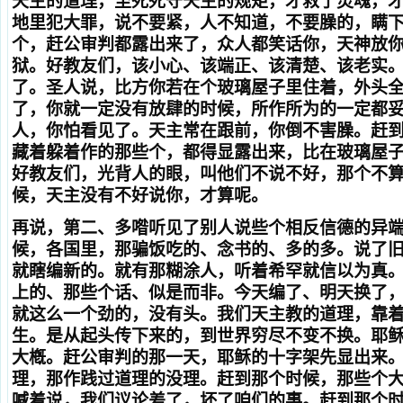
天主的道理，至死死守天主的规矩，才救了灵魂，
地里犯大罪，说不要紧，人不知道，不要臊的，瞒
个，赶公审判都露出来了，众人都笑话你，天神放
狱。好教友们，该小心、该端正、该清楚、该老实
了。圣人说，比方你若在个玻璃屋子里住着，外头
了，你就一定没有放肆的时候，所作所为的一定都
人，你怕看见了。天主常在跟前，你倒不害臊。赶
藏着躱着作的那些个，都得显露出来，比在玻璃屋
好教友们，光背人的眼，叫他们不说不好，那个不
候，天主没有不好说你，才算呢。
再说，第二、多喒听见了别人说些个相反信德的异
候，各国里，那骗饭吃的、念书的、多的多。说了
就瞎编新的。就有那糊涂人，听着希罕就信以为真
上的、那些个话、似是而非。今天编了、明天换了
就这么一个劲的，没有头。我们天主教的道理，靠
生。是从起头传下来的，到世界穷尽不变不换。耶
大槪。赶公审判的那一天，耶稣的十字架先显出来
理，那作践过道理的没理。赶到那个时候，那些个
喊着说，我们议论差了，坏了咱们的事。赶到那个