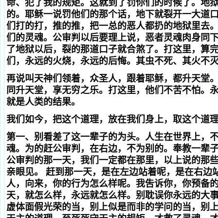
命、犯了我的规矩。这就到了罚你们的时候了。地
的。耶稣一说罚他们的那个话，地下就裂开一大道
们打的打，推的推，把一总的恶人都扔的地狱里去
们的灵魂。公审判以后要理上说，恶者灵魂肉身同
了地狱以后，裂的那道口子就合煞了。打这里，算
们，永远的火烧，永远的后悔。其虫不死、其火不
再说叫天神们领着，众圣人，跟着耶稣，都升天堂
同升天堂，享无穷之乐。打这里，他们不苦不怕。
就是人类的结果。
我们如今，把这个道理，放在我们身上，取这个道
第一、别看差了这一辈子的为头。人生在世界上，
魂。为的赶公审判，在右边，不为别的。奉教一辈
公审判的那一天，我们一定都在那里，以上说的那
亲眼见。 赶到那一天，是在左边站着呢，是在右边
人，向来，你的行为怎么样呢。我吿诉你，你预备
天，就怎么样，永远就怎么样。别耽误你永远的大
虚体面假光荣的当，别上似是而非的学问的当，别