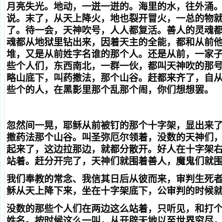
月亮失光。地动，一迸一迸的。海里的水，往外涌
说。末了，从天上降火，地也裂开冒火，一总的物
了。待一会，天神吹号，人人都复活。善人的灵魂
魂都从地狱里钻出来，因着天主的全能，都和从前
堆，又是从前姓字名谁的那个人。还是从前，一家
些个人们，东西南北，一群一伙，都叫天神吹的那
略山底下，叫药撒法，那个山谷。赶都来齐了，自
些个的人，在黑影里那个乱那个闹，你们想想罢。
忽然间一晃，耶稣从前被钉的那个十字架，显出来
撒药法那个山谷。叫圣弥厄尔领着，没数的天神们
起来了，这边拉那边，就都分散开。好人在十字架
站着。赶分开完了，天神们就围着善人，魔鬼们就
我们奉教的常念、我信其日后从彼而来，审判生死
稣从天上降下来，坐在十字架底下，公审判的时候
没数的那些个人们在两边这么站着，只听见，和打
姓名。按时候这么一叫，从开辟天地以至世界穷尽