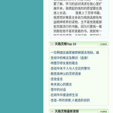
要了解、学习的迫切渴求在我心里扩
展开来，我燃起的强烈的愿望要在真
道上长进。 我爱上了灵修书籍，
我感觉好像是主亲自为我挑选那些有
益精神修养的读物，主不喜悦我看那
些世面流行的书籍，因为只要我一看
到那些他不喜欢我看的书，我就有一
种厌恶的感觉。主保守我，那样细心
地防护着我，从那以后我从未读过一
本不良的书籍。 善良的书使人向
天路灵粮Top 10
善，这些圣人的作品，渐渐地印在了
我的脑子里。读这些圣书时，我思潮
·
一位韩国女画家被耶稣提去地狱，画
汹涌起伏，欣喜不能自已。书中谈到
·
圣经中的格言及教训（选录）
这些圣人们如何在与主的交往中得到
·
特蕾莎修女爱的箴言
灵命的更新，德行的馨香如何上达天
·
圣经中关于人与人交往的警句
庭。啊，在这世上曾住过那么多热心
·
鲍思高神父的灵修语录
的圣人，为了传播福音，他们告别亲
人，舍下了他们手中的一切，轻快地
·
圣徒金言
踏上了异国他乡，到没有人知道真神
·
有关良心的箴言
的世界里去。啊，若不是主的引领，
·
雪中的对话
我可能到死还不认识他们呢！ 我
·
在闹市中度退修生活
的心灵从主给我的这些圣人的言行中
·
圣徒--特司谛更:人被造的目的
选取了最美的色彩；当他们的一生在
我面前展开时，我是多么的惊奇、兴
奋啊！当我读到他们为主而受人逼
天路灵粮最新更新