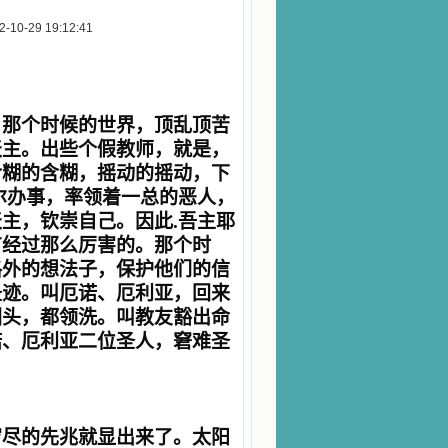
-29 19:12:41
，那个时候的世界，顶乱顶苦
天主。出些个假教师，就是，
含糊的含糊，摇动的摇动，下
尔办事，率领着一总的恶人，
主，钦崇自己。因此.吾主耶
有经过那么厉害的。那个时
格外的想法子，保护他们的信
圣迹。叫厄诺、厄利亚，回来
回头，都领洗。叫教友豁出命
诺、厄利亚二位圣人，窘难圣
穷尽的先兆就显出来了。太阳