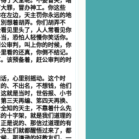
才得了天堂呢。不要冒失，暗
下大罪，冒办神工。你这些
你在左边，天主罚你永远的地
。別想着胡弄。你们胡弄不
全看见里头了，人人常看见你
妥当，恐怕人轻慢你笑话你。
到公审判，叫上你的时候，你
子里看的还真，你倒不结记。
算。该预备着，赶公审判的时
端话，心里别摇动。这个时
旧的、不出名，不想钱，他们
。这就是当时，世俗报、小书
，第三天再编、笫四天再换、
着全知的天主，不靠着什么先
稣的十字架，就是我们道理的
。正是说的、那信过道理的有
大先生们就都醒悟过来了，都
时候，那谦逊的好教友们，一