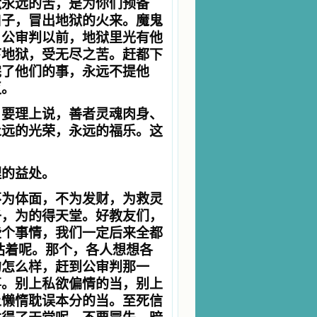
狱永远的苦，是为你们预备
口子，冒出地狱的火来。魔鬼
。公审判以前，地狱里光有他
下地狱，受无尽之苦。赶都下
完了他们的事，永远不提他
灭。
。要理上说，善者灵魂肉身、
永远的光荣，永远的福乐。这
理的益处。
不为体面，不为发财，为救灵
子，为的得天堂。好教友们，
些个事情，我们一定后来全都
站着呢。那个，各人想想各
的怎么样，赶到公审判那一
事。别上私欲偏情的当，别上
上懒惰耽误本分的当。至死信