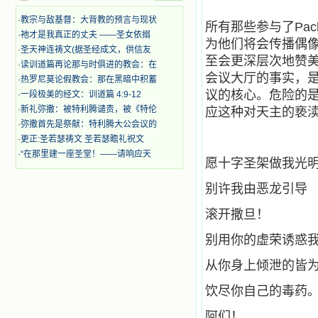
时，我为他们的在天之灵祈祷，我哭
·
教宗与敌基督：大背教的预言与现状
着，为自已的同胞带给他们的苦难而
所有那些参与了Pa
·
祂才是我真正的丈夫 ——圣女依搦
哀号。我一遍遍地重读那一行行被我
为他们将会传播偶
的斑斑泪痕弄得模糊不清的字句，那
·
圣天神连祷文(据圣经成文，供信友
至会更深层次地赞美
些被主的爱火所燃烧而离开家乡来到
·
读训道篇再论那与时俱进的教会：在
中国的传教士，我多么爱你们啊！我
会议大厅的事实，
·
热罗尼莫论假教会：那在黑暗中积蓄
心中流淌着多少感激的泪水。 他
议的核心。危险的
·
一段极美的经文：训道篇 4:9-12
们受苦却觉得喜乐，因为他们爱主，
·
新礼弥撒：被特利腾谴责，被《特伦
应这种对天主的亵
他们感到能为主受一点苦是多么喜乐
·
弥撒首先是祭献：特利腾大公会议的
的事。他们受苦时仍在唱着感谢的
歌，因他们无法不称颂主，因主使他
·
更正:圣若瑟祷文 圣若瑟瞻礼祝文
们的心灵洋溢了快乐；他们激发了我
·
“在那里建一座圣堂！——请响应天
愿十字圣架做我光
内心神圣的热情，在我的心灵深处燃
烧起一股无法扑灭的火焰，他们那强
别许我由恶龙引导
有力的言行激励我向前。 我一面
读，一面想过着他们这样圣善的生
滚开撒旦！
活，也立志不在这虚幻的尘世中寻求
安慰。我一读就是几个钟头，累了就
别用你的虚荣诱惑
望着书上的圣像沉思默想。啊，当我
想到我有一天还要见到他们，亲耳聆
从你身上倾泄的皆
听他们的教诲，伴随在他们的身边，
和他们一起赞颂吾主，想到那使我欣
饮尽你自己的毒药
喜欢乐的甜蜜的相会，这世界对于我
一点吸引力都没有了。 从这些书
阿们！
籍里，我认识了许多爱主的人，他们