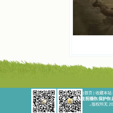
自己在人的心里建造的爱的天堂。还
有圣女大德兰的自传，在这位圣女的
感召下，我初领了圣体，从圣体中获
得无量恩宠。这些书引我向往那超性
的境界，向往那浑然忘我的境界，从
此无益的书一概不看了。我一遍遍地
重温这些我喜欢的书籍，一遍又一遍
地回味书中那些难忘的情景，我和他
们谈心，告诉他们我愿意效法他们，
心里多么渴望能像他们那样爱主。
我因此而认识了许许多多圣人，
这些圣人中有许多也曾是罪人，使我
也能向他们敞开心门。我一会儿求这
个圣人为我转祷，一会儿求那个圣人
为我祈求圣宠，这些圣人使我的生活
变得丰富多彩。我想，既然他们真心
爱天主，那么他们也会真心爱我。现
在他们和天主如此接近，当世人向他
们祈求时，他们也会想方设法将我的
祈祷告诉天主的。就这样，他们和我
共享生活的体验，不断地把上天仁爱
设为首页
|
收藏本站
的芬芳散播给我，他们的友谊使我的
愿天主祝福你,保护你
欢乐加倍，痛苦减半；他们已走过死
版权所无 2006
阴的幽谷，从他们身上我学习到了明
辨、通达、智慧、勇敢、诚实、快