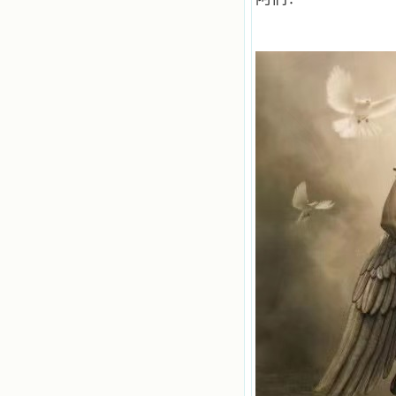
使我更亲近主，帮助我更深的认识
主，爱主。这些曾经生活在人间的圣
人圣女，内心隐藏着来自天上光照的
各种宝藏，听他们对悦主的甜蜜喁
语，我也陶醉了。主藉着这些书籍慢
慢地培养我的心灵，当我看到这些圣
德芬芳的圣人再看看满身污秽的我，
我失望过，沮丧过，哭泣过，和主呕
气过，甚至埋怨天主不用祂的全能让
我立刻成圣。但是主让我明白，灵命
的成长需要时间，成长是渐进的，农
民等待稻谷的长成需要整个季节，才
能品尝丰收的喜悦，我也要有谦卑受
教的态度才能接受主的话语，要让这
些圣言成为血肉（果实），是需要时
间的。 从网上我读到许多有益心
灵的书。当我首次读到盖恩夫人的传
记时，清泪沾腮，她的经历强烈地震
撼着我的心，我接受到了一个很大的
恩宠，使我认识了十字架是生命的真
正之路。读圣女小德兰的传记时，我
又有别一种感受，我看到了一个与我
眼所见的完全不同的世界，那里没有
争吵，没有仇恨，没有岐视，那是主