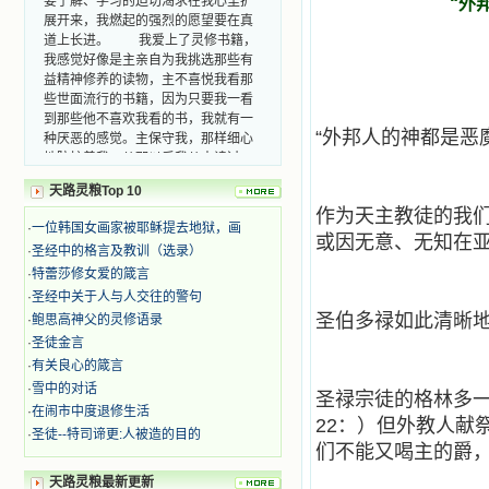
“外
展开来，我燃起的强烈的愿望要在真
道上长进。 我爱上了灵修书籍，
我感觉好像是主亲自为我挑选那些有
益精神修养的读物，主不喜悦我看那
些世面流行的书籍，因为只要我一看
到那些他不喜欢我看的书，我就有一
种厌恶的感觉。主保守我，那样细心
“外邦人的神都是恶
地防护着我，从那以后我从未读过一
本不良的书籍。 善良的书使人向
善，这些圣人的作品，渐渐地印在了
天路灵粮Top 10
我的脑子里。读这些圣书时，我思潮
作为天主教徒的我
·
一位韩国女画家被耶稣提去地狱，画
汹涌起伏，欣喜不能自已。书中谈到
或因无意、无知在
这些圣人们如何在与主的交往中得到
·
圣经中的格言及教训（选录）
灵命的更新，德行的馨香如何上达天
·
特蕾莎修女爱的箴言
庭。啊，在这世上曾住过那么多热心
·
圣经中关于人与人交往的警句
的圣人，为了传播福音，他们告别亲
圣伯多禄如此清晰
·
鲍思高神父的灵修语录
人，舍下了他们手中的一切，轻快地
·
圣徒金言
踏上了异国他乡，到没有人知道真神
·
有关良心的箴言
的世界里去。啊，若不是主的引领，
我可能到死还不认识他们呢！ 我
·
雪中的对话
圣禄宗徒的格林多一
的心灵从主给我的这些圣人的言行中
·
在闹市中度退修生活
22：）但外教人献
选取了最美的色彩；当他们的一生在
·
圣徒--特司谛更:人被造的目的
我面前展开时，我是多么的惊奇、兴
们不能又喝主的爵
奋啊！当我读到他们为主而受人逼
天路灵粮最新更新
迫、凌辱，为将福音广传而被人追杀