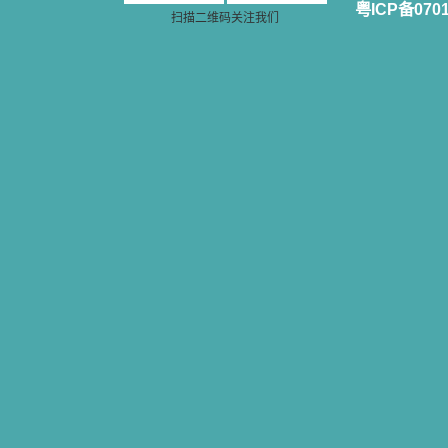
乐、圣洁等等美德。他们的言行是滋
粤ICP备070
扫描二维码关注我们
润我心田的美酒。 这些书使我专
注于天上的事理，我的很多不良嗜好
因此不知不觉地放弃了。我的信德一
天一天长大，我知道我的一言一行都
有天使记录；我也深信人有灵魂，信
主的人有一个美好的家；也相信圣人
们都在天上为我祈祷，我并不是孤军
奋战；我是生活在一个由天上地下千
千万万奉耶稣的名而组成的家庭里，
我庆幸自己因了主的恩宠能生活在这
个大家庭慈爱的怀抱里；我也渴望所
有的人都能进入光明天家，和圣人们
一起赞美天主于无穷世！ 小德兰
爱心书屋启源于一个美好的梦。小德
兰希望所有圣书的作者和译者都能向
主敞开心门，为圣书广传而不记个人
的私利；愿天主赐福小德兰；赐福所
有传扬主名的网站；赐福所有来看圣
书的人；也求主扩张人的心界，使小
德兰能将更多更好的书藉，献给喜欢
读圣书的人！从2014年12月18日开始
我们使用新域名(xiaodelan.love），
原域名被他人办理开通,请您更改您网
站或博客上的链接，谢谢。 【请关注