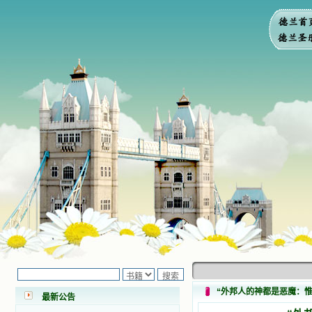
小德兰爱心书屋最新公告 有一天，我
做了一个奇怪的梦，至今让我难忘。
梦中，我看到一本打开的用石头做的
书，我用舌头去舔它，觉得有一种甜
味，我就更用力去舔，最后从这本书
“外邦人的神都是恶魔：惟
里流出活水来了。从那以后，一种想
最新公告
要了解、学习的迫切渴求在我心里扩