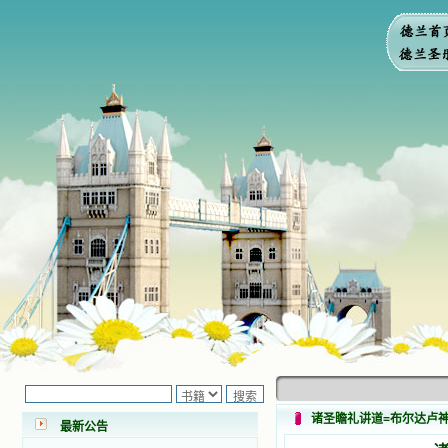
小德兰爱心书屋最新公告 有一天，我
做了一个奇怪的梦，至今让我难忘。
梦中，我看到一本打开的用石头做的
书，我用舌头去舔它，觉得有一种甜
味，我就更用力去舔，最后从这本书
里流出活水来了。从那以后，一种想
要了解、学习的迫切渴求在我心里扩
诸圣瞻礼讲道=布尔达卢
最新公告
展开来，我燃起的强烈的愿望要在真