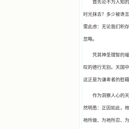
撼着我的心，我接受到了一个很大的
首先论不为人知
恩宠，使我认识了十字架是生命的真
正之路。读圣女小德兰的传记时，我
时光抹去？多少被谗
又有别一种感受，我看到了一个与我
眼所见的完全不同的世界，那里没有
争吵，没有仇恨，没有岐视，那是主
需此虑：无论我们积
自己在人的心里建造的爱的天堂。还
有圣女大德兰的自传，在这位圣女的
忽略。
感召下，我初领了圣体，从圣体中获
得无量恩宠。这些书引我向往那超性
的境界，向往那浑然忘我的境界，从
凭其神圣理智的
此无益的书一概不看了。我一遍遍地
重温这些我喜欢的书籍，一遍又一遍
叹的德行无别。天国
地回味书中那些难忘的情景，我和他
们谈心，告诉他们我愿意效法他们，
心里多么渴望能像他们那样爱主。
这正是为谦卑者的慰
我因此而认识了许许多多圣人，
这些圣人中有许多也曾是罪人，使我
也能向他们敞开心门。我一会儿求这
作为洞察人心的
个圣人为我转祷，一会儿求那个圣人
为我祈求圣宠，这些圣人使我的生活
然明悉：正因如此，
变得丰富多彩。我想，既然他们真心
爱天主，那么他们也会真心爱我。现
在他们和天主如此接近，当世人向他
祂所做、为祂所忍、
们祈求时，他们也会想方设法将我的