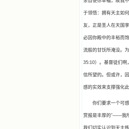
亲自使你幸福，故我不
于领悟：拥有天主如何
友，正是圣人在天国享
必因你殿中的丰裕而饱饫
流般的甘饫所淹没。为
35:10）。基督徒
信所望的。但或许，
感的实效来支撑强化
你们要求一个可感
赏报是丰厚的"——我
我们切实认识到天主