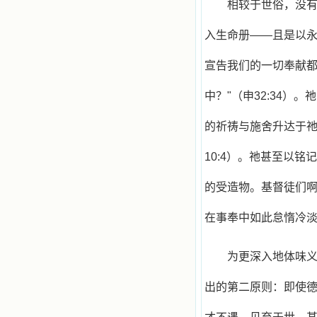
书的人；也求主扩张人的心界，使小
相较于世俗，没
德兰能将更多更好的书藉，献给喜欢
读圣书的人！从2014年12月18日开始
入生命册——且是以
我们使用新域名(xiaodelan.love），
原域名被他人办理开通,请您更改您网
宣告我们的一切奉献都
站或博客上的链接，谢谢。 【请关注
微信公众号：小德兰书屋】
中？"（申32:34）
的祈祷与施舍升达于祂
10:4）。祂甚至以
的受造物。基督徒们
在事奉中如此怠惰冷
为更深入地体味
出的第二原则：即使