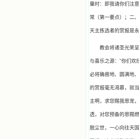
感召下，我初领了圣体，从圣体中获
量时：即我请你们注
得无量恩宠。这些书引我向往那超性
的境界，向往那浑然忘我的境界，从
常（第一要点）；二
此无益的书一概不看了。我一遍遍地
重温这些我喜欢的书籍，一遍又一遍
天主拣选者的赏报是
地回味书中那些难忘的情景，我和他
们谈心，告诉他们我愿意效法他们，
心里多么渴望能像他们那样爱主。
教会将诸圣光荣
我因此而认识了许许多多圣人，
这些圣人中有许多也曾是罪人，使我
也能向他们敞开心门。我一会儿求这
与喜乐之源："你们欢
个圣人为我转祷，一会儿求那个圣人
为我祈求圣宠，这些圣人使我的生活
必将确凿地、圆满地
变得丰富多彩。我想，既然他们真心
爱天主，那么他们也会真心爱我。现
在他们和天主如此接近，当世人向他
的赏报毫无渴慕，就
们祈求时，他们也会想方设法将我的
祈祷告诉天主的。就这样，他们和我
主啊，求您赐我恩宠
共享生活的体验，不断地把上天仁爱
的芬芳散播给我，他们的友谊使我的
透，对您预备的恩赐
欢乐加倍，痛苦减半；他们已走过死
阴的幽谷，从他们身上我学习到了明
辨、通达、智慧、勇敢、诚实、快
脱尘世，一心向往天
乐、圣洁等等美德。他们的言行是滋
润我心田的美酒。 这些书使我专