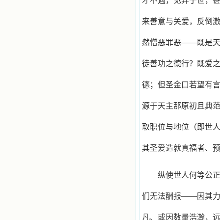
才不遇，见弃于世，
来善意与关爱，反倒
然憎恶罪恶——既是
徒善功之德行？既爱
德；但圣金口若望有
源于天主那原初且典
取职位与地位（即世
其圣爱造就真福者、
纵使世人何等公
们无法酬报——因其
凡、或因数量浩瀚，