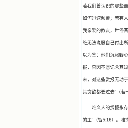
若我们曾认识的那些
如何迅速倾覆；若有人
我亲爱的教友，世俗
绝无法说服自己付出
以为鉴：他们沉溺野
报，只因不愿记念其
末，对这些赏报无动于
其贪欲都要过去"（若一
唯义人的赏报永存
的主"（智5:16）