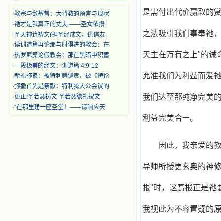
着，为自已的同胞带给他们的苦难而
哀号。我一遍遍地重读那一行行被我
是需付出代价赢取的
·
教宗与敌基督：大背教的预言与现状
的斑斑泪痕弄得模糊不清的字句，那
·
祂才是我真正的丈夫 ——圣女依搦
些被主的爱火所燃烧而离开家乡来到
之法吸引我们事奉祂，
·
圣天神连祷文(据圣经成文，供信友
中国的传教士，我多么爱你们啊！我
·
读训道篇再论那与时俱进的教会：在
心中流淌着多少感激的泪水。 他
天主在万有之上"的诫
·
热罗尼莫论假教会：那在黑暗中积蓄
们受苦却觉得喜乐，因为他们爱主，
他们感到能为主受一点苦是多么喜乐
·
一段极美的经文：训道篇 4:9-12
的事。他们受苦时仍在唱着感谢的
允准我们为利益而爱
·
新礼弥撒：被特利腾谴责，被《特伦
歌，因他们无法不称颂主，因主使他
·
弥撒首先是祭献：特利腾大公会议的
们的心灵洋溢了快乐；他们激发了我
我们达至那纯净完美
·
更正:圣若瑟祷文 圣若瑟瞻礼祝文
内心神圣的热情，在我的心灵深处燃
·
“在那里建一座圣堂！——请响应天
烧起一股无法扑灭的火焰，他们那强
利益完美合一。
有力的言行激励我向前。 我一面
读，一面想过着他们这样圣善的生
活，也立志不在这虚幻的尘世中寻求
安慰。我一读就是几个钟头，累了就
因此，我亲爱的
望着书上的圣像沉思默想。啊，当我
想到我有一天还要见到他们，亲耳聆
导师所授更玄奥的神修
听他们的教诲，伴随在他们的身边，
和他们一起赞颂吾主，想到那使我欣
报"时，这赏报正是祂
喜欢乐的甜蜜的相会，这世界对于我
一点吸引力都没有了。 从这些书
籍里，我认识了许多爱主的人，他们
我视此为不容置疑的
使我更亲近主，帮助我更深的认识