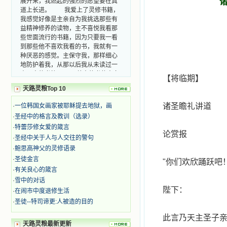
道上长进。 我爱上了灵修书籍，
我感觉好像是主亲自为我挑选那些有
益精神修养的读物，主不喜悦我看那
些世面流行的书籍，因为只要我一看
到那些他不喜欢我看的书，我就有一
种厌恶的感觉。主保守我，那样细心
地防护着我，从那以后我从未读过一
本不良的书籍。 善良的书使人向
善，这些圣人的作品，渐渐地印在了
【将临期】
我的脑子里。读这些圣书时，我思潮
天路灵粮Top 10
汹涌起伏，欣喜不能自已。书中谈到
这些圣人们如何在与主的交往中得到
诸圣瞻礼讲道
·
一位韩国女画家被耶稣提去地狱，画
灵命的更新，德行的馨香如何上达天
·
圣经中的格言及教训（选录）
庭。啊，在这世上曾住过那么多热心
·
特蕾莎修女爱的箴言
的圣人，为了传播福音，他们告别亲
论赏报
·
圣经中关于人与人交往的警句
人，舍下了他们手中的一切，轻快地
踏上了异国他乡，到没有人知道真神
·
鲍思高神父的灵修语录
的世界里去。啊，若不是主的引领，
·
圣徒金言
"
你们欢欣踊跃吧！
我可能到死还不认识他们呢！ 我
·
有关良心的箴言
的心灵从主给我的这些圣人的言行中
·
雪中的对话
选取了最美的色彩；当他们的一生在
陛下：
·
在闹市中度退修生活
我面前展开时，我是多么的惊奇、兴
·
圣徒--特司谛更:人被造的目的
奋啊！当我读到他们为主而受人逼
迫、凌辱，为将福音广传而被人追杀
此言乃天主圣子
时，我为他们的在天之灵祈祷，我哭
天路灵粮最新更新