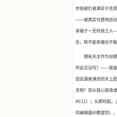
世俗被钉者满足于克
——被真实可感地验
幸福于一无所获之人
乐，既不能幸福也不
拥有天主作为份
作此见证吗？——我
您这源泉涌流的天上
无物？您从我心驱逐虚
45:11）；从那时
仰幽暗面纱瞻望您），