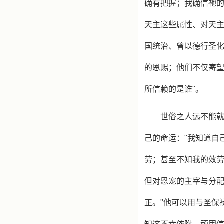
确有把握；我确信祂的
我可能到死还不认识他们呢！ 我
的心灵从主给我的这些圣人的言行中
天主这些属性、对天
选取了最美的色彩；当他们的一生在
我面前展开时，我是多么的惊奇、兴
奋啊！当我读到他们为主而受人逼
国统治、曾以德行圣
迫、凌辱，为将福音广传而被人追杀
时，我为他们的在天之灵祈祷，我哭
的恩赐；他们不仅寄望
着，为自已的同胞带给他们的苦难而
哀号。我一遍遍地重读那一行行被我
的斑斑泪痕弄得模糊不清的字句，那
所信赖的是谁"。
些被主的爱火所燃烧而离开家乡来到
中国的传教士，我多么爱你们啊！我
心中流淌着多少感激的泪水。 他
世俗之人远不能
们受苦却觉得喜乐，因为他们爱主，
他们感到能为主受一点苦是多么喜乐
己的命运："我知道自
的事。他们受苦时仍在唱着感谢的
歌，因他们无法不称颂主，因主使他
劳；甚至不知我的效劳
们的心灵洋溢了快乐；他们激发了我
内心神圣的热情，在我的心灵深处燃
烧起一股无法扑灭的火焰，他们那强
但对恩宠的主宰与分
有力的言行激励我向前。 我一面
读，一面想过着他们这样圣善的生
正。"他可以用与圣保
活，也立志不在这虚幻的尘世中寻求
安慰。我一读就是几个钟头，累了就
望着书上的圣像沉思默想。啊，当我