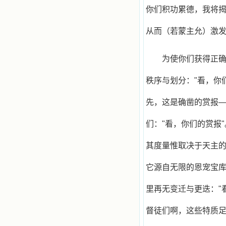
主，爱主。这些曾经生活在人间的圣
你们积功累德，我将
人圣女，内心隐藏着来自天上光照的
各种宝藏，听他们对悦主的甜蜜喁
从而（若蒙主允）激
语，我也陶醉了。主藉着这些书籍慢
慢地培养我的心灵，当我看到这些圣
德芬芳的圣人再看看满身污秽的我，
我失望过，沮丧过，哭泣过，和主呕
为使你们获得正
气过，甚至埋怨天主不用祂的全能让
我立刻成圣。但是主让我明白，灵命
秩序与划分："看，你
的成长需要时间，成长是渐进的，农
民等待稻谷的长成需要整个季节，才
先，这是确凿的赏报—
能品尝丰收的喜悦，我也要有谦卑受
教的态度才能接受主的话语，要让这
些圣言成为血肉（果实），是需要时
们："看，你们的赏报
间的。 从网上我读到许多有益心
灵的书。当我首次读到盖恩夫人的传
其度量惟取决于天主的
记时，清泪沾腮，她的经历强烈地震
撼着我的心，我接受到了一个很大的
它源自无限的恩宠宝库
恩宠，使我认识了十字架是生命的真
正之路。读圣女小德兰的传记时，我
又有别一种感受，我看到了一个与我
里再无变迁与更迭："
眼所见的完全不同的世界，那里没有
争吵，没有仇恨，没有岐视，那是主
督徒们啊，这些特质
自己在人的心里建造的爱的天堂。还
有圣女大德兰的自传，在这位圣女的