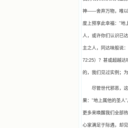
神——舍弃万物，唯
度上预享此幸福："地
人，或许你们认识已
主之人，同达味般说：
72:25）？甚或超越
的，我们见过实例；
尽管世代邪恶，
果："地上属他的圣人
更多来唤醒我们全部
心家满足于际遇，却