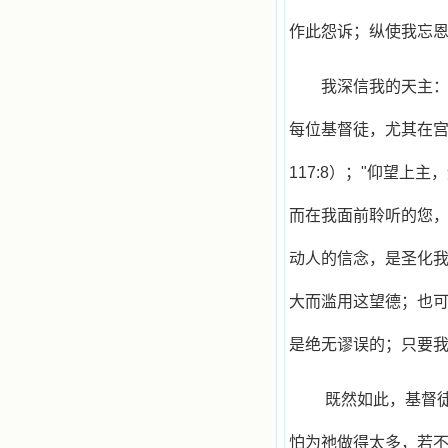
作此怨诉；纵使我忘
我深信我的天主
每位基督徒，尤其在宫
117:8）；"仰望上
而在我面前聆听的您
动人的信念，是圣化
大而滥用这望德；也
是绝无谬误的；只要
既然如此，基督
怕为祂做得太多，若