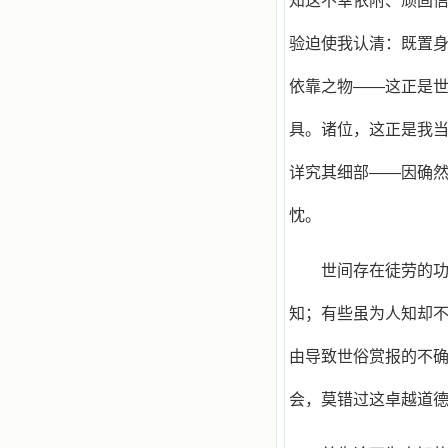
知这不幸依附、顽固
想到我有一天还要见到他们，亲耳聆
听他们的教诲，伴随在他们的身边，
验迫使我认清：既置
和他们一起赞颂吾主，想到那使我欣
喜欢乐的甜蜜的相会，这世界对于我
依靠之物——这正是
一点吸引力都没有了。 从这些书
籍里，我认识了许多爱主的人，他们
使我更亲近主，帮助我更深的认识
具。诸位，这正是我
主，爱主。这些曾经生活在人间的圣
人圣女，内心隐藏着来自天上光照的
详究其细部——因确
各种宝藏，听他们对悦主的甜蜜喁
语，我也陶醉了。主藉着这些书籍慢
忱。
慢地培养我的心灵，当我看到这些圣
德芬芳的圣人再看看满身污秽的我，
我失望过，沮丧过，哭泣过，和主呕
气过，甚至埋怨天主不用祂的全能让
世间存在徒劳的
我立刻成圣。但是主让我明白，灵命
的成长需要时间，成长是渐进的，农
知；有些虽为人知却
民等待稻谷的长成需要整个季节，才
能品尝丰收的喜悦，我也要有谦卑受
由导致世俗赏报的不
教的态度才能接受主的话语，要让这
些圣言成为血肉（果实），是需要时
间的。 从网上我读到许多有益心
会，莫错过这卓越道
灵的书。当我首次读到盖恩夫人的传
记时，清泪沾腮，她的经历强烈地震