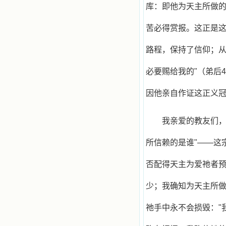
库：即他为天主所做
做了一个奇怪的梦，至今让我难忘。
梦中，我看到一本打开的用石头做的
书，我用舌头去舔它，觉得有一种甜
苦必得赏报。这正是这
味，我就更用力去舔，最后从这本书
里流出活水来了。从那以后，一种想
路程，保持了信仰；
要了解、学习的迫切渴求在我心里扩
展开来，我燃起的强烈的愿望要在真
道上长进。 我爱上了灵修书籍，
必要赐给我的"（弟后
我感觉好像是主亲自为我挑选那些有
益精神修养的读物，主不喜悦我看那
因他亲自作证这正义冠
些世面流行的书籍，因为只要我一看
到那些他不喜欢我看的书，我就有一
种厌恶的感觉。主保守我，那样细心
我亲爱的教友们，
地防护着我，从那以后我从未读过一
本不良的书籍。 善良的书使人向
所信赖的是谁"——这
善，这些圣人的作品，渐渐地印在了
我的脑子里。读这些圣书时，我思潮
汹涌起伏，欣喜不能自已。书中谈到
否配得天主为爱祂者
这些圣人们如何在与主的交往中得到
灵命的更新，德行的馨香如何上达天
少；我确知为天主所
庭。啊，在这世上曾住过那么多热心
的圣人，为了传播福音，他们告别亲
人，舍下了他们手中的一切，轻快地
祂手中永不会损毁："
踏上了异国他乡，到没有人知道真神
的世界里去。啊，若不是主的引领，