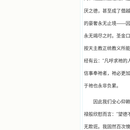
厌之德，甚至成了僭
的豪奢永无止境——
永无竭尽之时。圣金
按天主教正统教义所能
经有云："凡呼求祂的
信事奉祂者，祂必更
于祂也永非负累。
因此我们全心仰
禄般欣慰而言："望德
无欺诳。我固然百次