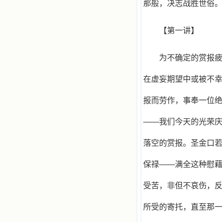
那般，决志战胜世俗
注于天上的事理，我的很多不良嗜好
因此不知不觉地放弃了。我的信德一
天一天长大，我知道我的一言一行都
【第一讲】
有天使记录；我也深信人有灵魂，信
主的人有一个美好的家；也相信圣人
们都在天上为我祈祷，我并不是孤军
为不确定的赏报
奋战；我是生活在一个由天上地下千
千万万奉耶稣的名而组成的家庭里，
我庆幸自己因了主的恩宠能生活在这
在虚妄期望中或被不
个大家庭慈爱的怀抱里；我也渴望所
有的人都能进入光明天家，和圣人们
报而劳作，事奉一位
一起赞美天主于无穷世！ 小德兰
爱心书屋启源于一个美好的梦。小德
——我们今天的光荣
兰希望所有圣书的作者和译者都能向
主敞开心门，为圣书广传而不记个人
的私利；愿天主赐福小德兰；赐福所
落空的赏报。圣金口
有传扬主名的网站；赐福所有来看圣
书的人；也求主扩张人的心界，使小
保禄——满全这种慰藉
德兰能将更多更好的书藉，献给喜欢
读圣书的人！从2014年12月18日开始
我们使用新域名(xiaodelan.love），
受苦，非但不哀伤，反
原域名被他人办理开通,请您更改您网
站或博客上的链接，谢谢。 【请关注
所受的寄托，直至那一
微信公众号：小德兰书屋】
小德兰爱心书屋最新公告 有一天，我