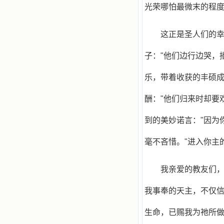
光荣哪怕最微末的程
这正是圣人们的
子："他们边行边哭，
乐，带着收获的丰硕
酬："他们归来时却要
到的美妙诺言："因为
毫不吝惜。"进入你主
我亲爱的教友们
我事奉的天主，不仅
生命，已赐我为祂所