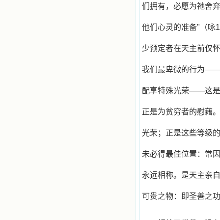
祈祷告诉天主的。就这样，他们和我
们拥有，必愿为祂舍弃
共享生活的体验，不断地把上天仁爱
的芬芳散播给我，他们的友谊使我的
他们心灵的准备"（咏
欢乐加倍，痛苦减半；他们已走过死
阴的幽谷，从他们身上我学习到了明
辨、通达、智慧、勇敢、诚实、快
少预定者在天主前仅
乐、圣洁等等美德。他们的言行是滋
润我心田的美酒。 这些书使我专
我们最卑微的行为—
注于天上的事理，我的很多不良嗜好
因此不知不觉地放弃了。我的信德一
天一天长大，我知道我的一言一行都
配享特殊光荣——这
有天使记录；我也深信人有灵魂，信
主的人有一个美好的家；也相信圣人
正是为贫穷者的慰藉
们都在天上为我祈祷，我并不是孤军
奋战；我是生活在一个由天上地下千
光荣；正是这些等级
千万万奉耶稣的名而组成的家庭里，
我庆幸自己因了主的恩宠能生活在这
个大家庭慈爱的怀抱里；我也渴望所
未必得最佳位置：常
有的人都能进入光明天家，和圣人们
一起赞美天主于无穷世！ 小德兰
永远相称。是天主亲
爱心书屋启源于一个美好的梦。小德
兰希望所有圣书的作者和译者都能向
可贵之物：即圣善之
主敞开心门，为圣书广传而不记个人
的私利；愿天主赐福小德兰；赐福所
有传扬主名的网站；赐福所有来看圣