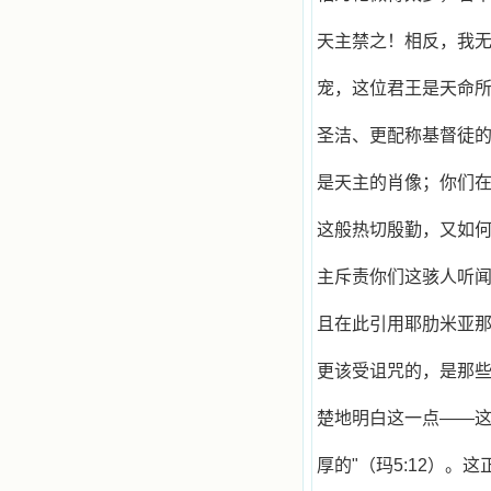
天主禁之！相反，我
宠，这位君王是天命
圣洁、更配称基督徒
是天主的肖像；你们
这般热切殷勤，又如
主斥责你们这骇人听
且在此引用耶肋米亚那
更该受诅咒的，是那
楚地明白这一点——这
厚的"（玛5:12）。