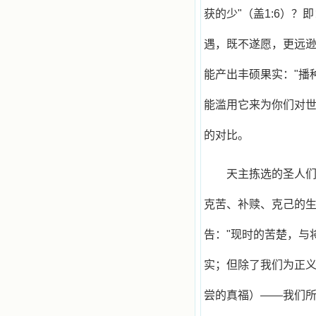
获的少"（盖1:6）
遇，既不遂愿，更远
能产出丰硕果实："播
能滥用它来为你们对
的对比。
天主拣选的圣人
克苦、补赎、克己的
告："现时的苦楚，与
实；但除了我们为正
尝的真福）——我们