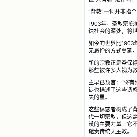
籍里，我认识了许多爱主的人，他们
使我更亲近主，帮助我更深的认识
“背教”一词并非指
主，爱主。这些曾经生活在人间的圣
人圣女，内心隐藏着来自天上光照的
1903年，圣教宗
各种宝藏，听他们对悦主的甜蜜喁
蚀社会的深处，将
语，我也陶醉了。主藉着这些书籍慢
慢地培养我的心灵，当我看到这些圣
如今的世界比190
德芬芳的圣人再看看满身污秽的我，
我失望过，沮丧过，哭泣过，和主呕
无忌惮的方式蔓延。
气过，甚至埋怨天主不用祂的全能让
我立刻成圣。但是主让我明白，灵命
新的宗教正是圣保禄
的成长需要时间，成长是渐进的，农
那些被许多人视为
民等待稻谷的长成需要整个季节，才
能品尝丰收的喜悦，我也要有谦卑受
教的态度才能接受主的话语，要让这
主早已预言：“将有
些圣言成为血肉（果实），是需要时
徒也描述了这些诱
间的。 从网上我读到许多有益心
失的星。
灵的书。当我首次读到盖恩夫人的传
记时，清泪沾腮，她的经历强烈地震
这些诱惑者构成了
撼着我的心，我接受到了一个很大的
恩宠，使我认识了十字架是生命的真
代一切宗教，但这
正之路。读圣女小德兰的传记时，我
漠的主要力量。它
又有别一种感受，我看到了一个与我
谴责传统天主教。
眼所见的完全不同的世界，那里没有
争吵，没有仇恨，没有岐视，那是主