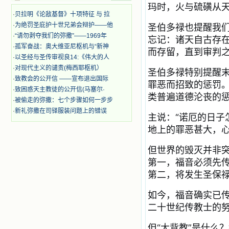
玛时，火与硫磺从
迫、凌辱，为将福音广传而被人追杀
·
贝拉明《论敌基督》十项特征 与 拉
时，我为他们的在天之灵祈祷，我哭
着，为自已的同胞带给他们的苦难而
·
为绝罚圣庇护十世兄弟会辩护——他
圣伯多禄也提醒我
哀号。我一遍遍地重读那一行行被我
·
“请勿剥夺我们的弥撒”——1969年
忘记：诸天自古存
的斑斑泪痕弄得模糊不清的字句，那
·
孤军奋战：奥大维亚尼枢机与“新神
而存留，直到审判
些被主的爱火所燃烧而离开家乡来到
·
以圣经与圣传审视良14:《伟大的人
中国的传教士，我多么爱你们啊！我
·
对现代主义的谴责(梅西耶枢机）
心中流淌着多少感激的泪水。 他
圣伯多禄特别提醒
·
致教会的公开信 ——宣布退出国际
们受苦却觉得喜乐，因为他们爱主，
罪恶而招致的惩罚
他们感到能为主受一点苦是多么喜乐
·
致困惑天主教徒的公开信(马塞尔·
类普遍道德沦丧的
的事。他们受苦时仍在唱着感谢的
·
被偷走的弥撒：七个步骤如何一步步
歌，因他们无法不称颂主，因主使他
·
新礼弥撒在司铎服装问题上的错误
主说：“诺厄的日子
们的心灵洋溢了快乐；他们激发了我
内心神圣的热情，在我的心灵深处燃
地上的罪恶甚大，
烧起一股无法扑灭的火焰，他们那强
有力的言行激励我向前。 我一面
但世界的毁灭并非
读，一面想过着他们这样圣善的生
第一，福音必须先
活，也立志不在这虚幻的尘世中寻求
安慰。我一读就是几个钟头，累了就
第二，将发生圣保
望着书上的圣像沉思默想。啊，当我
想到我有一天还要见到他们，亲耳聆
如今，福音确实已
听他们的教诲，伴随在他们的身边，
二十世纪传教士的
和他们一起赞颂吾主，想到那使我欣
喜欢乐的甜蜜的相会，这世界对于我
但“大背教”是什么
一点吸引力都没有了。 从这些书