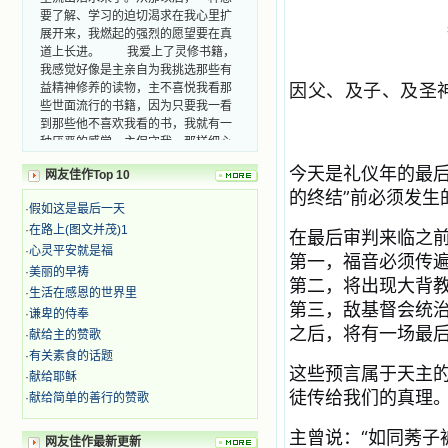
要了解、学习的迫切渴求在我心里扩
展开来，我燃起的强烈的愿望要在真
道上长进。 我爱上了灵修书籍，
我感觉好像是主亲自为我挑选那些有
益精神修养的读物，主不喜悦我看那
因父、及子、及圣
些世面流行的书籍，因为只要我一看
到那些他不喜欢我看的书，我就有一
种厌恶的感觉。主保守我，那样细心
地防护着我，从那以后我从未读过一
今天是礼仪年的最
本不良的书籍。 善良的书使人向
网友佳作Top 10
善，这些圣人的作品，渐渐地印在了
的终结”前必须发生
我的脑子里。读这些圣书时，我思潮
·
假如这是最后一天
汹涌起伏，欣喜不能自已。书中谈到
·
在路上(图文并茂)1
在最后审判来临之
这些圣人们如何在与主的交往中得到
·
心灵平安就是福
第一，福音必须传
灵命的更新，德行的馨香如何上达天
·
美丽的早祷
庭。啊，在这世上曾住过那么多热心
第二，将出现大背
·
生活在感恩的世界里
的圣人，为了传播福音，他们告别亲
第三，敌基督会统
·
谦卑的侍奉
人，舍下了他们手中的一切，轻快地
之后，将有一场最
踏上了异国他乡，到没有人知道真神
·
献给主的赞歌
的世界里去。啊，若不是主的引领，
·
有关素食的话题
我可能到死还不认识他们呢！ 我
这些预言属于天主
·
献给耶稣
的心灵从主给我的这些圣人的言行中
徒传给我们的真理
·
献给简单的善行的赞歌
选取了最美的色彩；当他们的一生在
我面前展开时，我是多么的惊奇、兴
主曾说：“如同莠子
奋啊！当我读到他们为主而受人逼
网友佳作最新更新