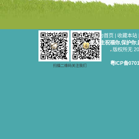
人，舍下了他们手中的一切，轻快地
踏上了异国他乡，到没有人知道真神
的世界里去。啊，若不是主的引领，
我可能到死还不认识他们呢！ 我
的心灵从主给我的这些圣人的言行中
选取了最美的色彩；当他们的一生在
我面前展开时，我是多么的惊奇、兴
设为首页
|
收藏本站
奋啊！当我读到他们为主而受人逼
愿天主祝福你,保护你
迫、凌辱，为将福音广传而被人追杀
版权所无 2006
时，我为他们的在天之灵祈祷，我哭
着，为自已的同胞带给他们的苦难而
哀号。我一遍遍地重读那一行行被我
粤ICP备070
扫描二维码关注我们
的斑斑泪痕弄得模糊不清的字句，那
些被主的爱火所燃烧而离开家乡来到
中国的传教士，我多么爱你们啊！我
心中流淌着多少感激的泪水。 他
们受苦却觉得喜乐，因为他们爱主，
他们感到能为主受一点苦是多么喜乐
的事。他们受苦时仍在唱着感谢的
歌，因他们无法不称颂主，因主使他
们的心灵洋溢了快乐；他们激发了我
内心神圣的热情，在我的心灵深处燃
烧起一股无法扑灭的火焰，他们那强
有力的言行激励我向前。 我一面
读，一面想过着他们这样圣善的生