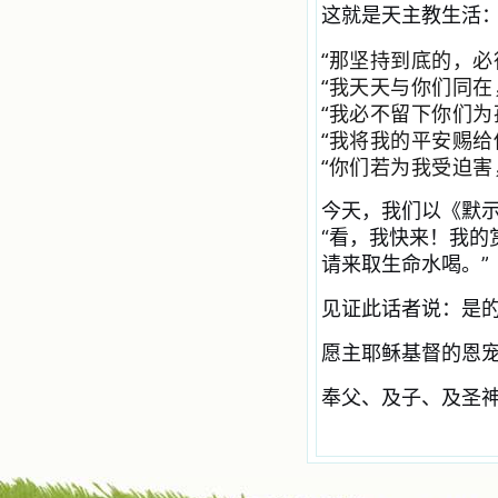
站或博客上的链接，谢谢。 【请关注
这就是天主教生活
微信公众号：小德兰书屋】
小德兰爱心书屋最新公告 有一天，我
“那坚持到底的，必
做了一个奇怪的梦，至今让我难忘。
梦中，我看到一本打开的用石头做的
“我天天与你们同在
书，我用舌头去舔它，觉得有一种甜
“我必不留下你们为
味，我就更用力去舔，最后从这本书
“我将我的平安赐给
里流出活水来了。从那以后，一种想
要了解、学习的迫切渴求在我心里扩
“你们若为我受迫害
展开来，我燃起的强烈的愿望要在真
道上长进。 我爱上了灵修书籍，
今天，我们以《默
我感觉好像是主亲自为我挑选那些有
“看，我快来！我的
益精神修养的读物，主不喜悦我看那
请来取生命水喝。”
些世面流行的书籍，因为只要我一看
到那些他不喜欢我看的书，我就有一
种厌恶的感觉。主保守我，那样细心
见证此话者说：是
地防护着我，从那以后我从未读过一
本不良的书籍。 善良的书使人向
愿主耶稣基督的恩
善，这些圣人的作品，渐渐地印在了
我的脑子里。读这些圣书时，我思潮
奉父、及子、及圣
汹涌起伏，欣喜不能自已。书中谈到
这些圣人们如何在与主的交往中得到
灵命的更新，德行的馨香如何上达天
庭。啊，在这世上曾住过那么多热心
的圣人，为了传播福音，他们告别亲