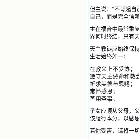
乐、圣洁等等美德。他们的言行是滋
但主说：“不背起自
润我心田的美酒。 这些书使我专
自己，而是完全信
注于天上的事理，我的很多不良嗜好
因此不知不觉地放弃了。我的信德一
天一天长大，我知道我的一言一行都
主在福音中最常重复
有天使记录；我也深信人有灵魂，信
界何时终结，只有
主的人有一个美好的家；也相信圣人
们都在天上为我祈祷，我并不是孤军
天主教徒应始终保
奋战；我是生活在一个由天上地下千
生活始终如一：
千万万奉耶稣的名而组成的家庭里，
我庆幸自己因了主的恩宠能生活在这
个大家庭慈爱的怀抱里；我也渴望所
在教义上不妥协；
有的人都能进入光明天家，和圣人们
遵守天主诫命和教
一起赞美天主于无穷世！ 小德兰
祈求美德与恩赐；
爱心书屋启源于一个美好的梦。小德
兰希望所有圣书的作者和译者都能向
常怀感恩；
主敞开心门，为圣书广传而不记个人
善用圣事。
的私利；愿天主赐福小德兰；赐福所
有传扬主名的网站；赐福所有来看圣
子女应顺从父母，
书的人；也求主扩张人的心界，使小
德兰能将更多更好的书藉，献给喜欢
该履行本分，以感
读圣书的人！从2014年12月18日开始
我们使用新域名(xiaodelan.love），
若你受苦，请将一
原域名被他人办理开通,请您更改您网