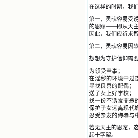
自己在人的心里建造的爱的天堂。还
在这样的时期，我
有圣女大德兰的自传，在这位圣女的
感召下，我初领了圣体，从圣体中获
第一，灵魂容易受
得无量恩宠。这些书引我向往那超性
的恩赐——即从天
的境界，向往那浑然忘我的境界，从
此无益的书一概不看了。我一遍遍地
因此，我们应祈求
重温这些我喜欢的书籍，一遍又一遍
地回味书中那些难忘的情景，我和他
第二，灵魂容易因
们谈心，告诉他们我愿意效法他们，
心里多么渴望能像他们那样爱主。
想想为守护信仰需
我因此而认识了许许多多圣人，
这些圣人中有许多也曾是罪人，使我
为领受圣事；
也能向他们敞开心门。我一会儿求这
个圣人为我转祷，一会儿求那个圣人
在淫秽的环境中过
为我祈求圣宠，这些圣人使我的生活
寻找良善的配偶；
变得丰富多彩。我想，既然他们真心
送子女上好学校；
爱天主，那么他们也会真心爱我。现
在他们和天主如此接近，当世人向他
找一份不诱发罪恶
们祈求时，他们也会想方设法将我的
保护子女远离现代
祈祷告诉天主的。就这样，他们和我
忍受亲友的侮辱与
共享生活的体验，不断地把上天仁爱
的芬芳散播给我，他们的友谊使我的
若无天主的恩宠，
欢乐加倍，痛苦减半；他们已走过死
阴的幽谷，从他们身上我学习到了明
起十字架。
辨、通达、智慧、勇敢、诚实、快