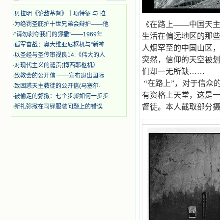
中国的传教士，我多么爱你们啊！我
·
贝拉明《论敌基督》十项特征 与 拉
心中流淌着多少感激的泪水。 他
们受苦却觉得喜乐，因为他们爱主，
《在路上——中国天
·
为绝罚圣庇护十世兄弟会辩护——他
他们感到能为主受一点苦是多么喜乐
·
“请勿剥夺我们的弥撒”——1969年
生活在偏远地区的那
的事。他们受苦时仍在唱着感谢的
·
孤军奋战：奥大维亚尼枢机与“新神
人烟罕至的中国山区
歌，因他们无法不称颂主，因主使他
·
以圣经与圣传审视良14:《伟大的人
们的心灵洋溢了快乐；他们激发了我
突然，信仰的天空被
·
对现代主义的谴责(梅西耶枢机）
内心神圣的热情，在我的心灵深处燃
们却一无所缺……
·
致教会的公开信 ——宣布退出国际
烧起一股无法扑灭的火焰，他们那强
“在路上”，对于信众
有力的言行激励我向前。 我一面
·
致困惑天主教徒的公开信(马塞尔·
读，一面想过着他们这样圣善的生
有资格上天堂，这是
·
被偷走的弥撒：七个步骤如何一步步
活，也立志不在这虚幻的尘世中寻求
督徒。本人截取部分
·
新礼弥撒在司铎服装问题上的错误
安慰。我一读就是几个钟头，累了就
望着书上的圣像沉思默想。啊，当我
想到我有一天还要见到他们，亲耳聆
听他们的教诲，伴随在他们的身边，
和他们一起赞颂吾主，想到那使我欣
喜欢乐的甜蜜的相会，这世界对于我
一点吸引力都没有了。 从这些书
籍里，我认识了许多爱主的人，他们
使我更亲近主，帮助我更深的认识
主，爱主。这些曾经生活在人间的圣
人圣女，内心隐藏着来自天上光照的
各种宝藏，听他们对悦主的甜蜜喁
语，我也陶醉了。主藉着这些书籍慢