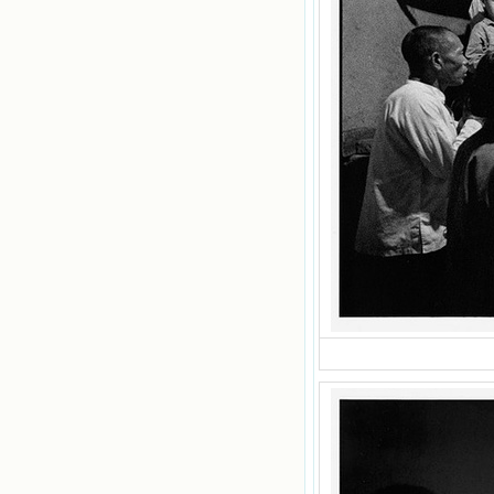
喜欢乐的甜蜜的相会，这世界对于我
一点吸引力都没有了。 从这些书
籍里，我认识了许多爱主的人，他们
使我更亲近主，帮助我更深的认识
主，爱主。这些曾经生活在人间的圣
人圣女，内心隐藏着来自天上光照的
各种宝藏，听他们对悦主的甜蜜喁
语，我也陶醉了。主藉着这些书籍慢
慢地培养我的心灵，当我看到这些圣
德芬芳的圣人再看看满身污秽的我，
我失望过，沮丧过，哭泣过，和主呕
气过，甚至埋怨天主不用祂的全能让
我立刻成圣。但是主让我明白，灵命
的成长需要时间，成长是渐进的，农
民等待稻谷的长成需要整个季节，才
能品尝丰收的喜悦，我也要有谦卑受
教的态度才能接受主的话语，要让这
些圣言成为血肉（果实），是需要时
间的。 从网上我读到许多有益心
灵的书。当我首次读到盖恩夫人的传
记时，清泪沾腮，她的经历强烈地震
撼着我的心，我接受到了一个很大的
恩宠，使我认识了十字架是生命的真
正之路。读圣女小德兰的传记时，我
又有别一种感受，我看到了一个与我