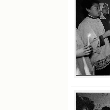
眼所见的完全不同的世界，那里没有
争吵，没有仇恨，没有岐视，那是主
自己在人的心里建造的爱的天堂。还
有圣女大德兰的自传，在这位圣女的
感召下，我初领了圣体，从圣体中获
得无量恩宠。这些书引我向往那超性
的境界，向往那浑然忘我的境界，从
此无益的书一概不看了。我一遍遍地
重温这些我喜欢的书籍，一遍又一遍
地回味书中那些难忘的情景，我和他
们谈心，告诉他们我愿意效法他们，
心里多么渴望能像他们那样爱主。
我因此而认识了许许多多圣人，
这些圣人中有许多也曾是罪人，使我
也能向他们敞开心门。我一会儿求这
个圣人为我转祷，一会儿求那个圣人
为我祈求圣宠，这些圣人使我的生活
变得丰富多彩。我想，既然他们真心
爱天主，那么他们也会真心爱我。现
在他们和天主如此接近，当世人向他
们祈求时，他们也会想方设法将我的
祈祷告诉天主的。就这样，他们和我
共享生活的体验，不断地把上天仁爱
的芬芳散播给我，他们的友谊使我的
欢乐加倍，痛苦减半；他们已走过死