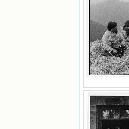
味，我就更用力去舔，最后从这本书
里流出活水来了。从那以后，一种想
要了解、学习的迫切渴求在我心里扩
展开来，我燃起的强烈的愿望要在真
道上长进。 我爱上了灵修书籍，
我感觉好像是主亲自为我挑选那些有
益精神修养的读物，主不喜悦我看那
些世面流行的书籍，因为只要我一看
到那些他不喜欢我看的书，我就有一
种厌恶的感觉。主保守我，那样细心
地防护着我，从那以后我从未读过一
本不良的书籍。 善良的书使人向
善，这些圣人的作品，渐渐地印在了
我的脑子里。读这些圣书时，我思潮
汹涌起伏，欣喜不能自已。书中谈到
这些圣人们如何在与主的交往中得到
灵命的更新，德行的馨香如何上达天
庭。啊，在这世上曾住过那么多热心
的圣人，为了传播福音，他们告别亲
人，舍下了他们手中的一切，轻快地
踏上了异国他乡，到没有人知道真神
的世界里去。啊，若不是主的引领，
我可能到死还不认识他们呢！ 我
的心灵从主给我的这些圣人的言行中
选取了最美的色彩；当他们的一生在