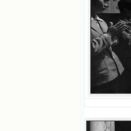
阴的幽谷，从他们身上我学习到了明
辨、通达、智慧、勇敢、诚实、快
乐、圣洁等等美德。他们的言行是滋
润我心田的美酒。 这些书使我专
注于天上的事理，我的很多不良嗜好
因此不知不觉地放弃了。我的信德一
天一天长大，我知道我的一言一行都
有天使记录；我也深信人有灵魂，信
主的人有一个美好的家；也相信圣人
们都在天上为我祈祷，我并不是孤军
奋战；我是生活在一个由天上地下千
千万万奉耶稣的名而组成的家庭里，
我庆幸自己因了主的恩宠能生活在这
个大家庭慈爱的怀抱里；我也渴望所
有的人都能进入光明天家，和圣人们
一起赞美天主于无穷世！ 小德兰
爱心书屋启源于一个美好的梦。小德
兰希望所有圣书的作者和译者都能向
主敞开心门，为圣书广传而不记个人
的私利；愿天主赐福小德兰；赐福所
有传扬主名的网站；赐福所有来看圣
书的人；也求主扩张人的心界，使小
德兰能将更多更好的书藉，献给喜欢
读圣书的人！从2014年12月18日开始
我们使用新域名(xiaodelan.love），