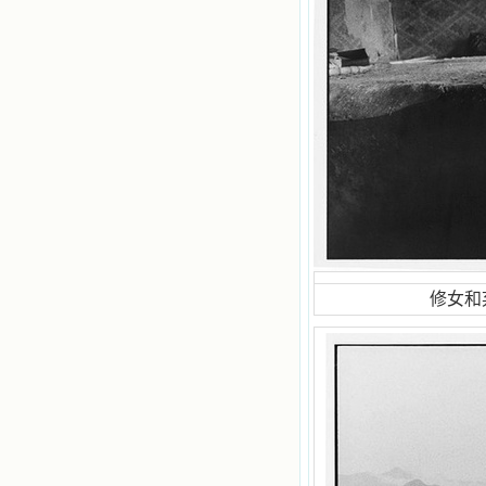
有天使记录；我也深信人有灵魂，信
主的人有一个美好的家；也相信圣人
们都在天上为我祈祷，我并不是孤军
奋战；我是生活在一个由天上地下千
千万万奉耶稣的名而组成的家庭里，
我庆幸自己因了主的恩宠能生活在这
个大家庭慈爱的怀抱里；我也渴望所
有的人都能进入光明天家，和圣人们
一起赞美天主于无穷世！ 小德兰
爱心书屋启源于一个美好的梦。小德
兰希望所有圣书的作者和译者都能向
主敞开心门，为圣书广传而不记个人
的私利；愿天主赐福小德兰；赐福所
有传扬主名的网站；赐福所有来看圣
书的人；也求主扩张人的心界，使小
德兰能将更多更好的书藉，献给喜欢
修女和弃
读圣书的人！从2014年12月18日开始
我们使用新域名(xiaodelan.love），
原域名被他人办理开通,请您更改您网
站或博客上的链接，谢谢。 【请关注
微信公众号：小德兰书屋】
小德兰爱心书屋最新公告 有一天，我
做了一个奇怪的梦，至今让我难忘。
梦中，我看到一本打开的用石头做的
书，我用舌头去舔它，觉得有一种甜