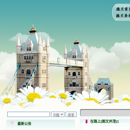
小德兰爱心书屋最新公告 有一天，我
做了一个奇怪的梦，至今让我难忘。
梦中，我看到一本打开的用石头做的
书，我用舌头去舔它，觉得有一种甜
味，我就更用力去舔，最后从这本书
里流出活水来了。从那以后，一种想
要了解、学习的迫切渴求在我心里扩
展开来，我燃起的强烈的愿望要在真
道上长进。 我爱上了灵修书籍，
我感觉好像是主亲自为我挑选那些有
在路上(图文并茂)1
益精神修养的读物，主不喜悦我看那
最新公告
些世面流行的书籍，因为只要我一看