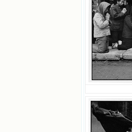
我面前展开时，我是多么的惊奇、兴
奋啊！当我读到他们为主而受人逼
迫、凌辱，为将福音广传而被人追杀
时，我为他们的在天之灵祈祷，我哭
着，为自已的同胞带给他们的苦难而
哀号。我一遍遍地重读那一行行被我
的斑斑泪痕弄得模糊不清的字句，那
些被主的爱火所燃烧而离开家乡来到
中国的传教士，我多么爱你们啊！我
心中流淌着多少感激的泪水。 他
们受苦却觉得喜乐，因为他们爱主，
他们感到能为主受一点苦是多么喜乐
的事。他们受苦时仍在唱着感谢的
歌，因他们无法不称颂主，因主使他
们的心灵洋溢了快乐；他们激发了我
内心神圣的热情，在我的心灵深处燃
烧起一股无法扑灭的火焰，他们那强
有力的言行激励我向前。 我一面
读，一面想过着他们这样圣善的生
活，也立志不在这虚幻的尘世中寻求
安慰。我一读就是几个钟头，累了就
望着书上的圣像沉思默想。啊，当我
想到我有一天还要见到他们，亲耳聆
听他们的教诲，伴随在他们的身边，
和他们一起赞颂吾主，想到那使我欣