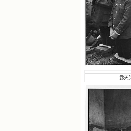
重温这些我喜欢的书籍，一遍又一遍
地回味书中那些难忘的情景，我和他
们谈心，告诉他们我愿意效法他们，
心里多么渴望能像他们那样爱主。
我因此而认识了许许多多圣人，
这些圣人中有许多也曾是罪人，使我
也能向他们敞开心门。我一会儿求这
个圣人为我转祷，一会儿求那个圣人
为我祈求圣宠，这些圣人使我的生活
变得丰富多彩。我想，既然他们真心
爱天主，那么他们也会真心爱我。现
在他们和天主如此接近，当世人向他
们祈求时，他们也会想方设法将我的
祈祷告诉天主的。就这样，他们和我
露天弥
共享生活的体验，不断地把上天仁爱
的芬芳散播给我，他们的友谊使我的
欢乐加倍，痛苦减半；他们已走过死
阴的幽谷，从他们身上我学习到了明
辨、通达、智慧、勇敢、诚实、快
乐、圣洁等等美德。他们的言行是滋
润我心田的美酒。 这些书使我专
注于天上的事理，我的很多不良嗜好
因此不知不觉地放弃了。我的信德一
天一天长大，我知道我的一言一行都