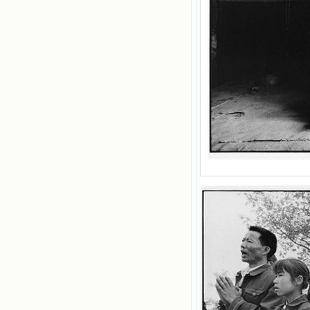
慢地培养我的心灵，当我看到这些圣
德芬芳的圣人再看看满身污秽的我，
我失望过，沮丧过，哭泣过，和主呕
气过，甚至埋怨天主不用祂的全能让
我立刻成圣。但是主让我明白，灵命
的成长需要时间，成长是渐进的，农
民等待稻谷的长成需要整个季节，才
能品尝丰收的喜悦，我也要有谦卑受
教的态度才能接受主的话语，要让这
些圣言成为血肉（果实），是需要时
间的。 从网上我读到许多有益心
灵的书。当我首次读到盖恩夫人的传
记时，清泪沾腮，她的经历强烈地震
撼着我的心，我接受到了一个很大的
恩宠，使我认识了十字架是生命的真
正之路。读圣女小德兰的传记时，我
又有别一种感受，我看到了一个与我
眼所见的完全不同的世界，那里没有
争吵，没有仇恨，没有岐视，那是主
自己在人的心里建造的爱的天堂。还
有圣女大德兰的自传，在这位圣女的
感召下，我初领了圣体，从圣体中获
得无量恩宠。这些书引我向往那超性
的境界，向往那浑然忘我的境界，从
此无益的书一概不看了。我一遍遍地