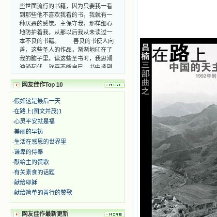
到那些他不喜欢我看的书，我就有一
种厌恶的感觉。主保守我，那样细心
地防护着我，从那以后我从未读过一
本不良的书籍。 善良的书使人向
善，这些圣人的作品，渐渐地印在了
我的脑子里。读这些圣书时，我思潮
汹涌起伏，欣喜不能自已。书中谈到
这些圣人们如何在与主的交往中得到
灵命的更新，德行的馨香如何上达天
庭。啊，在这世上曾住过那么多热心
网友佳作Top 10
的圣人，为了传播福音，他们告别亲
人，舍下了他们手中的一切，轻快地
·
假如这是最后一天
踏上了异国他乡，到没有人知道真神
·
在路上(图文并茂)1
的世界里去。啊，若不是主的引领，
·
心灵平安就是福
我可能到死还不认识他们呢！ 我
·
美丽的早祷
的心灵从主给我的这些圣人的言行中
·
生活在感恩的世界里
选取了最美的色彩；当他们的一生在
·
谦卑的侍奉
我面前展开时，我是多么的惊奇、兴
奋啊！当我读到他们为主而受人逼
·
献给主的赞歌
迫、凌辱，为将福音广传而被人追杀
·
有关素食的话题
时，我为他们的在天之灵祈祷，我哭
·
献给耶稣
着，为自已的同胞带给他们的苦难而
·
献给简单的善行的赞歌
哀号。我一遍遍地重读那一行行被我
的斑斑泪痕弄得模糊不清的字句，那
些被主的爱火所燃烧而离开家乡来到
网友佳作最新更新