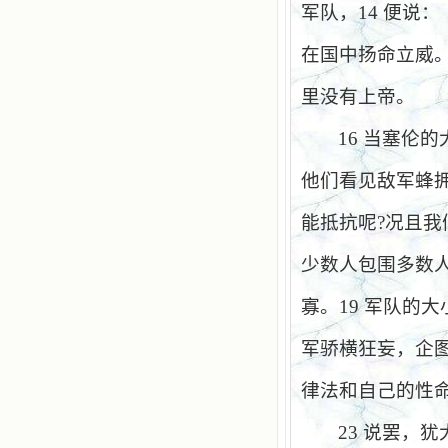
军队，
14
便说：
在国中扬命立威
里没有上帝。
16
当塞伦的
他们看见敌军蜂
能抵抗呢
?
况且我
少数人包围多数
寡。
19
军队的大
军骄横狂妄，企
律法和自己的性
23
说罢，犹