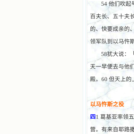
54
他们吹起
百夫长、五十夫
的、快要成亲的
领军队到以马忤
58
犹大说：
天一早便去与他
殿。
60
但天上的
以马忤斯之役
四
1
葛基亚率领
营。有来自耶路