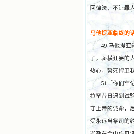
回律法，不让罪
马他提亚临终的
49
马他提亚
子，骄横狂妄的
热心，誓死捍卫
51
「你们牢
拉罕昔日遇到试
守上帝的诚命，
受永远当祭司的
迦勒在会中作见