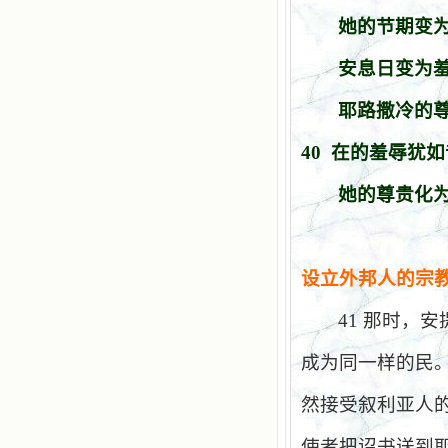
她的节期变
安息日变为
耶路撒冷的
40
在的羞辱犹如
她的尊贵化
设立外邦人的宗
41
那时，安
成为同一样的民
然接受叙利亚人
使者把诏书送到