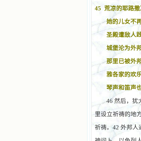
45
荒凉的耶路撒
她的儿女不
圣殿遭敌人
城堡沦为外
那里已被外
雅各家的欢
琴声和笛声
46
然后，犹
里设立祈祷的地
祈祷。
42
外邦人
神问卜，以色列