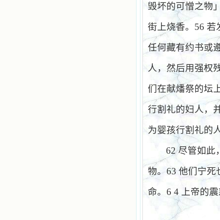
毁坏的可憎之物
街上烧香。
56
若
任何藏有约书或
人，然后用强权
们在献燔祭的坛
行割礼的妇人，
为婴孩行割礼的
62
尽管如此
物。
63
他们宁死
命。
6 4
上帝的震