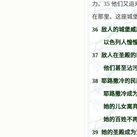
力。
35
他们又运
在那里。这座城
36
敌人的城堡威
以色列人惶
37
敌人在圣殿的
他们甚至沾
38
耶路撒冷的民
耶路撒冷成
她的儿女离
她的百姓不
39
她的圣殿成为