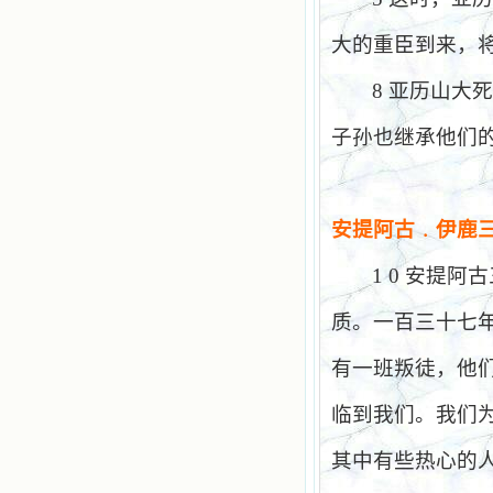
大的重臣到来，
8
亚历山大
子孙也继承他们
安提阿古
﹒
伊鹿
1 0
安提阿古
质。一百三十七
有一班叛徒，他
临到我们。我们
其中有些热心的