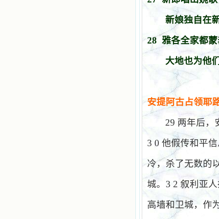
新娘独自在
28
雅各全家都蒙
大地也为他
安提阿古占领耶
29
两年后，
3 0
他假传和平信
冷，杀了无数的
城。
3 2
叙利亚人
高墙和卫城，作