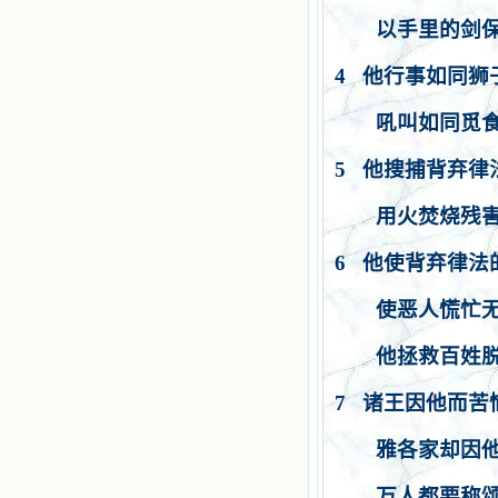
以手里的剑
4
他行事如同狮
吼叫如同觅
5
他搜捕背弃律
用火焚烧残
6
他使背弃律法
使恶人慌忙
他拯救百姓
7
诸王因他而苦
雅各家却因
万人都要称