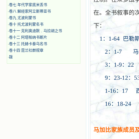
·
卷七 年代学家底米丢书
·
卷八 解经家阿立斯蒂亚书
在。全书叙事的
·
卷九 尤波利蒙书
·
卷十 托尤波利蒙名书
下：
·
卷十一 克利奥迪默﹒马拉胡之书
·
卷十二 阿塔帕纳书断片
1
：
1-64
巴勒
·
卷十三 托赫卡泰乌名书
·
卷十四 昆兰社群规章
2
：
1-7
马
·
跋
3
：
1-9
：
22
9
：
23-12
：
5
1-16
：
17
16
：
18-24
马加比家族成员