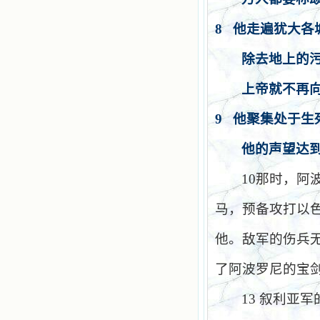
8
他走遍犹大各
除去地上的
上帝就不再
9
他聚集处于生
他的声望达
10
那时，阿
马，预备攻打以
他。敌军的伤兵
了阿波罗尼的宝
13
叙利亚军