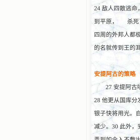
24
敌人四散逃命
到平原，
杀死
四周的外邦人都
的名就传到王的
安提阿古的策略
27
安提阿古
28
他更从国库分
银子快将用光。
减少。
30
此外，
弄到如今入不敷