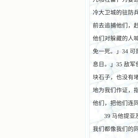
冷大卫城的驻防
前去追捕他们，
他们对躲藏的人
免一死。」
34
可
息日。」
35
敌军
块石子，也没有
地为我们作证，
他们，把他们连
39
马他提亚
我们都像我们的