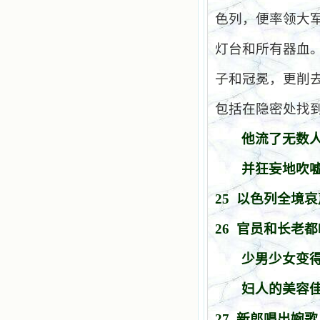
色列，便率领大
灯台和所有器血
子和冠冕，更削
包括在隐密处找
他流了无数
并狂妄地吹
25
以色列全境哀
26
官员和长老都
少男少女变
妇人的美容
27
新郎唱出婉歌