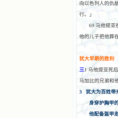
向以色列人的仇
行。」
69
马他提亚
他的儿子把他葬
犹大早期的胜利
三
1
马他提亚死
马加比的兄弟和
3
犹大为百姓带
身穿护胸甲
他配备盔甲