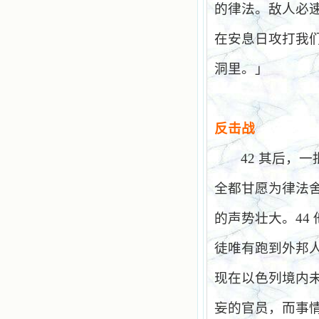
的律法。敌人必
在安息日攻打我
洞里。」
反击战
42
其后，一
全都甘愿为律法
的声势壮大。
44
徒唯有跑到外邦
现在以色列境内
妄的官员，而事