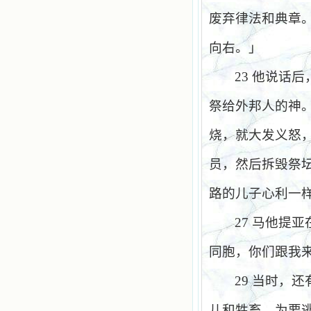
废弃律法和典章
向右。」
23
他说话后
祭给外邦人的神
烧，就大发义怒
员，然后拆毁祭
路的儿子心利一
27
马他提亚
同胞，你们跟我
29
当时，还
儿和牲畜，为要