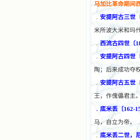
马加比革命期间
﹒
安提阿古三世
米所波大米和玛
﹒
西流古四世〔
1
﹒
安提阿古四世
陶；后来成功夺
﹒
安提阿古五世
王，作傀儡君主
﹒
底米丢〔
162-1
马，自立为帝。
﹒
底米丢二世，