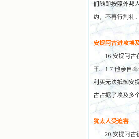
们随即按照外邦
约，不再行割礼
安提阿古进攻埃
16
安提阿古
王。
1 7
他亲自率
利买无法抵御安
古占据了埃及多
犹太人受迫害
20
安提阿古