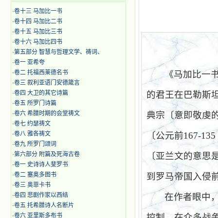
·
卷十三 马加比一书
·
卷十四 马加比二书
·
卷十五 马加比三书
·
卷十六 马加比四书
·
第五部分 智慧与哲理文学、祷词、
·
卷一 亚希夸
·
卷二 托福西莱德名书
《马加比一
·
卷三 叙利亚语门安德箴言
·
卷四 大卫的其它诗篇
的
君王在巴勒斯
·
卷五 所罗门诗篇
·
卷六 希腊时期的会堂祷文
典宗〔意即敬虔
·
卷七 约瑟祷文
·
卷八 雅各祷文
〔公元前
167-135
·
卷九 所罗门颂词
·
第六部分 附篇及死海古卷
〔亚兰文的意思
·
卷一 史诗诗人斐罗书
·
卷二 塞奥多图书
到罗马帝国入侵
·
卷三 奥菲卡书
·
卷四 悲剧作家以西结
在作者眼中
·
卷五 托希腊诗人名断片
·
卷六 亚里斯多布书
控制。在众多战