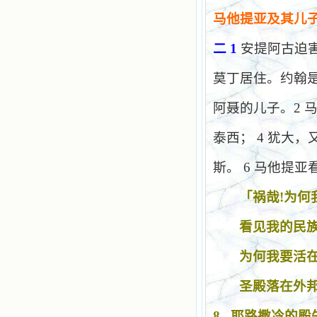
马他提亚及其儿
二
1
安提阿古迫
莫丁居住。约翰
阿聂的儿子。
2
泰西；
4
犹大，
斯。
6
马他提亚
「祸哉
!
为何
看见我的民
为何我要活
圣殿落在外
8
耶路撒冷的殿