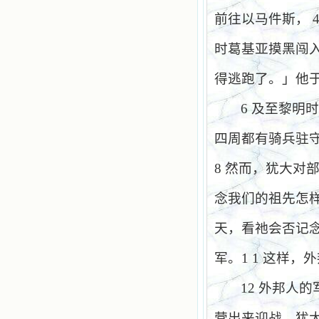
前往以马件斯，
时葛基亚摸黑闯
得逃跑了。」他
6
及至黎明
四周都有骑兵驻
8
然而，犹大对
念我们的祖先怎
天，看
祂
会否记
军。
1 1
这样，外
12
外邦人的
营出来迎战。犹