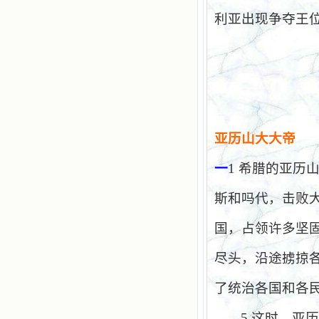
利亚出现争夺王
亚历山大大帝
一
1
希腊的亚历
斯和吗代，击败
国，占领许多坚
尽头，沿途掳掠
了统治各国和各
5
这时，亚