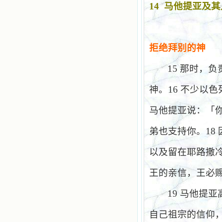
14
马他提亚及其
拒绝拜别的神
15
那时，负
神。
16
不少以色
马他提亚说：「
弟也支持你。
18
以及留在耶路撒
王的亲信，王必
19
马他提亚
自己祖宗的信仰