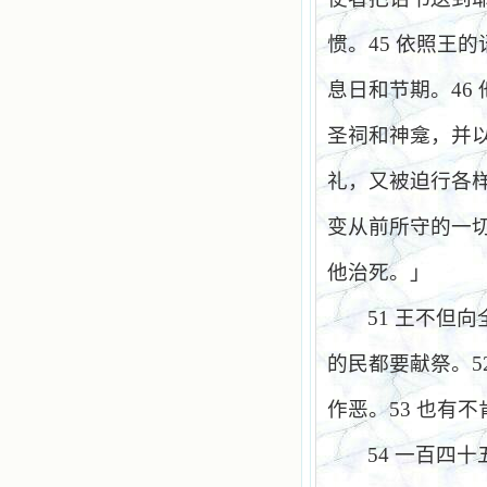
惯。
45
依照王的
息日和节期。
46
圣祠和神龛，并
礼，又被迫行各
变从前所守的一
他治死。」
51
王不但向
的民都要献祭。
5
作恶。
53
也有不
54
一百四十