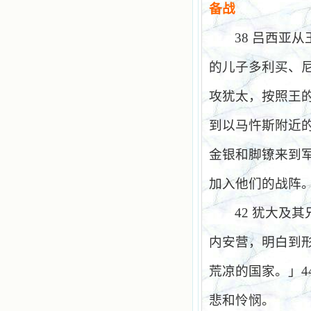
备战
38
吕西亚从
的儿子多利买、
攻犹太，按照王
到以马忤斯附近
金银和脚镣来到
加入他们的战阵
42
犹大及其
内安营，明白到
荒凉的国家。」
4
悲和怜悯。