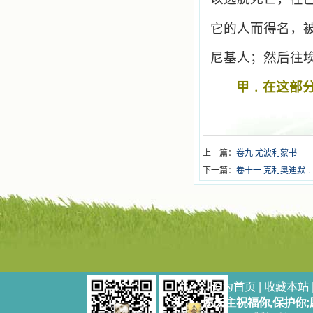
它的人而得名，
尼基人；然后往
甲﹒在这部
上一篇：
卷九 尤波利蒙书
下一篇：
卷十一 克利奥迪默
设为首页
|
收藏本站
愿天主祝福你,保护你