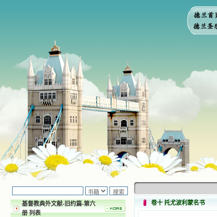
卷十 托尤波利蒙名书
基督教典外文献-旧约篇-第六
册 列表