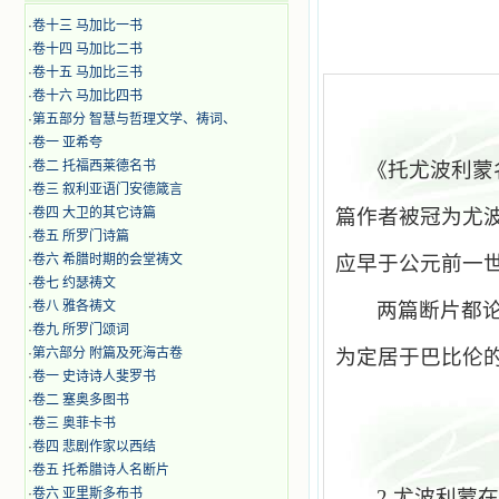
·
卷十三 马加比一书
·
卷十四 马加比二书
·
卷十五 马加比三书
·
卷十六 马加比四书
·
第五部分 智慧与哲理文学、祷词、
·
卷一 亚希夸
·
卷二 托福西莱德名书
《托尤波利蒙
·
卷三 叙利亚语门安德箴言
·
卷四 大卫的其它诗篇
篇作者被冠为尤
·
卷五 所罗门诗篇
·
卷六 希腊时期的会堂祷文
应早于公元前一
·
卷七 约瑟祷文
·
卷八 雅各祷文
两篇断片都
·
卷九 所罗门颂词
·
第六部分 附篇及死海古卷
为定居于巴比伦
·
卷一 史诗诗人斐罗书
·
卷二 塞奥多图书
·
卷三 奥菲卡书
·
卷四 悲剧作家以西结
·
卷五 托希腊诗人名断片
·
卷六 亚里斯多布书
2
尤波利蒙