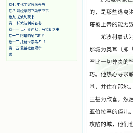
·
卷七 年代学家底米丢书
·
卷八 解经家阿立斯蒂亚书
的，是那些逃离
·
卷九 尤波利蒙书
·
卷十 托尤波利蒙名书
塔被上帝的能力
·
卷十一 克利奥迪默﹒马拉胡之书
·
卷十二 阿塔帕纳书断片
尤波利蒙认
·
卷十三 托赫卡泰乌名书
·
卷十四 昆兰社群规章
那城为奥耳〔即
·
跋
罕比一切尊贵的
巧。他热心寻求
基，并住在那地
王甚为欣喜。然
亚伯拉罕的侄儿
攻陷的城，他们