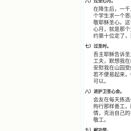
六）过圣心月。
在降生后，一千
个学生求一个恩
敬耶稣圣心。这
心月，就是那个
约第十位定了，
七）过圣时。
吾主耶稣告诉圣
工夫，默想我在
安慰我在山园受
若不便易起来，
可以。
八）进护卫圣心会。
会友在每天拣选
拘行那样善工，
情，克治自己的
敬工。
九）献功劳。