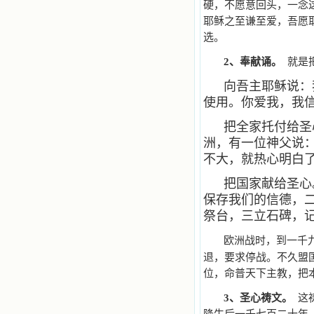
硬，不愿意回头，一念
耶稣之至谦至爱，吾愿
选。
2
、奉献诵。
就是把
向吾主耶稣说：
使用。你爱我，我
把全家托付给圣
洲，有一位神父说
不大，就热心明白
把国家献给圣心
保存我们的信德，
祭台，三立石碑，
欧洲战时，到一千
退，要求停战。不久盟
位，命普天下主教，把
3
、圣心祷文。
这祷