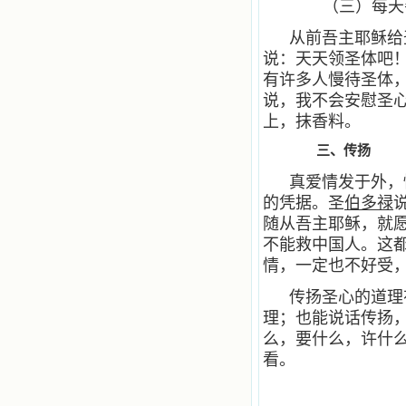
（三）每天
从前吾主耶稣给
说：天天领圣体吧
有许多人慢待圣体
说，我不会安慰圣
上，抹香料。
三、传扬
真爱情发于外，
的凭据。圣
伯多禄
随从吾主耶稣，就
不能救中国人。这
情，一定也不好受
传扬圣心的道理
理；也能说话传扬
么，要什么，许什
看。