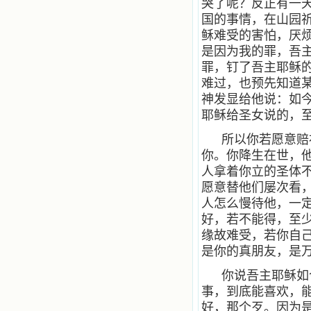
哭了呢？反正有一
国的事情，在山园
稣难受的害怕，厌
是因为我的罪，吾
罪，钉了吾主耶稣
难过，也预先知道
神发显给他说：如
耶稣给圣女说的，
所以你若愿意赔
你。你降生在世，
人拿着你立的圣体
愿意替他们屡次看
人怎么慢待他，一
好，若不能得，至
缘故难受，若你自
是你的真朋友，是
你说吾主耶稣如
事，到底能喜欢，
好，那个歹。因为