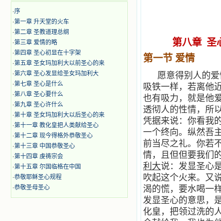
·
序
·
第一章 升天堂的火车
·
第二章 圣教道理总纲
第八章 圣
·
第三章 爱情的略
·
第四章 圣心初显在十字架
第一节 爱情
·
第五章 圣女玛加利大以前圣心的来
·
第六章 圣心发显给圣女玛加利大
愿意得别人的爱
·
第七章 圣心是什么
吸铁一样，若离他
·
第八章 圣心要什么
也有吸力，就是他
·
第九章 圣心许什么
透彻人的性情，所
·
第十章 圣女玛加利大以后圣心的来
凭据来说：你看我
·
第十一章 教化皇把人类献给圣心
一个终向。纵然吾
·
第十二章 现今得格外恭敬圣心
前当尽之礼。你若
·
第十三章 中国恭敬圣心
情，且但但要我们
·
第十四章 虔祷宗会
利大
说：发显圣心
·
第十五章 尔国临格在中国
吹起这个火来。又
·
恭敬耶稣圣心规程
·
恭敬圣母圣心
渴的慌，要水喝一
发显圣心的意思，
化皇，把领过洗的