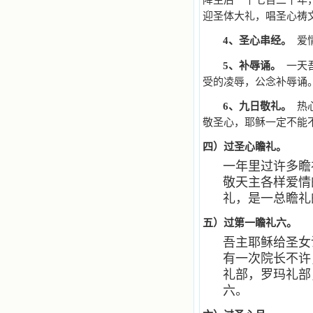
降生后一千七百二十年
迎圣体大礼，唱圣心祷
4
、圣心串经。
爱情
5
、补辱诵。
一天
受的凌辱，公念补辱诵
6
、九日敬礼。
热心
敬圣心，耶稣一定不能
四）过圣心瞻礼。
一年里过许多瞻
敬天主各样爱情
礼，是一总瞻礼
五）过第一瞻礼六。
吾主耶稣给圣女
有一次院长不许
礼部，罗玛礼部
六。