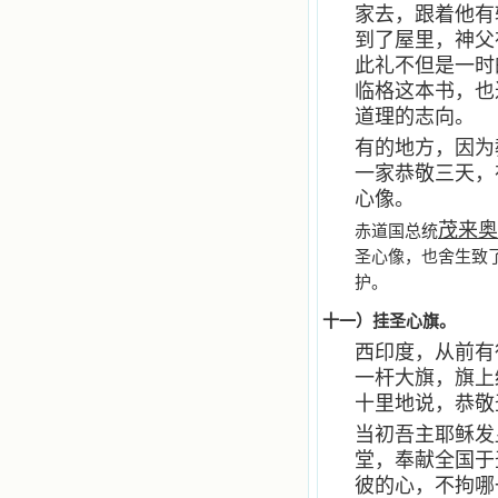
家去，跟着他有
到了屋里，神父
此礼不但是一时
临格这本书，也
道理的志向。
有的地方，因为
一家恭敬三天，
心像。
茂来奥
赤道国总统
圣心像，也舍生致
护。
十一）挂圣心旗。
西印度，从前有
一杆大旗，旗上
十里地说，恭敬
当初吾主耶稣发
堂，奉献全国于
彼的心，不拘哪