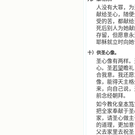
人没有大罪，为
献给圣心，随便
受的苦，都献给
死后别人为她献
存留，但愿意永
耶稣就立时向她
十）供圣心像。
圣心像有两样。
心。圣
若望
瞻礼
合我意。我还愿
像，能得天主格
来，向自己说，
前念经朝拜。
如今教化皇
本笃
把全家奉献于圣
家，请圣心做主
的道理，更加意
父去家里去祝圣