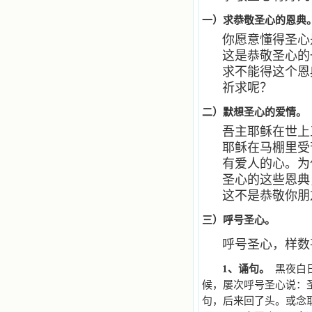
一）求恭敬圣心的恩典
你愿意懂得圣心
这是恭敬圣心的
求不能得这个恩
祈求呢？
二）默想圣心的爱情。
吾主耶稣在世上
耶稣在马棚里受
有爱人的心。为
圣心的这些恩典
这不是恭敬你朋
三）呼号圣心。
呼号圣心，样数
1
、诵句。
黑夜白日
候，屡次呼号圣心说：
句，后来回了头。或念