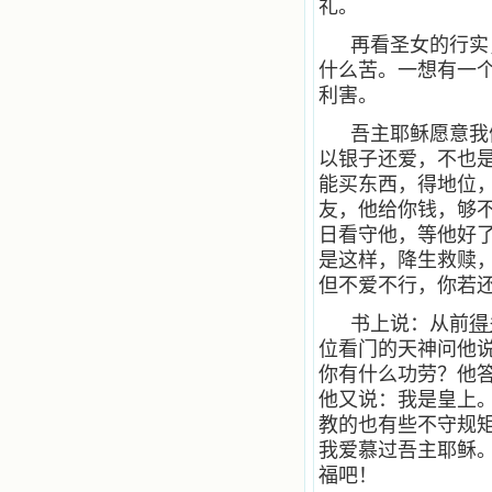
礼。
再看圣女的行实
什么苦。一想有一
利害。
吾主耶稣愿意我
以银子还爱，不也
能买东西，得地位
友，他给你钱，够
日看守他，等他好
是这样，降生救赎
但不爱不行，你若
书上说：从前
得
位看门的天神问他
你有什么功劳？他
他又说：我是皇上
教的也有些不守规
我爱慕过吾主耶稣
福吧！