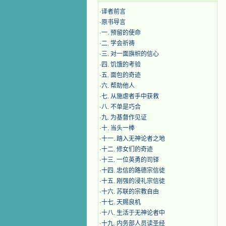
·
译者前言
·
原书导言
·
一. 预留的使命
·
二. 学会祈祷
·
三. 对一面旗帜的信心
·
四. 饥饿的考验
·
五. 面包的奇迹
·
六. 帮助他人
·
七. 从施虐者手中获救
·
八. 不单是巧合
·
九. 为基督作见证
·
十. 当头一棒
·
十一. 踏入无神论者之地
·
十二. 修女们的奇迹
·
十三. 一位英勇的司铎
·
十四. 忠信的路德宗信徒
·
十五. 刚强的浸礼宗信徒
·
十六. 苏联的宗教自由
·
十七. 天赐良机
·
十八. 生活于无神论者中
·
十九. 内务部人员读圣经