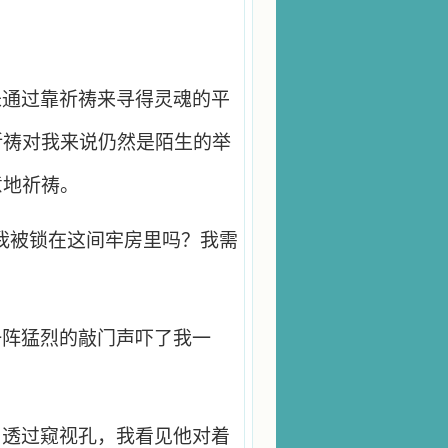
未通过靠祈祷来寻得灵魂的平
祈祷对我来说仍然是陌生的举
意地祈祷。
我被锁在这间牢房里吗？我需
一阵猛烈的敲门声吓了我一
，透过窥视孔，我看见他对着