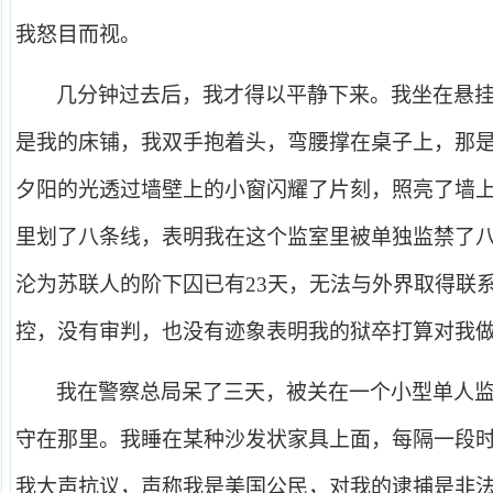
我怒目而视。
几分钟过去后，我才得以平静下来。我坐在悬挂
是我的床铺，我双手抱着头，弯腰撑在桌子上，那
夕阳的光透过墙壁上的小窗闪耀了片刻，照亮了墙
里划了八条线，表明我在这个监室里被单独监禁了八
沦为苏联人的阶下囚已有23天，无法与外界取得联
控，没有审判，也没有迹象表明我的狱卒打算对我
我在警察总局呆了三天，被关在一个小型单人
守在那里。我睡在某种沙发状家具上面，每隔一段
我大声抗议，声称我是美国公民，对我的逮捕是非