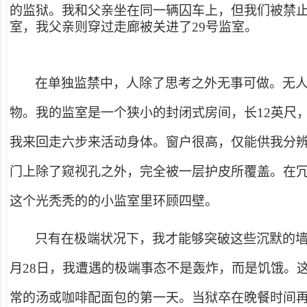
的监狱。我和父亲坐在同一辆囚车上，但我们被禁止
室，我父亲则穿过走廊被关进了29号监室。
在单独监禁中，人除了思考之外无事可做。无
物。我的监室是一个狭小的封闭式房间，长12英尺
我来回走六步来活动身体。窗户很高，仅能供我分
门上除了窥视孔之外，完全被一层护皮所覆盖。在
这个光秃秃的的小监室里环顾四壁。
只有在极端状况下，我才能够突破这些沉默的墙壁
月28日，我遭遇的极端事态不是轰炸，而是饥饿。
常的汤或咖啡配面包的第一天。当狱卒在晚餐时间