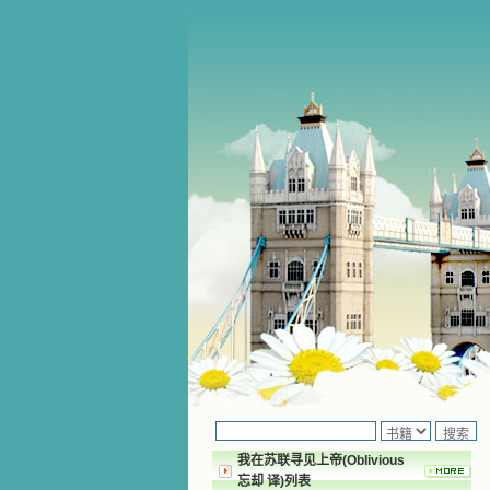
我在苏联寻见上帝(Oblivious
忘却 译)列表