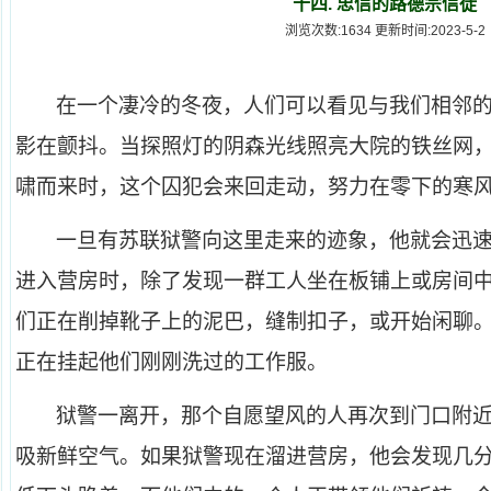
十四. 忠信的路德宗信徒
浏览次数:1634 更新时间:2023-5-2
在一个凄冷的冬夜，人们可以看见与我们相邻
影在颤抖。当探照灯的阴森光线照亮大院的铁丝网
啸而来时，这个囚犯会来回走动，努力在零下的寒
一旦有苏联狱警向这里走来的迹象，他就会迅
进入营房时，除了发现一群工人坐在板铺上或房间
们正在削掉靴子上的泥巴，缝制扣子，或开始闲聊
正在挂起他们刚刚洗过的工作服。
狱警一离开，那个自愿望风的人再次到门口附
吸新鲜空气。如果狱警现在溜进营房，他会发现几