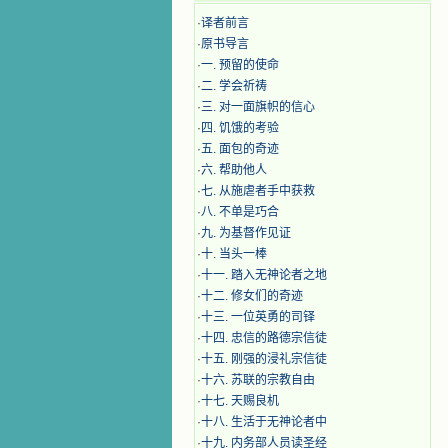
·
译者前言
·
原书导言
·
一. 预留的使命
·
二. 学会祈祷
·
三. 对一面旗帜的信心
·
四. 饥饿的考验
·
五. 面包的奇迹
·
六. 帮助他人
·
七. 从施虐者手中获救
·
八. 不单是巧合
·
九. 为基督作见证
·
十. 当头一棒
·
十一. 踏入无神论者之地
·
十二. 修女们的奇迹
·
十三. 一位英勇的司铎
·
十四. 忠信的路德宗信徒
·
十五. 刚强的浸礼宗信徒
·
十六. 苏联的宗教自由
·
十七. 天赐良机
·
十八. 生活于无神论者中
·
十九. 内务部人员读圣经