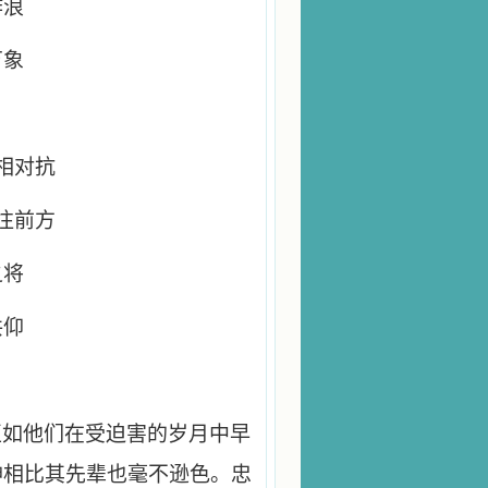
作浪
万象
相对抗
往前方
之将
共仰
正如他们在受迫害的岁月中早
神相比其先辈也毫不逊色。忠