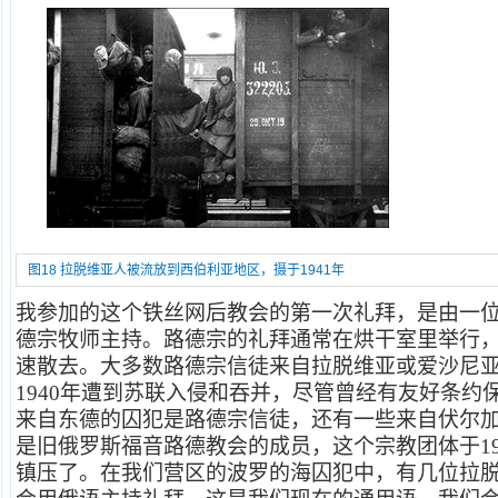
图18 拉脱维亚人被流放到西伯利亚地区，摄于1941年
我参加的这个铁丝网后教会的第一次礼拜，是由一
德宗牧师主持。路德宗的礼拜通常在烘干室里举行
速散去。大多数路德宗信徒来自拉脱维亚或爱沙尼
1940年遭到苏联入侵和吞并，尽管曾经有友好条约
来自东德的囚犯是路德宗信徒，还有一些来自伏尔
是旧俄罗斯福音路德教会的成员，这个宗教团体于19
镇压了。在我们营区的波罗的海囚犯中，有几位拉