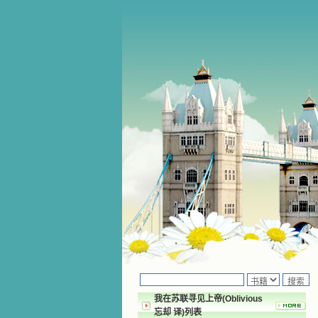
我在苏联寻见上帝(Oblivious
忘却 译)列表