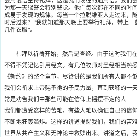
会用俄语主持礼拜，这是我们现在的通用语。我们
为那一天狱警会特别警觉。他们每次都在不同的时
成易于发现的规律。每当一个拉脱维亚人走过来，随
时后过来？”我就知道那天晚上要举行礼拜，带上一
几件衣服”。
礼拜以祈祷开始，然后是查经。由于这时我们
不得不凭记忆引用经文。有几位牧师对圣经相当熟
《新约》的整个章节，尽管讲的是我们所有人都不
我们会祈求上帝赐予祂的子民力量，直到获释的一
常是劝告我们中那些可能在信仰上摇摆不定的人—
我们都遭受这样的苦难，有些人难以确证自己的信
不断地狂轰滥炸。这样的讲道提醒我们，我们的苦
世界从共产主义和无神论中救赎出来。讲道之后，