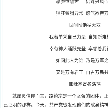
恶魔盘踞世上 仍谋兴风
猖狂狡猾异常 怒气欲吞
世间惟他猛无双
我若单凭自己力量 自知断难
幸有神人踊跃先登 率领着我
如问此人为谁 乃是万军
又是万有君王 自古万民
耶稣基督名浩荡
就属灵信仰而言，路德宗是一个坚强的团体，
已证明的那样。今天，共产党徒发现他们的献身精