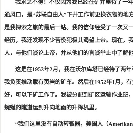
我求之不得！不仅因为我已经在矿井里待了一
通风口，是
“
苏联自由人
”
下井工作前更换衣物的地
是我探索之旅的最后一站。我的信仰经受了一次又
经历，我还发现不少苦役犯极其渴望上帝。现在，
人，与他们谈论上帝，并从他们的言谈举止中了解
这是在
1953
年
2
月，我在沃尔库塔已经待了两年
我负责推动载有页岩的矿车。然后在
1952
年
1
月，有
好，可以下矿工作了。我被分配到矿区运输作业班
蜿蜒的隧道运到升向地面的升降机里。
“
我们这里没有自动转辙器，美国人（
Amerikan