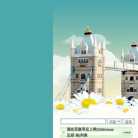
我在苏联寻见上帝(Oblivious
忘却 译)列表