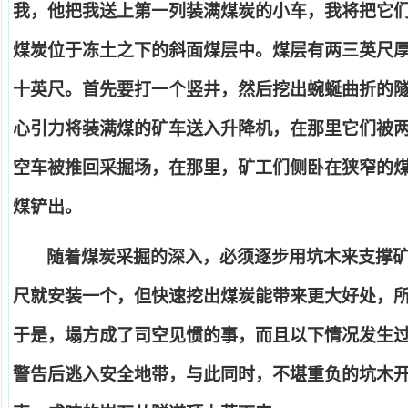
我，他把我送上第一列装满煤炭的小车，我将把它
煤炭位于冻土之下的斜面煤层中。煤层有两三英尺
十英尺。首先要打一个竖井，然后挖出蜿蜒曲折的
心引力将装满煤的矿车送入升降机，在那里它们被
空车被推回采掘场，在那里，矿工们侧卧在狭窄的
煤铲出。
随着煤炭采掘的深入，必须逐步用坑木来支撑
尺就安装一个，但快速挖出煤炭能带来更大好处，
于是，塌方成了司空见惯的事，而且以下情况发生
警告后逃入安全地带，与此同时，不堪重负的坑木