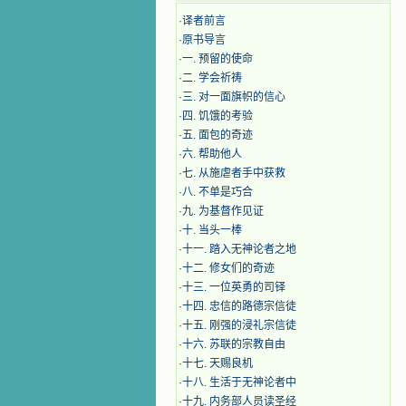
·
译者前言
·
原书导言
·
一. 预留的使命
·
二. 学会祈祷
·
三. 对一面旗帜的信心
·
四. 饥饿的考验
·
五. 面包的奇迹
·
六. 帮助他人
·
七. 从施虐者手中获救
·
八. 不单是巧合
·
九. 为基督作见证
·
十. 当头一棒
·
十一. 踏入无神论者之地
·
十二. 修女们的奇迹
·
十三. 一位英勇的司铎
·
十四. 忠信的路德宗信徒
·
十五. 刚强的浸礼宗信徒
·
十六. 苏联的宗教自由
·
十七. 天赐良机
·
十八. 生活于无神论者中
·
十九. 内务部人员读圣经