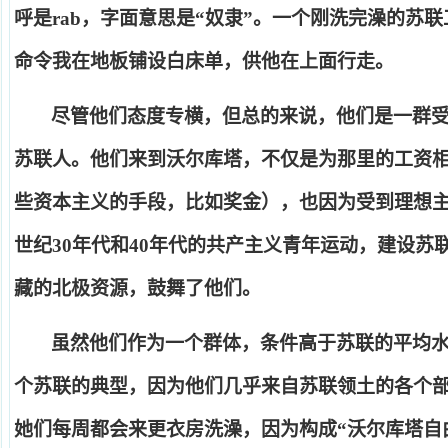
呼是
rab
，字面意思是
“
奴隶
”
。一个刚洗完澡的苏联
命令我在地板铺设白床单，供他在上面行走。
尽管他们态度专横，但总的来说，他们是一群
苏联人。他们来到沃尔库塔，不仅是为那里的工资
些资本主义的手段，比如奖金），也因为受到理想
世纪
30
年代和
40
年代的共产主义青年运动，建设苏
藏的北极资源，鼓舞了他们。
虽然他们作为一个群体，条件高于苏联的平均
个苏联的典型，因为他们几乎来自苏联领土的各个
她们每周都会来更衣房洗澡，因为构成
“
沃尔库塔自