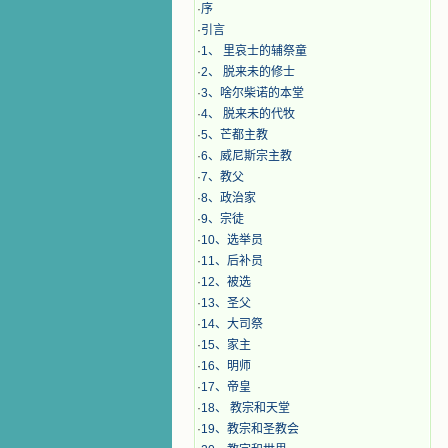
·
序
·
引言
·
1、 里哀士的辅祭童
·
2、 脱来未的修士
·
3、啥尔柴诺的本堂
·
4、 脱来未的代牧
·
5、芒都主教
·
6、威尼斯宗主教
·
7、教父
·
8、政治家
·
9、宗徒
·
10、选举员
·
11、后补员
·
12、被选
·
13、圣父
·
14、大司祭
·
15、家主
·
16、明师
·
17、帝皇
·
18、 教宗和天堂
·
19、教宗和圣教会