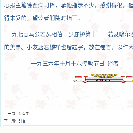
心报主笔徐西满司铎，承他指示不少，感谢得很。
得未妥的，望读者们随时指正。
九七叟马公若瑟相伯，少庇护第十——若瑟啥尔
的美事。小友唐君麟祥也赠题字，放在卷首，以作大
一九三六年十月十八传教节日 译者
上一篇：没有了
下一篇：
引言