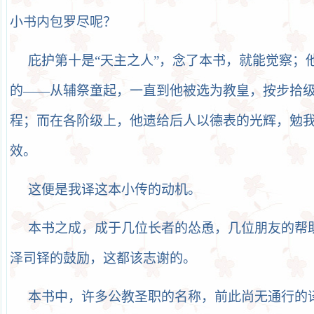
小书内包罗尽呢？
庇护第十是“天主之人”，念了本书，就能觉察；
的——从辅祭童起，一直到他被选为教皇，按步拾
程；而在各阶级上，他遗给后人以德表的光辉，勉
效。
这便是我译这本小传的动机。
本书之成，成于几位长者的怂恿，几位朋友的帮
泽司铎的鼓励，这都该志谢的。
本书中，许多公教圣职的名称，前此尚无通行的