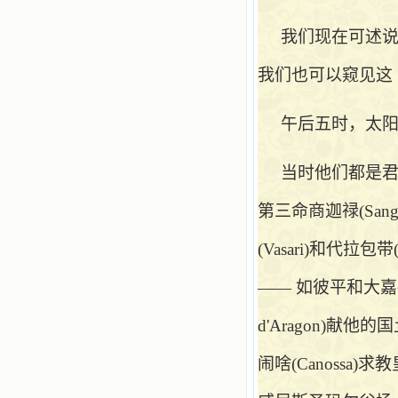
我们现在可述
我们也可以窥见这
午后五时，太
当时他们都是
第三命商迦禄(Sa
(Vasari)和代拉
—— 如彼平和大嘉禄(P
d'Aragon)献
闹啥(Canossa)求