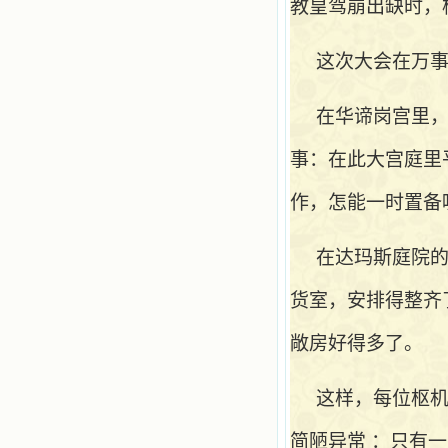
教皇驾崩出缺时，
这次大会在万
在华谛岗宫里
事：在此大宫庭里
作，怎能一时置备
在达玛斯庭院
货室，安排得整齐
敞房好得多了。
这样，每位枢
简陋异常
：只有一