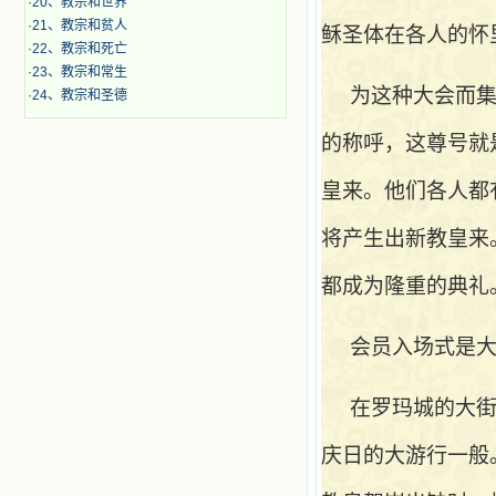
·
20、教宗和世界
·
21、教宗和贫人
稣圣体在各人的怀
·
22、教宗和死亡
·
23、教宗和常生
为这种大会而
·
24、教宗和圣德
的称呼，这尊号就
皇来。他们各人都
将产生出新教皇来
都成为隆重的典礼
会员入场式是
在罗玛城的大
庆日的大游行一般