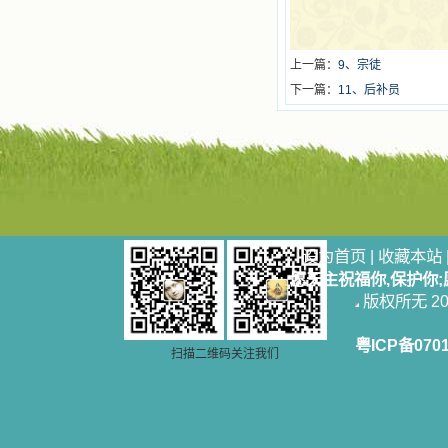
上一篇：
9、宗徒
下一篇：
11、后补员
设为首页
|
收藏本站
愿天主祝福你,保护你
版权所无 2006
粤ICP备070
扫描二维码关注我们