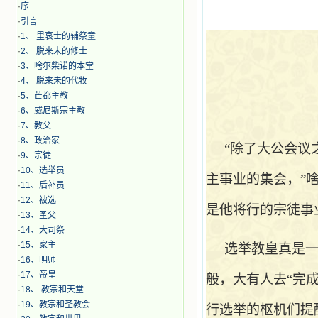
·
序
·
引言
·
1、 里哀士的辅祭童
·
2、 脱来未的修士
·
3、啥尔柴诺的本堂
·
4、 脱来未的代牧
·
5、芒都主教
·
6、威尼斯宗主教
·
7、教父
·
8、政治家
“除了大公会议之
·
9、宗徒
·
10、选举员
主事业的集会，”
·
11、后补员
·
12、被选
是他将行的宗徒事
·
13、圣父
·
14、大司祭
·
15、家主
选举教皇真是
·
16、明师
·
17、帝皇
般，大有人去“完
·
18、 教宗和天堂
·
19、教宗和圣教会
行选举的枢机们提