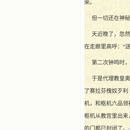
荣。
但一切还在神
天近晚了，忽
在走廊里高呼：
“送
第二次钟鸣时
于是代理教皇
了赛拉芬槐奴歹利（Card
机，和枢机六品领袖类
枢机从教宫里出来，
的门都已封闭了。