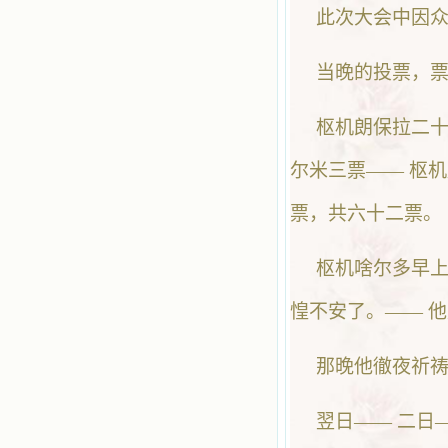
此次大会中因众枢
当晚的投票，
枢机朗保拉二十
尔米三票—— 枢
票，共六十二票。
枢机啥尔多早
惶不安了。—— 
那晚他徹夜祈
翌日—— 二日