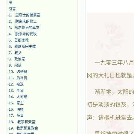
·
序
·
引言
·
1、 里哀士的辅祭童
·
2、 脱来未的修士
·
3、啥尔柴诺的本堂
·
4、 脱来未的代牧
·
5、芒都主教
·
6、威尼斯宗主教
·
7、教父
·
8、政治家
一九零三年八月
·
9、宗徒
·
10、选举员
冈的大礼日也就是
·
11、后补员
·
12、被选
·
13、圣父
渐渐地，太阳
·
14、大司祭
·
15、家主
初是淡淡的银灰，
·
16、明师
·
17、帝皇
声：请枢机进堂去
·
18、 教宗和天堂
·
19、教宗和圣教会