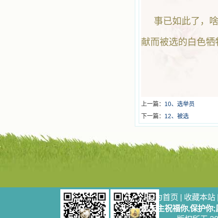
事已如此了，啥
献而被选的白色牺
上一篇：
10、选举员
下一篇：
12、被选
设为首页
|
收藏本站
愿天主祝福你,保护你