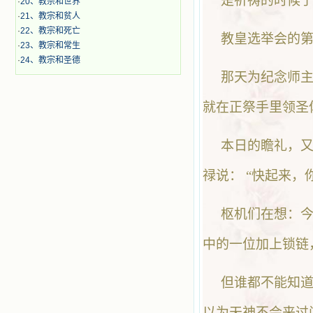
是祈祷的时候
·
20、教宗和世界
·
21、教宗和贫人
·
22、教宗和死亡
教皇选举会的
·
23、教宗和常生
·
24、教宗和圣德
那天为纪念师
就在正祭手里领圣
本日的瞻礼，
禄说： “快起来，
枢机们在想：
中的一位加上锁链
但谁都不能知
以为天神不会来过