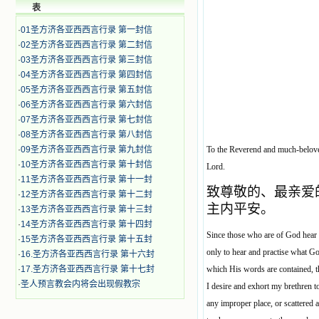
表
·
01圣方济各亚西西言行录 第一封信
·
02圣方济各亚西西言行录 第二封信
·
03圣方济各亚西西言行录 第三封信
·
04圣方济各亚西西言行录 第四封信
·
05圣方济各亚西西言行录 第五封信
·
06圣方济各亚西西言行录 第六封信
·
07圣方济各亚西西言行录 第七封信
·
08圣方济各亚西西言行录 第八封信
·
09圣方济各亚西西言行录 第九封信
To the Reverend and much-beloved
·
10圣方济各亚西西言行录 第十封信
Lord.
·
11圣方济各亚西西言行录 第十一封
致尊敬的、最亲爱
·
12圣方济各亚西西言行录 第十二封
主内平安。
·
13圣方济各亚西西言行录 第十三封
·
14圣方济各亚西西言行录 第十四封
Since those who are of God hear t
·
15圣方济各亚西西言行录 第十五封
only to hear and practise what G
·
16.圣方济各亚西西言行录 第十六封
·
17.圣方济各亚西西言行录 第十七封
which His words are contained, t
·
圣人预言教会内将会出现假教宗
I desire and exhort my brethren t
any improper place, or scattered a