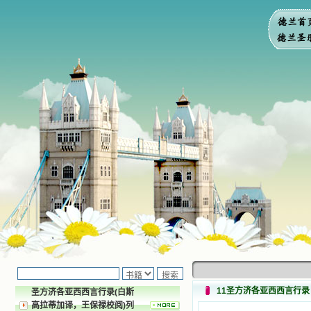
11圣方济各亚西西言行录
圣方济各亚西西言行录(白斯
高拉蒂加译，王保禄校阅)列