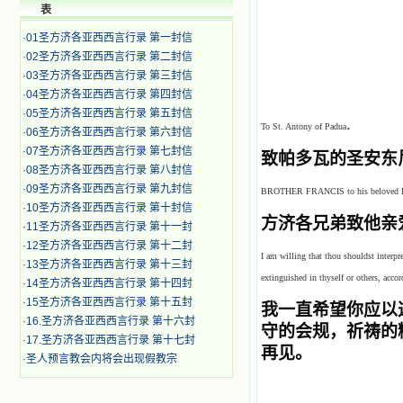
表
·
01圣方济各亚西西言行录 第一封信
·
02圣方济各亚西西言行录 第二封信
·
03圣方济各亚西西言行录 第三封信
·
04圣方济各亚西西言行录 第四封信
·
05圣方济各亚西西言行录 第五封信
.
To St. Antony of Padua
·
06圣方济各亚西西言行录 第六封信
·
07圣方济各亚西西言行录 第七封信
致帕多瓦的圣安东
·
08圣方济各亚西西言行录 第八封信
·
09圣方济各亚西西言行录 第九封信
BROTHER FRANCIS to his beloved Bro
·
10圣方济各亚西西言行录 第十封信
方济各兄弟致他亲
·
11圣方济各亚西西言行录 第十一封
·
12圣方济各亚西西言行录 第十二封
I am willing that thou shouldst interpre
·
13圣方济各亚西西言行录 第十三封
extinguished in thyself or others, acco
·
14圣方济各亚西西言行录 第十四封
·
15圣方济各亚西西言行录 第十五封
我一直希望你应以
·
16.圣方济各亚西西言行录 第十六封
守的会规，祈祷的
·
17.圣方济各亚西西言行录 第十七封
再见。
·
圣人预言教会内将会出现假教宗