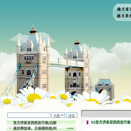
03圣方济各亚西西言行录
圣方济各亚西西言行录(白斯
高拉蒂加译，王保禄校阅)列