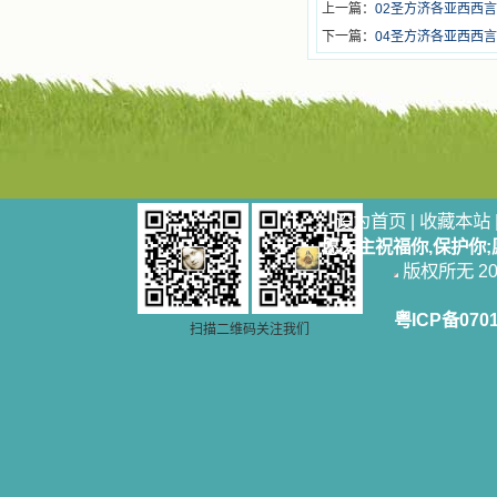
上一篇：
02圣方济各亚西西言
下一篇：
04圣方济各亚西西言
设为首页
|
收藏本站
愿天主祝福你,保护你
版权所无 2006
粤ICP备070
扫描二维码关注我们