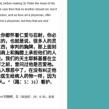
st, before making St. Peter the head of His
 care then that no brother should sin, but if
rdon; and as thou art a physician, offer
t a physician, but they that are sick.'
上你都怀着仁爱与忍耐，你必
重的，也就是说，很多人的灵
东西，审判的胸牌，那上面刻
们肩上和胸膛上承担他们的人
些。我们的天主耶稣基督在立
群之前，曾问过他是否爱祂。
陷入罪恶中了，在没有纠正他
像医生给病人药物一样，因为
。”（路：5：31）看护、
nt
”的胸牌，见（出谷纪：
28
：
6-30
，出谷