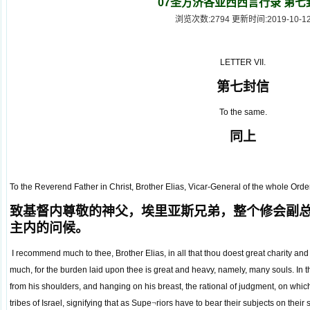
07圣方济各亚西西言行录 第七
浏览次数:2794 更新时间:2019-10-1
LETTER VII.
第七封信
To the same.
同上
To the Reverend Father in Christ, Brother Elias, Vicar-General of the whole Order,
致基督内尊敬的神父，埃里亚斯兄弟，整个修会副
主内的问候。
I recommend much to thee, Brother Elias, in all that thou doest great charity and
much, for the burden laid upon thee is great and heavy, namely, many souls. In 
from his shoulders, and hanging on his breast, the rational of judgment, on whi
tribes of Israel, signifying that as Supe
¬
riors have to bear their subjects on their