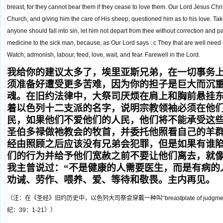
breast, for they cannot bear them if they cease to love them. Our Lord Jesus Chri
Church, and giving him the care of His sheep, questioned him as to his love. Take
anyone should fall into sin, let him not depart from thee without correction and pa
medicine to the sick man, because, as Our Lord says : c They that are well need no
Watch, admonish, labour, feed, love, wait, and fear. Farewell in the Lord.
我给你的建议太多了，埃里亚斯兄弟，在一切事务
须准备好遭受更多苦难，因为你的担子是巨大而沉
魂。在旧约法律中，大祭司厌烦在肩上和胸前悬挂
着以色列十二支派的名字，说明宗教领袖必须在他
民，如果他们不爱他们的人民，他们将不能承受这
圣伯多禄做祂教会的牧首，并委托他照看自己的羊
经由照顾之后应该没有兄弟会犯罪，但是如果有谁
们的行为并给予他们宽赦之前不要让他们离去，就
我主曾说过：“不是健康的人需要医生，而是有病的人
劝诫、劳作、喂养、爱、等待和敬畏。主内再见。
（注：在《圣经》旧约历史中，以色列大司祭会穿戴一种叫“
breastplate of judgme
纪：
39
：
1-21
））