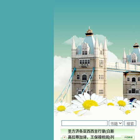
圣方济各亚西西言行录(白斯
高拉蒂加译，王保禄校阅)列