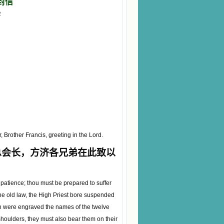
封信
2
 Brother Francis, greeting in the Lord.
总会长，方济各兄弟在此致以
 patience; thou must be prepared to suffer
the old law, the High Priest bore suspended
ch were engraved the names of the twelve
 shoulders, they must also bear them on their