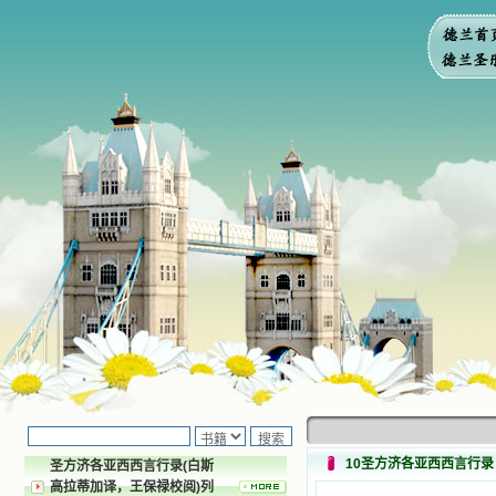
10圣方济各亚西西言行录
圣方济各亚西西言行录(白斯
高拉蒂加译，王保禄校阅)列