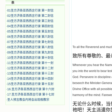
表
·
01圣方济各亚西西言行录 第一封信
·
02圣方济各亚西西言行录 第二封信
·
03圣方济各亚西西言行录 第三封信
·
04圣方济各亚西西言行录 第四封信
·
05圣方济各亚西西言行录 第五封信
·
06圣方济各亚西西言行录 第六封信
·
07圣方济各亚西西言行录 第七封信
To all the Reverend and much-
·
08圣方济各亚西西言行录 第八封信
·
09圣方济各亚西西言行录 第九封信
致所有尊敬的、最
·
10圣方济各亚西西言行录 第十封信
·
11圣方济各亚西西言行录 第十一封
Whenever you hear the Name 
·
12圣方济各亚西西言行录 第十二封
you into the world to bear te
·
13圣方济各亚西西言行录 第十三封
God. Persevere in discipline 
·
14圣方济各亚西西言行录 第十四封
beseech the Minister-General 
·
15圣方济各亚西西言行录 第十五封
Divine Office with all possib
·
16.圣方济各亚西西言行录 第十六封
·
17.圣方济各亚西西言行录 第十七封
harmony of the mind. Farewell
·
圣人预言教会内将会出现假教宗
无论什么时候，当
祂吧！天主派遣你