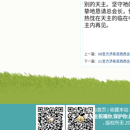
别的天主。坚守祂
挚地恳请总会长，
热忱在天主的临在
主内再见。
上一篇：
09圣方济各亚西西言
下一篇：
11圣方济各亚西西言
设为首页
|
收藏本站
愿天主祝福你,保护你
版权所无 2006