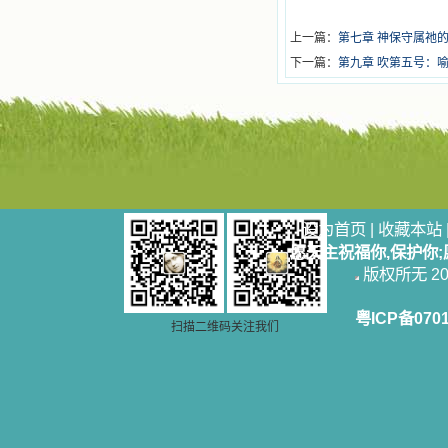
上一篇：
第七章 神保守属祂
下一篇：
第九章 吹第五号：
设为首页
|
收藏本站
愿天主祝福你,保护你
版权所无 2006
粤ICP备070
扫描二维码关注我们