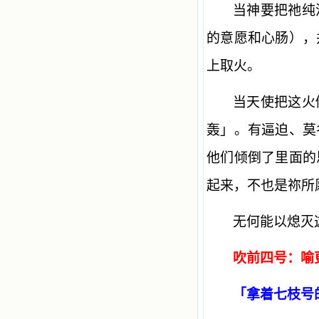
当神要把祂纯
的意愿和心肠），
上取火。
当天使把这火
轰」。有逼迫、莫
他们倾倒了里面的
起来，不也是祢所
无何能以熄灭
吹前四号：喻
「拿着七枝号