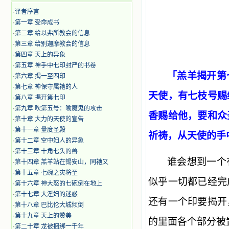
·
译者序言
·
第一章 受命成书
·
第二章 给以弗所教会的信息
·
第三章 给别迦摩教会的信息
·
第四章 天上的异象
·
第五章 神手中七印封严的书卷
「羔羊揭开第
·
第六章 揭一至四印
·
第七章 神保守属祂的人
天使，有七枝号赐
·
第八章 揭开第七印
·
第九章 吹第五号：喻魔鬼的攻击
香赐给他，要和众
·
第十章 大力的天使的宣告
·
第十一章 量度圣殿
祈祷，从天使的手
·
第十二章 空中妇人的异象
·
第十三章 十角七头的兽
谁会想到一个
·
第十四章 羔羊站在锡安山，同祂又
·
第十五章 七碗之灾将至
似乎一切都已经完
·
第十六章 神大怒的七碗倒在地上
·
第十七章 大淫妇的迷惑
还有一个印要揭开
·
第十八章 巴比伦大城倾倒
·
第十九章 天上的赞美
的里面各个部分被
·
第二十章 龙被捆绑一千年