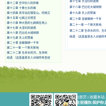
奋啊！当我读到他们为主而受人逼
·
第十七章 大淫妇的迷惑
·
第十二章 空中妇人的异象
迫、凌辱，为将福音广传而被人追杀
·
第十八章 巴比伦大城倾倒
·
第十三章 十角七头的兽
时，我为他们的在天之灵祈祷，我哭
·
第十四章 羔羊站在锡安山，同祂又
着，为自已的同胞带给他们的苦难而
·
第十九章 天上的赞美
哀号。我一遍遍地重读那一行行被我
·
第十五章 七碗之灾将至
·
第二十章 龙被捆绑一千年
的斑斑泪痕弄得模糊不清的字句，那
·
第十六章 神大怒的七碗倒在地上
·
第二十一章 一个新天新地
些被主的爱火所燃烧而离开家乡来到
·
第十七章 大淫妇的迷惑
中国的传教士，我多么爱你们啊！我
·
第二十二章 生命水的河，生
·
第十八章 巴比伦大城倾倒
心中流淌着多少感激的泪水。 他
·
结语 （这是盖恩夫人对她所
·
第十九章 天上的赞美
们受苦却觉得喜乐，因为他们爱主，
·
第二十章 龙被捆绑一千年
他们感到能为主受一点苦是多么喜乐
的事。他们受苦时仍在唱着感谢的
·
第二十一章 一个新天新地
歌，因他们无法不称颂主，因主使他
·
第二十二章 生命水的河，生命树
们的心灵洋溢了快乐；他们激发了我
·
结语 （这是盖恩夫人对她所有圣经
内心神圣的热情，在我的心灵深处燃
烧起一股无法扑灭的火焰，他们那强
有力的言行激励我向前。 我一面
读，一面想过着他们这样圣善的生
活，也立志不在这虚幻的尘世中寻求
安慰。我一读就是几个钟头，累了就
望着书上的圣像沉思默想。啊，当我
想到我有一天还要见到他们，亲耳聆
听他们的教诲，伴随在他们的身边，
设为首页
|
收藏本站
和他们一起赞颂吾主，想到那使我欣
愿天主祝福你,保护你
喜欢乐的甜蜜的相会，这世界对于我