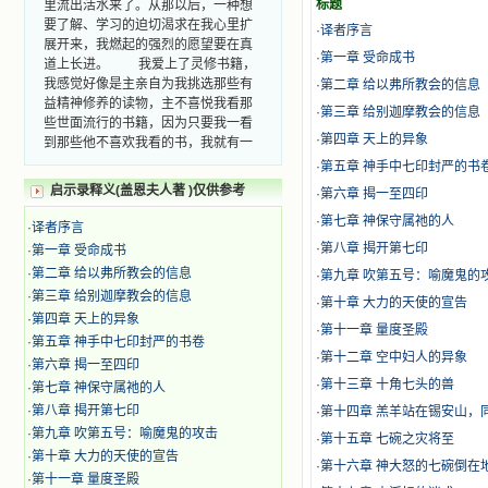
标题
要了解、学习的迫切渴求在我心里扩
·
译者序言
展开来，我燃起的强烈的愿望要在真
道上长进。 我爱上了灵修书籍，
·
第一章 受命成书
我感觉好像是主亲自为我挑选那些有
·
第二章 给以弗所教会的信息
益精神修养的读物，主不喜悦我看那
·
第三章 给别迦摩教会的信息
些世面流行的书籍，因为只要我一看
到那些他不喜欢我看的书，我就有一
·
第四章 天上的异象
种厌恶的感觉。主保守我，那样细心
·
第五章 神手中七印封严的书
地防护着我，从那以后我从未读过一
启示录释义(盖恩夫人著 )仅供参考
·
第六章 揭一至四印
本不良的书籍。 善良的书使人向
善，这些圣人的作品，渐渐地印在了
·
第七章 神保守属祂的人
·
译者序言
我的脑子里。读这些圣书时，我思潮
·
第八章 揭开第七印
·
第一章 受命成书
汹涌起伏，欣喜不能自已。书中谈到
·
第二章 给以弗所教会的信息
这些圣人们如何在与主的交往中得到
·
第九章 吹第五号：喻魔鬼的
灵命的更新，德行的馨香如何上达天
·
第三章 给别迦摩教会的信息
·
第十章 大力的天使的宣告
庭。啊，在这世上曾住过那么多热心
·
第四章 天上的异象
·
第十一章 量度圣殿
的圣人，为了传播福音，他们告别亲
·
第五章 神手中七印封严的书卷
人，舍下了他们手中的一切，轻快地
·
第十二章 空中妇人的异象
·
第六章 揭一至四印
踏上了异国他乡，到没有人知道真神
·
第十三章 十角七头的兽
·
第七章 神保守属祂的人
的世界里去。啊，若不是主的引领，
·
第八章 揭开第七印
我可能到死还不认识他们呢！ 我
·
第十四章 羔羊站在锡安山，
的心灵从主给我的这些圣人的言行中
·
第九章 吹第五号：喻魔鬼的攻击
·
第十五章 七碗之灾将至
选取了最美的色彩；当他们的一生在
·
第十章 大力的天使的宣告
·
第十六章 神大怒的七碗倒在
我面前展开时，我是多么的惊奇、兴
·
第十一章 量度圣殿