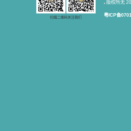
一点吸引力都没有了。 从这些书
版权所无 2006
籍里，我认识了许多爱主的人，他们
使我更亲近主，帮助我更深的认识
粤ICP备070
主，爱主。这些曾经生活在人间的圣
扫描二维码关注我们
人圣女，内心隐藏着来自天上光照的
各种宝藏，听他们对悦主的甜蜜喁
语，我也陶醉了。主藉着这些书籍慢
慢地培养我的心灵，当我看到这些圣
德芬芳的圣人再看看满身污秽的我，
我失望过，沮丧过，哭泣过，和主呕
气过，甚至埋怨天主不用祂的全能让
我立刻成圣。但是主让我明白，灵命
的成长需要时间，成长是渐进的，农
民等待稻谷的长成需要整个季节，才
能品尝丰收的喜悦，我也要有谦卑受
教的态度才能接受主的话语，要让这
些圣言成为血肉（果实），是需要时
间的。 从网上我读到许多有益心
灵的书。当我首次读到盖恩夫人的传
记时，清泪沾腮，她的经历强烈地震
撼着我的心，我接受到了一个很大的
恩宠，使我认识了十字架是生命的真
正之路。读圣女小德兰的传记时，我
又有别一种感受，我看到了一个与我
眼所见的完全不同的世界，那里没有