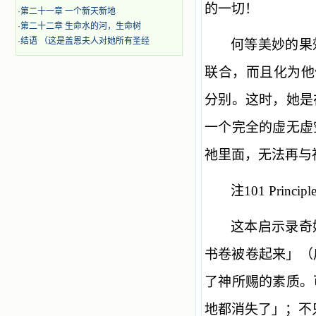
的一切！
·
第二十一章 一个新天新地
·
第二十二章 生命水的河，生命树
·
结语 （这是盖恩夫人对她所有圣经
何等美妙的果
联合，而且化为他
分别。这时，她是
一个完全的虚无虚
祂里面，无法再与
注101 Principl
这本启示录奇
书卷被卷起来」（
了神所赐的素质。
地都消失了」；不