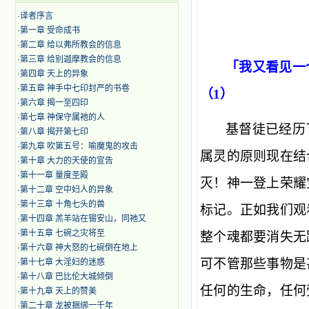
·
译者序言
·
第一章 受命成书
·
第二章 给以弗所教会的信息
·
第三章 给别迦摩教会的信息
「我又看见一
·
第四章 天上的异象
·
第五章 神手中七印封严的书卷
（1）
·
第六章 揭一至四印
·
第七章 神保守属祂的人
基督徒已经历
·
第八章 揭开第七印
·
第九章 吹第五号：喻魔鬼的攻击
属灵的原则现在结
·
第十章 大力的天使的宣告
·
第十一章 量度圣殿
灭！神一登上荣耀
·
第十二章 空中妇人的异象
·
第十三章 十角七头的兽
标记。正如我们观
·
第十四章 羔羊站在锡安山，同祂又
·
第十五章 七碗之灾将至
整个魂都要消失无
·
第十六章 神大怒的七碗倒在地上
可不管那些事物是
·
第十七章 大淫妇的迷惑
·
第十八章 巴比伦大城倾倒
任何的生命，任何
·
第十九章 天上的赞美
·
第二十章 龙被捆绑一千年