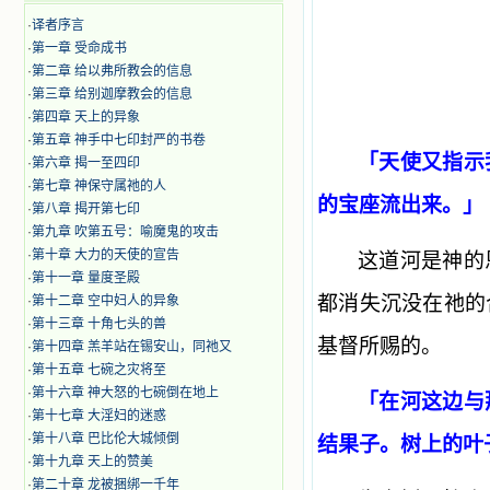
·
译者序言
·
第一章 受命成书
·
第二章 给以弗所教会的信息
·
第三章 给别迦摩教会的信息
·
第四章 天上的异象
·
第五章 神手中七印封严的书卷
「天使又指示
·
第六章 揭一至四印
·
第七章 神保守属祂的人
的宝座流出来。」
·
第八章 揭开第七印
·
第九章 吹第五号：喻魔鬼的攻击
·
第十章 大力的天使的宣告
这道河是神的
·
第十一章 量度圣殿
都消失沉没在祂的
·
第十二章 空中妇人的异象
·
第十三章 十角七头的兽
基督所赐的。
·
第十四章 羔羊站在锡安山，同祂又
·
第十五章 七碗之灾将至
·
第十六章 神大怒的七碗倒在地上
「在河这边与
·
第十七章 大淫妇的迷惑
·
第十八章 巴比伦大城倾倒
结果子。树上的叶
·
第十九章 天上的赞美
·
第二十章 龙被捆绑一千年