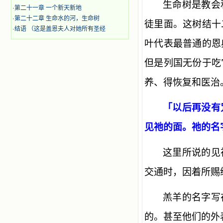
生命树是教会
·
第二十一章 一个新天新地
·
第二十二章 生命水的河，生命树
徒里面。这树结十
·
结语 （这是盖恩夫人对她所有圣经
叶代表最普通的恩
但是列国无份于吃
养、得恢复和医治
「以后再没有
见祂的面。祂的名
这里所说的见
交通时，因着所赐
羔羊的名字写
的。甚至他们的外