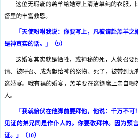
这位无瑕疵的羔羊给她穿上清洁单纯的衣服，
督里的丰富救恩。
「天使吩咐我说：你要写上，凡被请赴羔羊之
是神真实的话。」（9）
这婚宴其实就是牺牲，或神秘的死，人蒙召要
请、被呼召、成为献给神的祭物、死了，被带到无
这婚宴。哦有福的婚宴，羔羊要在这筵席上亲自喂
人。
「我就俯伏在他脚前要拜他，他说：千万不可
见证的弟兄同是作仆人的。你要敬拜神。因为预
证。」（10）