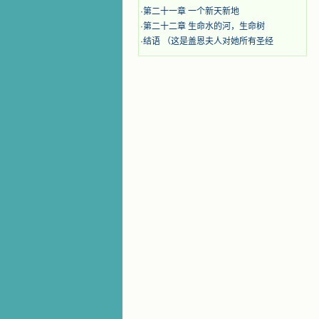
·
第二十一章 一个新天新地
·
第二十二章 生命水的河，生命树
·
结语 （这是盖恩夫人对她所有圣经