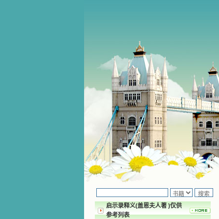
启示录释义(盖恩夫人著 )仅供
参考列表