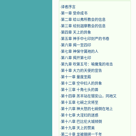
·
译者序言
·
第一章 受命成书
·
第二章 给以弗所教会的信息
·
第三章 给别迦摩教会的信息
·
第四章 天上的异象
·
第五章 神手中七印封严的书卷
·
第六章 揭一至四印
·
第七章 神保守属祂的人
·
第八章 揭开第七印
·
第九章 吹第五号：喻魔鬼的攻击
·
第十章 大力的天使的宣告
·
第十一章 量度圣殿
·
第十二章 空中妇人的异象
·
第十三章 十角七头的兽
·
第十四章 羔羊站在锡安山，同祂又
·
第十五章 七碗之灾将至
·
第十六章 神大怒的七碗倒在地上
·
第十七章 大淫妇的迷惑
·
第十八章 巴比伦大城倾倒
·
第十九章 天上的赞美
·
第二十章 龙被捆绑一千年