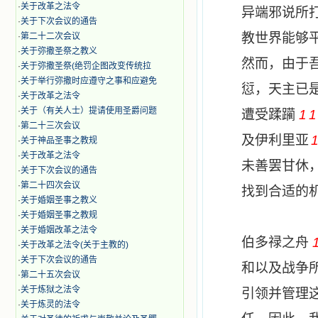
·
关于改革之法令
异端邪说所
·
关于下次会议的通告
教世界能够
·
第二十二次会议
·
​关于弥撒圣祭之教义
然而，由于
·
关于弥撒圣祭(绝罚企图改变传统拉
·
关于举行弥撒时应遵守之事和应避免
愆，天主已
·
关于改革之法令
·
关于（有关人士）提请使用圣爵问题
遭受蹂躏
1
·
第二十三次会议
及伊利里
亚
·
关于神品圣事之教规
·
关于改革之法令
未善罢甘休
·
关于下次会议的通告
·
第二十四次会议
找到合适的
·
关于婚姻圣事之教义
·
关于婚姻圣事之教规
·
关于婚姻改革之法令
伯多禄之舟
·
关于改革之法令(关于主教的)
·
关于下次会议的通告
和以及战争
·
第二十五次会议
·
关于炼狱之法令
引领并管理
·
关于炼灵的法令