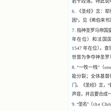
若干段落。特此说
6.
《圣经》言：耶
困”。见《希伯来书
7.
指神圣罗马帝国
年在位）和法国国王弗朗
1547 年在位
）
。查
世曾为争夺神圣罗
8. “
一牧一栈”（one fol
能分裂；全体基督
门。《圣经》言，
声音，并且要合成
9.
“
圣名”
（the
Chri