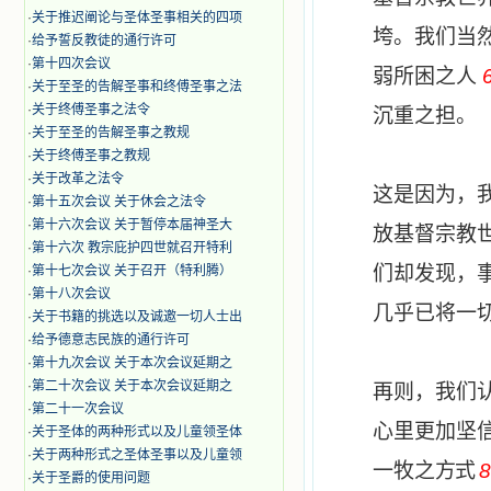
·
关于推迟阐论与圣体圣事相关的四项
垮。我们当
·
给予誓反教徒的通行许可
·
第十四次会议
弱所困之人
·
关于至圣的告解圣事和终傅圣事之法
·
关于终傅圣事之法令
沉重之担。
·
关于至圣的告解圣事之教规
·
关于终傅圣事之教规
·
关于改革之法令
这是因为，
·
第十五次会议 关于休会之法令
·
第十六次会议 关于暂停本届神圣大
放基督宗教
·
第十六次 教宗庇护四世就召开特利
们却发现，
·
第十七次会议 关于召开（特利腾）
·
第十八次会议
几乎已将一
·
关于书籍的挑选以及诚邀一切人士出
·
给予德意志民族的通行许可
·
第十九次会议 关于本次会议延期之
·
第二十次会议 关于本次会议延期之
再则，我们
·
第二十一次会议
心里更加坚
·
关于圣体的两种形式以及儿童领圣体
·
关于两种形式之圣体圣事以及儿童领
一牧之
方式
8
·
关于圣爵的使用问题