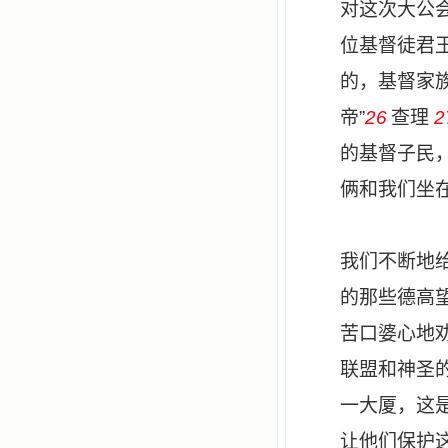
对这次大公
位基督徒君
的，基督家
帝
”
26
查理
2
的基督子民
俩和我们坐
我们不断地
的那些德高
苦口婆心地
联盟和神圣
一大厦，这
让他们保护