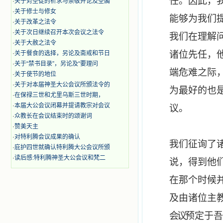
任。因此，
·
关于对圣徒的祈求与崇敬并论及圣髑
·
关于修士与修女
能够为我们
·
关于改革之法令
·
关于次日继续召开本次会议之法令
我们在理解
·
关于大赦之法令
诸位先任，
·
关于餐食的选择，另论及斋戒和节日
·
关于“禁书目录”，另论及“要理问
端危难之际
·
关于使节的地位
·
关于对本届神圣大公会议所颁法令的
为最好的也
·
在保禄三世和尤里乌斯三世时期，
·
本届大公会议闭幕并提请教宗对会议
议。
·
众教长在会议结束时的颂谢词
·
赞美天主
·
对特利腾会议成果的确认
我们征询了
·
庇护四世就确认特利腾大公会议所颁
·
读后感:特利腾神圣大公会议和梵二
说，得到他
在那个时候
及由诸位主
会议
预定于吾