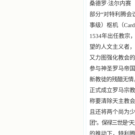
桑德罗
·
法尔内赛（A
部分“对特利腾会
事级）枢机（Cardina
1534年出任教
望的人文主义者
又力图强化教会
参与神圣罗马帝
新教
徒的残醋无情
正式成立罗马宗
称要清除天主教会
且还将两个尚为少年
团”。保禄三世是“天
的推动下，特利腾大