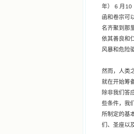
年）
6
月
10
函和卷宗可
名齐聚到那
依其善良和
风暴和危险
然而，人类
就在开始筹
除非我们答
些条件，我
所制定的基
们、圣座以