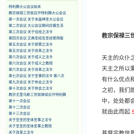
·
特利腾大公会议始末
·
教宗保禄三世就召开特利腾大公会议
·
第一次会议 关于本届神圣大公会议
·
第二次会议 大公会议期间应循生活
·
第三次会议 关于信经之法令
教
宗保禄三
·
第四次会议 正典圣经及圣经使用版
·
第五次会议 关于原罪之法令
·
第五次会议 关于改革之法令
天主的众仆
·
第六次会议 关于成义之法令
·
第六次会议 关于成义之教规
天主之所以
·
第六次会议 关于改革之法令
·
第七次会议 关于圣事的法令 第八次
有什么优点
·
第九次会议 关于休会之法令
·
第十次会议 关于休会之法令
之初，我们
·
教宗尤里乌斯三世就继续召开特利腾
中，处处都
·
第十一次会议
·
第十二次会议
就由此而起
·
第十三次会议
·
关于至圣的圣体圣事之法令
·
关于至圣的圣体圣事之教规
基督宗教世
·
关于改革之法令