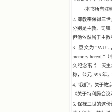
·本书所有注
2.
即教宗保禄三世
分别是主教、司铎
但他依然属于主教
3.
原文为“
PAUL
memory hereol.”
（
久纪念
事，”
）
“
天主
称，
公元
595 
4.
“
我们”，关于教
《关于特利腾会议
5.
保禄三世的这份