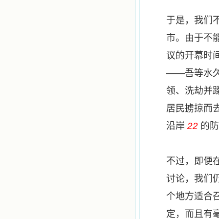
于是，我们
市。由于不
议的开幕时
——
吾等水
领、洗劫并
居民掳掠而
沿岸
22
的防
不过，即便
讨论，我们
个地方适合
定，而且有