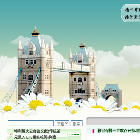
教宗保禄三世就召开特利
特利腾大公会议文献(传统弟
兄录入 Lily姐妹校阅)列表