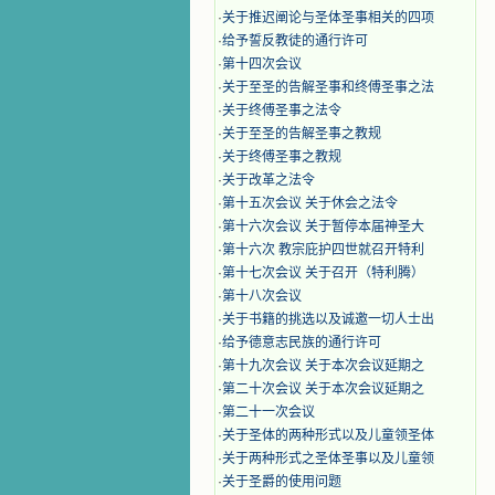
·
关于推迟阐论与圣体圣事相关的四项
·
给予誓反教徒的通行许可
·
第十四次会议
·
关于至圣的告解圣事和终傅圣事之法
·
关于终傅圣事之法令
·
关于至圣的告解圣事之教规
·
关于终傅圣事之教规
·
关于改革之法令
·
第十五次会议 关于休会之法令
·
第十六次会议 关于暂停本届神圣大
·
第十六次 教宗庇护四世就召开特利
·
第十七次会议 关于召开（特利腾）
·
第十八次会议
·
关于书籍的挑选以及诚邀一切人士出
·
给予德意志民族的通行许可
·
第十九次会议 关于本次会议延期之
·
第二十次会议 关于本次会议延期之
·
第二十一次会议
·
关于圣体的两种形式以及儿童领圣体
·
关于两种形式之圣体圣事以及儿童领
·
关于圣爵的使用问题