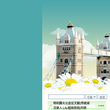
特利腾大公会议文献(传统弟
兄录入 Lily姐妹校阅)列表