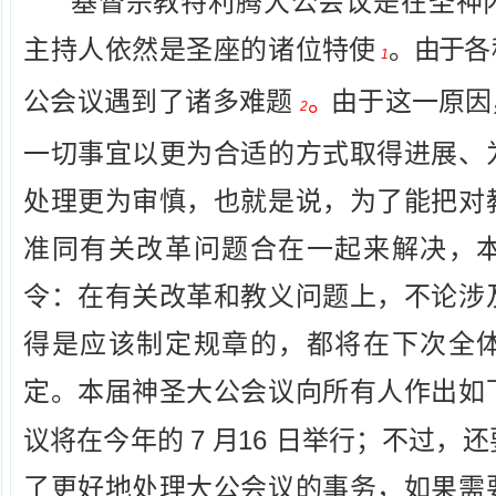
基督宗教特利腾大公会议是在圣神
主持人依然是圣座的诸位
特使
。由于
各
1
公会议遇到了诸多难题
。
由于这一
原因
2
一切事宜以更为合适的方式取得进展、
处理更为审慎，也就是说，为了能把对
准同有关改革问题合在一起来解决，
令：在有关改革和教义问题上，不论涉
得是应该制定规章的，都将在下次全
定。本届神圣大公会议向所有人作出如
7
16
议将在今年的
月
日举行；不过，还
了更好地处理大公会议的事务，如果需