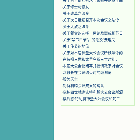
·
关于对圣徒的祈求与崇敬并论及圣髑
·
关于修士与修女
·
关于改革之法令
·
关于次日继续召开本次会议之法令
·
关于大赦之法令
·
关于餐食的选择，另论及斋戒和节日
·
关于“禁书目录”，另论及“要理问
·
关于使节的地位
·
关于对本届神圣大公会议所颁法令的
·
在保禄三世和尤里乌斯三世时期，
·
本届大公会议闭幕并提请教宗对会议
·
众教长在会议结束时的颂谢词
·
赞美天主
·
对特利腾会议成果的确认
·
庇护四世就确认特利腾大公会议所颁
·
读后感:特利腾神圣大公会议和梵二