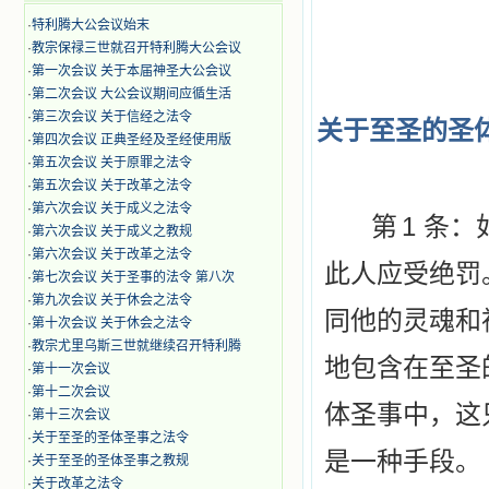
·
特利腾大公会议始末
·
教宗保禄三世就召开特利腾大公会议
·
第一次会议 关于本届神圣大公会议
·
第二次会议 大公会议期间应循生活
·
第三次会议 关于信经之法令
关于至圣的圣
·
第四次会议 正典圣经及圣经使用版
·
第五次会议 关于原罪之法令
·
第五次会议 关于改革之法令
·
第六次会议 关于成义之法令
1
第
条：
·
第六次会议 关于成义之教规
·
第六次会议 关于改革之法令
此人应
受绝罚
·
第七次会议 关于圣事的法令 第八次
·
第九次会议 关于休会之法令
同他的灵魂和
·
第十次会议 关于休会之法令
·
教宗尤里乌斯三世就继续召开特利腾
地包含在至圣
·
第十一次会议
·
第十二次会议
体圣事中，这
·
第十三次会议
·
关于至圣的圣体圣事之法令
是一种手段。
·
关于至圣的圣体圣事之教规
·
关于改革之法令