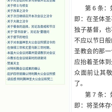
·
关于对圣徒的祈求与崇敬并论及圣髑
·
关于修士与修女
6
第
条：
·
关于改革之法令
·
关于次日继续召开本次会议之法令
即：在圣
体圣
·
关于大赦之法令
·
关于餐食的选择，另论及斋戒和节日
独子基督，也
·
关于“禁书目录”，另论及“要理问
·
关于使节的地位
不应以节日般
·
关于对本届神圣大公会议所颁法令的
·
在保禄三世和尤里乌斯三世时期，
圣教会的那一
·
本届大公会议闭幕并提请教宗对会议
·
众教长在会议结束时的颂谢词
应抬着圣体到
·
赞美天主
·
对特利腾会议成果的确认
众面前让其
·
庇护四世就确认特利腾大公会议所颁
·
读后感:特利腾神圣大公会议和梵二
了。
7
第
条：
即：将圣
体存