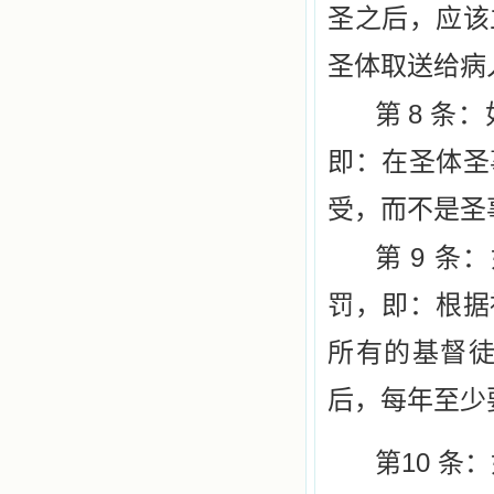
圣之后，应该
圣体取送给病
8
第
条：
即：在圣
体圣
受，而不是圣
9
第
条：
罚，即：根
据
所有的基督
后，每年至少
10
第
条：