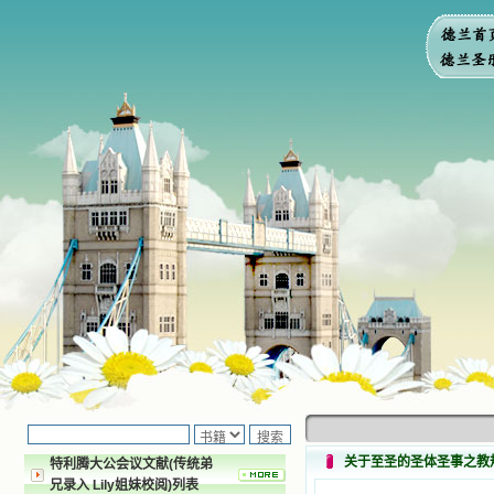
关于至圣的圣体圣事之教
特利腾大公会议文献(传统弟
兄录入 Lily姐妹校阅)列表