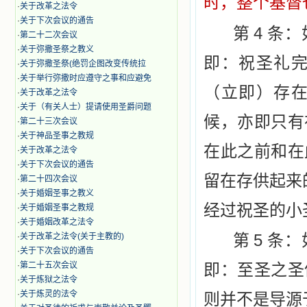
时，整个基督
·
关于改革之法令
·
关于下次会议的通告
4
第
条：
·
第二十二次会议
·
​关于弥撒圣祭之教义
即：祝圣
礼
·
关于弥撒圣祭(绝罚企图改变传统拉
·
关于举行弥撒时应遵守之事和应避免
（立即）存
·
关于改革之法令
·
关于（有关人士）提请使用圣爵问题
候，亦即只有
·
第二十三次会议
·
关于神品圣事之教规
在此之前和在
·
关于改革之法令
·
关于下次会议的通告
留在存供起来
·
第二十四次会议
·
关于婚姻圣事之教义
经过祝圣的小
·
关于婚姻圣事之教规
·
关于婚姻改革之法令
5
·
关于改革之法令(关于主教的)
第
条：
·
关于下次会议的通告
·
第二十五次会议
即：至圣
之圣
·
关于炼狱之法令
·
关于炼灵的法令
则并不是导源