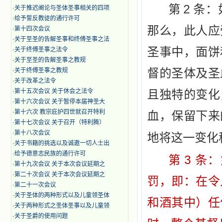
2
第
条：
·
关于推迟阐论与圣体圣事相关的四项
·
给予誓反教徒的通行许可
那么，此
人应
·
第十四次会议
·
关于至圣的告解圣事和终傅圣事之法
圣事中，面饼
·
关于终傅圣事之法令
·
关于至圣的告解圣事之教规
·
关于终傅圣事之教规
督的圣体及圣
·
关于改革之法令
·
第十五次会议 关于休会之法令
且独特的变化
·
第十六次会议 关于暂停本届神圣大
·
第十六次 教宗庇护四世就召开特利
血，保留下来
·
第十七次会议 关于召开（特利腾）
·
第十八次会议
地将这一变化
·
关于书籍的挑选以及诚邀一切人士出
·
给予德意志民族的通行许可
3
第
条：
·
第十九次会议 关于本次会议延期之
·
第二十次会议 关于本次会议延期之
罚，即：在
令
·
第二十一次会议
·
关于圣体的两种形式以及儿童领圣体
和酒其中）任
·
关于两种形式之圣体圣事以及儿童领
·
关于圣爵的使用问题