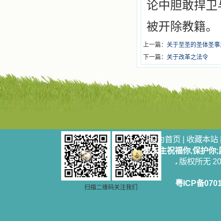
论中胆敢捍卫
被开除教籍。
上一篇：
关于至圣的圣体圣事
下一篇：
关于改革之法令
设为首页
|
收藏本站
愿天主祝福你,保护你
版权所无 2006
粤ICP备070
扫描二维码关注我们