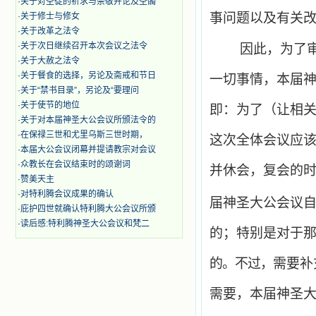
·
关于对圣徒的祈求与崇敬并论及圣髑
事问题以及有关
·
关于修士与修女
·
关于改革之法令
·
关于次日继续召开本次会议之法令
因此，为了
·
关于大赦之法令
·
关于餐食的选择，另论及斋戒和节日
一切事情，本届
·
关于“禁书目录”，另论及“要理问
·
关于使节的地位
即：为了（让相
·
关于对本届神圣大公会议所颁法令的
·
在保禄三世和尤里乌斯三世时期，
这次全体会议应
·
本届大公会议闭幕并提请教宗对会议
·
众教长在会议结束时的颂谢词
并休会，复会的
·
赞美天主
·
对特利腾会议成果的确认
届神圣大公会议
·
庇护四世就确认特利腾大公会议所颁
·
读后感:特利腾神圣大公会议和梵二
的；特别是对于
的。不过，
需要补
需要，本届神圣