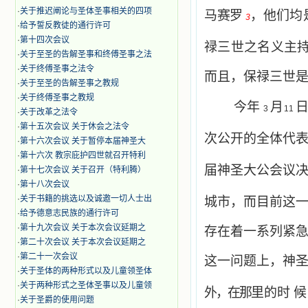
·
关于推迟阐论与圣体圣事相关的四项
马
赛罗
，他们均
3
·
给予誓反教徒的通行许可
·
第十四次会议
禄三世之名义主
·
关于至圣的告解圣事和终傅圣事之法
·
关于终傅圣事之法令
而且，保禄三世
·
关于至圣的告解圣事之教规
·
关于终傅圣事之教规
今年
月
日
3
11
·
关于改革之法令
·
第十五次会议 关于休会之法令
次公开的全体代
·
第十六次会议 关于暂停本届神圣大
·
第十六次 教宗庇护四世就召开特利
届神圣大公会议
·
第十七次会议 关于召开（特利腾）
·
第十八次会议
·
关于书籍的挑选以及诚邀一切人士出
城市，而目前这
·
给予德意志民族的通行许可
·
第十九次会议 关于本次会议延期之
存在着一系列紧
·
第二十次会议 关于本次会议延期之
·
第二十一次会议
这一问题上，神
·
关于圣体的两种形式以及儿童领圣体
·
关于两种形式之圣体圣事以及儿童领
外，在那
里的时 
·
关于圣爵的使用问题