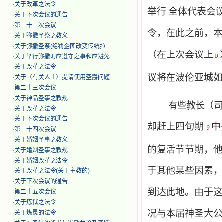
·
关于改革之法令
举行
全体代表会
·
关于下次会议的通告
·
第二十二次会议
令，在此之前，
·
​关于弥撒圣祭之教义
·
关于弥撒圣祭(绝罚企图改变传统拉
（在上次会议上
8
·
关于举行弥撒时应遵守之事和应避免
·
关于改革之法令
议将在波伦亚城
·
关于（有关人士）提请使用圣爵问题
·
第二十三次会议
·
关于神品圣事之教规
有些教长
（
·
关于改革之法令
·
关于下次会议的通告
却
赶上四旬期
中
9
·
第二十四次会议
·
关于婚姻圣事之教义
的复活节节期，
·
关于婚姻圣事之教规
·
关于婚姻改革之法令
于其他某些因素
·
关于改革之法令(关于主教的)
·
关于下次会议的通告
到达此地。由于
·
第二十五次会议
·
关于炼狱之法令
况与本届神圣大
·
关于炼灵的法令