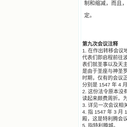
制和缩减，而且
定。
第九次会议注释
1. 在作出转移会议地
代表们即启程前往波伦
表们就圣事以及天
是由于圣座与神圣
时期，仅有的会议
分别是 1547 年 4 月
2. 这份法令原本
读起来颇费周折。
3. 详见一次会议
4. 指 1547 年
殿，这是特利腾会
5. 指特利腾城。