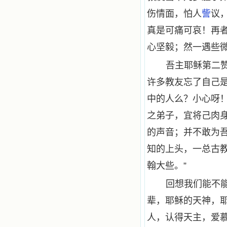
伤情面，怕人
訾
议
真是可痛可哀！再
心坚毅；然一遇些
吾主耶稣第二
许多教友忘了自己
中的人么？小心呀！
之弟子，宜将己肉
的声音；并不敢为
知的上头，一总古
翰大些。”
回想我们能不
辈，耶稣的天神，
人，认得天主，爱