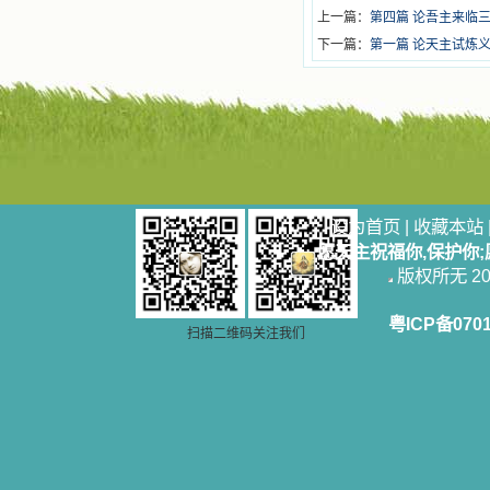
上一篇：
第四篇 论吾主来临
下一篇：
第一篇 论天主试炼
设为首页
|
收藏本站
愿天主祝福你,保护你
版权所无 2006
粤ICP备070
扫描二维码关注我们