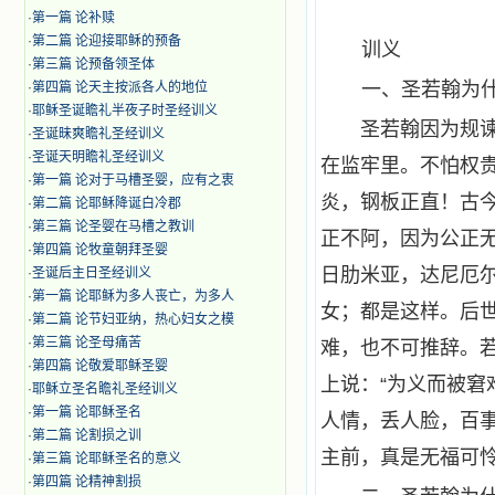
·
第一篇 论补赎
·
第二篇 论迎接耶稣的预备
训义
·
第三篇 论预备领圣体
一、圣若翰为
·
第四篇 论天主按派各人的地位
·
耶稣圣诞瞻礼半夜子时圣经训义
圣若翰因为规
·
圣诞昧爽瞻礼圣经训义
·
圣诞天明瞻礼圣经训义
在监牢里。不怕权
·
第一篇 论对于马槽圣婴，应有之衷
炎，钢板正直！古
·
第二篇 论耶稣降诞白冷郡
·
第三篇 论圣婴在马槽之教训
正不阿，因为公正
·
第四篇 论牧童朝拜圣婴
日肋米亚，达尼厄
·
圣诞后主日圣经训义
·
第一篇 论耶稣为多人丧亡，为多人
女；都是这样。后
·
第二篇 论节妇亚纳，热心妇女之模
·
第三篇 论圣母痛苦
难，也不可推辞。
·
第四篇 论敬爱耶稣圣婴
上说：“为义而被窘
·
耶稣立圣名瞻礼圣经训义
·
第一篇 论耶稣圣名
人情，丢人脸，百
·
第二篇 论割损之训
主前，真是无福可
·
第三篇 论耶稣圣名的意义
·
第四篇 论精神割损