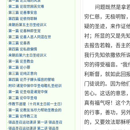
·
第一篇 论灵魂的风浪
问题既然是拿
·
第二篇 论现世困苦灾难
·
第三篇 论善事安息
穷仁慈，无极明智
·
第四篇 论依恃耶稣
·
来朝后第五主日圣经训义
疑的圣迹，来作证
·
第一篇 论善种即圣宠
衬；所显的又是先
·
第二篇 论善人恶人同混在世
·
第三篇 论善表
去报告若翰，吾主
·
第四篇 论私欲偏情
我行先知依撒依所
·
来朝后第六主日圣经训义
·
第一篇 论圣教会
穷的得受福音。”
·
第二篇 论小罪
利斯督，就如此回报
·
第三篇 论纯正意向
·
第四篇 论芥子酵头福音的譬喻
门徒说的。因为他
·
附印:诸宠中保中华圣母瞻礼圣经训
·
第一篇 论圣母是诸宠中保
苦心。这话的意思
·
第二篇 论中华圣母
真有福气呀！这个
·
传教节道理（十月末主日前一主日）
·
第一篇 论教友当尽力帮助圣教会的
的行事，善功，另
·
第二篇 论传教三法
的，又要效法耶稣
·
铎品圣召运动演讲 第一讲 铎品圣召
·
铎品圣召运动演讲 第二讲 铎品圣