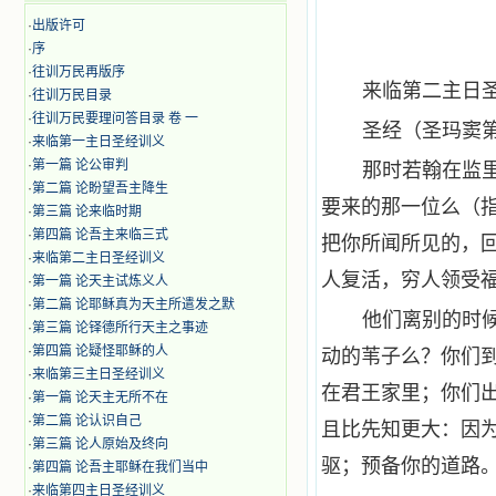
·
出版许可
·
序
·
往训万民再版序
来临第二主日
·
往训万民目录
·
往训万民要理问答目录 卷 一
圣经（圣玛窦
·
来临第一主日圣经训义
·
第一篇 论公审判
那时若翰在监
·
第二篇 论盼望吾主降生
要来的那一位么（指
·
第三篇 论来临时期
·
第四篇 论吾主来临三式
把你所闻所见的，
·
来临第二主日圣经训义
人复活，穷人领受福
·
第一篇 论天主试炼义人
·
第二篇 论耶稣真为天主所遣发之默
他们离别的时
·
第三篇 论铎德所行天主之事迹
·
第四篇 论疑怪耶稣的人
动的苇子么？你们
·
来临第三主日圣经训义
在君王家里；你们
·
第一篇 论天主无所不在
·
第二篇 论认识自己
且比先知更大：因
·
第三篇 论人原始及终向
驱；预备你的道路。
·
第四篇 论吾主耶稣在我们当中
·
来临第四主日圣经训义