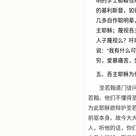
明的学士都疑怪
的基利斯督，如
几多自作聪明辈
主耶稣；蔑视吾
人子蔑视么？吁
说：“我有什么
穷，爱慕痛苦，
五、吾主耶稣为
圣若翰遣门徒
若翰。他们不懂得
为此耶稣欲辩护圣
前驱本身。故今大
人，听他的话，你