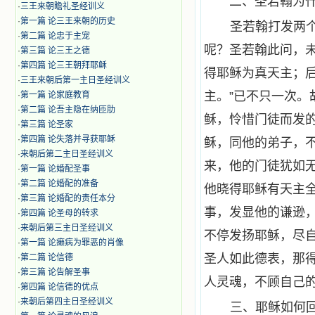
二、圣若翰为
·
三王来朝瞻礼圣经训义
·
第一篇 论三王来朝的历史
圣若翰打发两
·
第二篇 论忠于主宠
呢？圣若翰此问，
·
第三篇 论三王之德
·
第四篇 论三王朝拜耶稣
得耶稣为真天主；
·
三王来朝后第一主日圣经训义
主。”已不只一次
·
第一篇 论家庭教育
·
第二篇 论吾主隐在纳匝肋
稣，怜惜门徒而发
·
第三篇 论圣家
·
第四篇 论失落并寻获耶稣
稣，同他的弟子，
·
来朝后第二主日圣经训义
来，他的门徒犹如
·
第一篇 论婚配圣事
·
第二篇 论婚配的准备
他晓得耶稣有天主
·
第三篇 论婚配的责任本分
事，发显他的谦逊
·
第四篇 论圣母的转求
·
来朝后第三主日圣经训义
不停发扬耶稣，尽
·
第一篇 论癞病为罪恶的肖像
圣人如此德表，那
·
第二篇 论信德
·
第三篇 论告解圣事
人灵魂，不顾自己的
·
第四篇 论信德的优点
·
来朝后第四主日圣经训义
三、耶稣如何