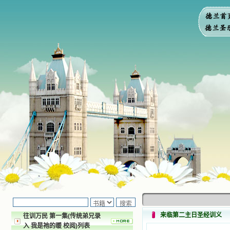
来临第二主日圣经训义
往训万民 第一集(传统弟兄录
入 我是祂的暖 校阅)列表