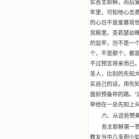
实吾主耶稣，而后
牢里，可知他心志
的心岂不是爱慕现
宫殿里。圣若瑟幼
的监牢，岂不是一
个，不是那个，都
不过预言将来而已。
圣人，比别的先知
实自己的话，用先
面前预备祢的路。
举他在一总先知上
六、从这些赞
吾主耶稣第一
教友当中几多胆小