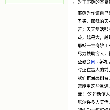
对于耶稣的答复
耶稣为作证自己
圣德，耶稣的天
苦；天天复活那
迹，越是大，越
耶稣一生奇妙工
尽力扶助穷人，
圣教会
同
耶稣相
时还在富人的前
我们该当感谢吾
常能用这些圣迹
哉！”这句话使
厄尔许多人复活