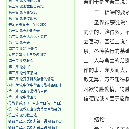
·
第一篇 论灵魂的风浪
吾们于是向吾主说：
·
第二篇 论现世困苦灾难
三、信德的要
·
第三篇 论善事安息
·
第四篇 论依恃耶稣
圣保禄宗徒说：
·
来朝后第五主日圣经训义
·
第一篇 论善种即圣宠
向信的，始得救，不
·
第二篇 论善人恶人同混在世
立善功，圣经上说：
·
第三篇 论善表
·
第四篇 论私欲偏情
泉，各种德行的基
·
来朝后第六主日圣经训义
上，人与禽兽的分
·
第一篇 论圣教会
·
第二篇 论小罪
作的事，亦多而大
·
第三篇 论纯正意向
教无异，万不能得
·
第四篇 论芥子酵头福音的譬喻
·
附印:诸宠中保中华圣母瞻礼圣经训
凡欲得胜偏情，得
·
第一篇 论圣母是诸宠中保
·
第二篇 论中华圣母
信德能使人善于忍
·
传教节道理（十月末主日前一主日）
·
第一篇 论教友当尽力帮助圣教会的
·
第二篇 论传教三法
结论
·
铎品圣召运动演讲 第一讲 铎品圣召
·
铎品圣召运动演讲 第二讲 铎品圣