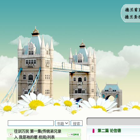
第二篇 论信德
往训万民 第一集(传统弟兄录
入 我是祂的暖 校阅)列表