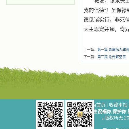
教友，该求天
我的信德”！圣保禄
德见诸实行，非死
天主恩宠并臻，奇
上一篇：
第一篇 论癞病为罪
下一篇：
第三篇 论告解圣事
设为首页
|
收藏本站
愿天主祝福你,保护你
版权所无 2006