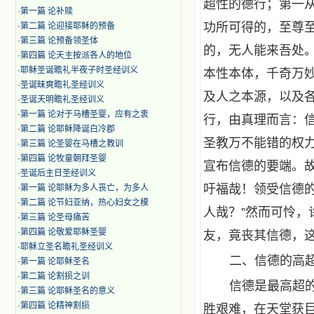
超性的德行；第一
·
第一篇 论补赎
功所可得的，至尊
·
第二篇 论迎接耶稣的预备
·
第三篇 论预备领圣体
的，无人能来吾处
·
第四篇 论天主按派各人的地位
·
耶稣圣诞瞻礼半夜子时圣经训义
本性本体，千奇万
·
圣诞昧爽瞻礼圣经训义
及人之本源，以及
·
圣诞天明瞻礼圣经训义
·
第一篇 论对于马槽圣婴，应有之衷
行，由真理而言：
·
第二篇 论耶稣降诞白冷郡
圣教万不能错的权
·
第三篇 论圣婴在马槽之教训
·
第四篇 论牧童朝拜圣婴
宣布信德的要端。
·
圣诞后主日圣经训义
吁福哉！领受信德
·
第一篇 论耶稣为多人丧亡，为多人
·
第二篇 论节妇亚纳，热心妇女之模
人哉？”然而可怜
·
第三篇 论圣母痛苦
·
第四篇 论敬爱耶稣圣婴
友，竟丧其信德，
·
耶稣立圣名瞻礼圣经训义
二、信德的高
·
第一篇 论耶稣圣名
·
第二篇 论割损之训
信德是最高超
·
第三篇 论耶稣圣名的意义
·
第四篇 论精神割损
胜艰难，在天堂获