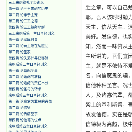
·
三王来朝瞻礼圣经训义
胜之章，可以自己
·
第一篇 论三王来朝的历史
·
第二篇 论忠于主宠
耶。吾人该时时勉
·
第三篇 论三王之德
天主，信从天主。
·
第四篇 论三王朝拜耶稣
·
三王来朝后第一主日圣经训义
美好。发信德，也
·
第一篇 论家庭教育
知，然而一味俯从
·
第二篇 论吾主隐在纳匝肋
·
第三篇 论圣家
主所讲的，吾们宜
·
第四篇 论失落并寻获耶稣
·
来朝后第二主日圣经训义
主，就是不依恃不
·
第一篇 论婚配圣事
名，向信魔鬼的骗
·
第二篇 论婚配的准备
·
第三篇 论婚配的责任本分
信他种种圣言。况
·
第四篇 论圣母的转求
人，及诸寡信辈，
·
来朝后第三主日圣经训义
·
第一篇 论癞病为罪恶的肖像
架上的基利斯督，
·
第二篇 论信德
故发信德，实在是
·
第三篇 论告解圣事
·
第四篇 论信德的优点
信德极为高超，极
·
来朝后第四主日圣经训义