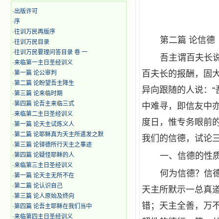
·
出版许可
·
序
·
往训万民再版序
第二篇 论信德
·
往训万民目录
·
往训万民要理问答目录 卷 一
吾主谓百夫长
·
来临第一主日圣经训义
百夫长的报酬，固
·
第一篇 论公审判
·
第二篇 论盼望吾主降生
异向跟随的人说：“
·
第三篇 论来临时期
·
第四篇 论吾主来临三式
中难寻，即信友中
·
来临第二主日圣经训义
度日，惟专务眼前
·
第一篇 论天主试炼义人
·
第二篇 论耶稣真为天主所遣发之默
我们的信德，试论
·
第三篇 论铎德所行天主之事迹
一、信德的性
·
第四篇 论疑怪耶稣的人
·
来临第三主日圣经训义
何为信德？信
·
第一篇 论天主无所不在
·
第二篇 论认识自己
天主所默示一总真
·
第三篇 论人原始及终向
错；天主全善，万
·
第四篇 论吾主耶稣在我们当中
·
来临第四主日圣经训义