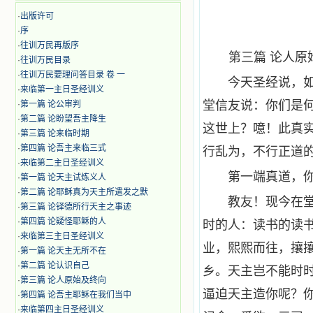
·
出版许可
·
序
·
往训万民再版序
第三篇 论人原
·
往训万民目录
·
往训万民要理问答目录 卷 一
今天圣经说，如
·
来临第一主日圣经训义
堂信友说：你们是
·
第一篇 论公审判
·
第二篇 论盼望吾主降生
这世上？噫！此真
·
第三篇 论来临时期
·
第四篇 论吾主来临三式
行乱为，不行正道
·
来临第二主日圣经训义
第一端真道，
·
第一篇 论天主试炼义人
·
第二篇 论耶稣真为天主所遣发之默
教友！现今在
·
第三篇 论铎德所行天主之事迹
·
第四篇 论疑怪耶稣的人
时的人：读书的读
·
来临第三主日圣经训义
业，熙熙而往，攘
·
第一篇 论天主无所不在
·
第二篇 论认识自己
乡。天主岂不能时
·
第三篇 论人原始及终向
逼迫天主造你呢？
·
第四篇 论吾主耶稣在我们当中
·
来临第四主日圣经训义