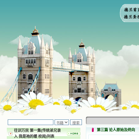
第三篇 论人原始及终向
往训万民 第一集(传统弟兄录
入 我是祂的暖 校阅)列表