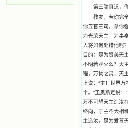
第三端真道，
教友，若你完
你五官三司，拿你
为光荣天主，为事
人将如何处措他呢
目的；是为赞美天
不明若观火么？天
程，万物之灵，天
上说：“主！世界万
个。”圣奥斯定说：
万不可想天主造汝
终向，于主不大相
主造汝，是为爱慕