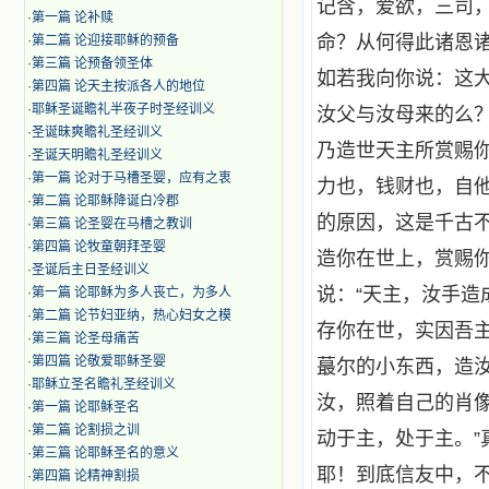
记含，爱欲，三司
·
第一篇 论补赎
命？从何得此诸恩
·
第二篇 论迎接耶稣的预备
·
第三篇 论预备领圣体
如若我向你说：这
·
第四篇 论天主按派各人的地位
·
耶稣圣诞瞻礼半夜子时圣经训义
汝父与汝母来的么
·
圣诞昧爽瞻礼圣经训义
乃造世天主所赏赐
·
圣诞天明瞻礼圣经训义
·
第一篇 论对于马槽圣婴，应有之衷
力也，钱财也，自
·
第二篇 论耶稣降诞白冷郡
的原因，这是千古
·
第三篇 论圣婴在马槽之教训
·
第四篇 论牧童朝拜圣婴
造你在世上，赏赐你
·
圣诞后主日圣经训义
说：“天主，汝手造
·
第一篇 论耶稣为多人丧亡，为多人
·
第二篇 论节妇亚纳，热心妇女之模
存你在世，实因吾
·
第三篇 论圣母痛苦
·
第四篇 论敬爱耶稣圣婴
蕞尔的小东西，造
·
耶稣立圣名瞻礼圣经训义
汝，照着自己的肖像
·
第一篇 论耶稣圣名
·
第二篇 论割损之训
动于主，处于主。
·
第三篇 论耶稣圣名的意义
耶！到底信友中，
·
第四篇 论精神割损