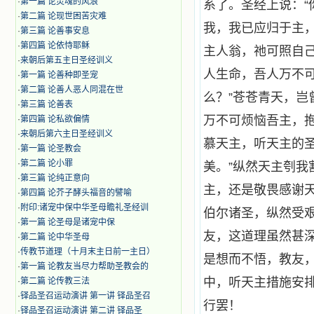
·
第一篇 论灵魂的风浪
系了。圣经上说：“
·
第二篇 论现世困苦灾难
我，我已应归于主
·
第三篇 论善事安息
·
第四篇 论依恃耶稣
主人翁，祂可照自
·
来朝后第五主日圣经训义
人生命，吾人万不
·
第一篇 论善种即圣宠
·
第二篇 论善人恶人同混在世
么？”苍苍青天，
·
第三篇 论善表
万不可烦恼吾主，
·
第四篇 论私欲偏情
·
来朝后第六主日圣经训义
慕天主，听天主的
·
第一篇 论圣教会
·
第二篇 论小罪
美。”纵然天主刳
·
第三篇 论纯正意向
主，还是敬畏感谢
·
第四篇 论芥子酵头福音的譬喻
·
附印:诸宠中保中华圣母瞻礼圣经训
伯尔诸圣，纵然受
·
第一篇 论圣母是诸宠中保
友，这道理虽然甚
·
第二篇 论中华圣母
·
传教节道理（十月末主日前一主日）
是想而不悟，教友
·
第一篇 论教友当尽力帮助圣教会的
中，听天主措施安
·
第二篇 论传教三法
·
铎品圣召运动演讲 第一讲 铎品圣召
行罢！
·
铎品圣召运动演讲 第二讲 铎品圣