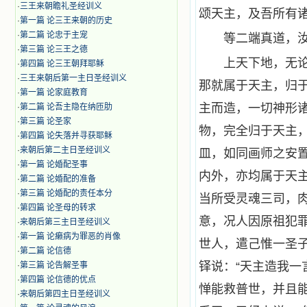
·
三王来朝瞻礼圣经训义
颂天主，及吾所有诸
·
第一篇 论三王来朝的历史
·
第二篇 论忠于主宠
等二端真道，
·
第三篇 论三王之德
上天下地，无
·
第四篇 论三王朝拜耶稣
·
三王来朝后第一主日圣经训义
那就属于天主，归
·
第一篇 论家庭教育
主而造，一切神形
·
第二篇 论吾主隐在纳匝肋
·
第三篇 论圣家
物，完全归于天主
·
第四篇 论失落并寻获耶稣
·
来朝后第二主日圣经训义
皿，如同画师之安
·
第一篇 论婚配圣事
内外，亦均属于天主
·
第二篇 论婚配的准备
·
第三篇 论婚配的责任本分
当所受灵魂三司，
·
第四篇 论圣母的转求
意，况人因原祖犯
·
来朝后第三主日圣经训义
·
第一篇 论癞病为罪恶的肖像
世人，遣己惟一圣
·
第二篇 论信德
铎说：“天主造我
·
第三篇 论告解圣事
·
第四篇 论信德的优点
惮能救普世，并且
·
来朝后第四主日圣经训义