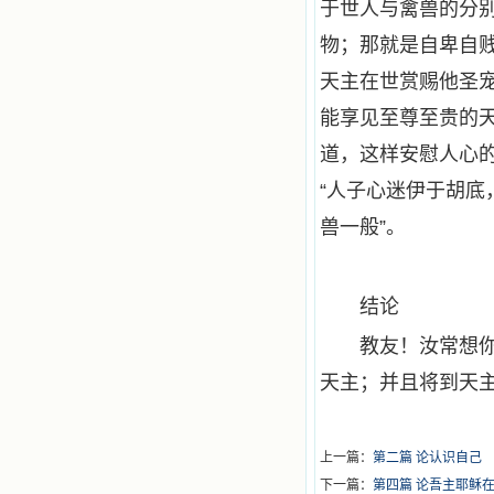
于世人与禽兽的分
物；那就是自卑自
天主在世赏赐他圣
能享见至尊至贵的天
道，这样安慰人心
“人子心迷伊于胡底
兽一般”。
结论
教友！汝常想
天主；并且将到天
上一篇：
第二篇 论认识自己
下一篇：
第四篇 论吾主耶稣