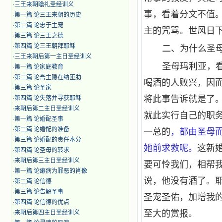
·
三王来朝瞻礼圣经训义
事，看着分文不值
·
第一篇 论三王来朝的历史
·
第二篇 论忠于主宠
主的咒骂。世风日
·
第三篇 论三王之德
·
第四篇 论三王朝拜耶稣
二、为什么圣
·
三王来朝后第一主日圣经训义
圣母玛利亚，
·
第一篇 论家庭教育
·
第二篇 论吾主隐在纳匝肋
喝酒的人败兴，因
·
第三篇 论圣家
将此事告诉就是了
·
第四篇 论失落并寻获耶稣
·
来朝后第二主日圣经训义
就此实行自己的职
·
第一篇 论婚配圣事
·
第二篇 论婚配的准备
一总的
，都由圣母
·
第三篇 论婚配的责任本分
她前求救呢。
这新
·
第四篇 论圣母的转求
·
来朝后第三主日圣经训义
要可怜我们，相帮
·
第一篇 论癞病为罪恶的肖像
说，他没有酒了。
·
第二篇 论信德
·
第三篇 论告解圣事
圣宠圣佑，加增我
·
第四篇 论信德的优点
至大的赏报。
·
来朝后第四主日圣经训义