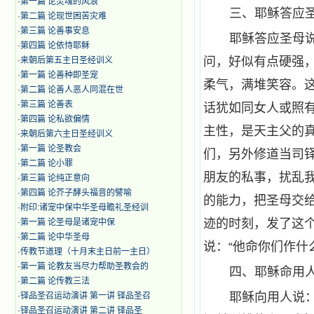
·
第一篇 论灵魂的风浪
三、耶稣答应
·
第二篇 论现世困苦灾难
·
第三篇 论善事安息
耶稣答应圣母
·
第四篇 论依恃耶稣
问，好似有点硬强
·
来朝后第五主日圣经训义
·
第一篇 论善种即圣宠
柔气，满堆笑容。
·
第二篇 论善人恶人同混在世
·
第三篇 论善表
话犹如同女人或照
·
第四篇 论私欲偏情
主性，是天主父的
·
来朝后第六主日圣经训义
·
第一篇 论圣教会
们，另外修道当司
·
第二篇 论小罪
朋友的私事，扰乱
·
第三篇 论纯正意向
·
第四篇 论芥子酵头福音的譬喻
的能力，把圣母交
·
附印:诸宠中保中华圣母瞻礼圣经训
迹的时刻，发了这
·
第一篇 论圣母是诸宠中保
·
第二篇 论中华圣母
说：“他命你们作什
·
传教节道理（十月末主日前一主日）
·
第一篇 论教友当尽力帮助圣教会的
四、耶稣命用
·
第二篇 论传教三法
耶稣向用人说
·
铎品圣召运动演讲 第一讲 铎品圣召
·
铎品圣召运动演讲 第二讲 铎品圣