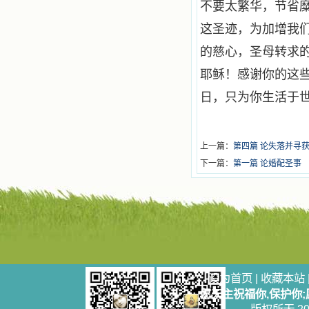
不要太繁华，节省
这圣迹，为加增我
的慈心，圣母转求
耶稣！感谢你的这
日，只为你生活于
上一篇：
第四篇 论失落并寻
下一篇：
第一篇 论婚配圣事
设为首页
|
收藏本站
愿天主祝福你,保护你