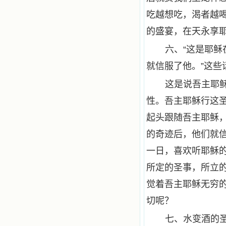
吃越想吃，渴者越
的盛宴，在天永享
六、“这是耶
就信服了他。”这些
这是说吾主耶
性。吾主耶稣行这
起头跟随吾主耶稣
的奇迹后，他们就
一日，喜欢听耶稣
所定的圣事，所立
觉着吾主耶稣无穷
切呢？
七、水变酒的