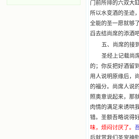
门前所排的六双大
所以水变酒的圣迹
全能的圣一愿就够
舀去结尚席的添酒吧
五、尚席的接
圣经上记载尚
的；你反把好酒留
用人说明原缘后，
的福分。尚席人说
照奥意说起来，那
肉情的满足来诱哄
错。圣额吾略说得好
味，烦闷讨厌了。
后就赏我们圣宠神慰