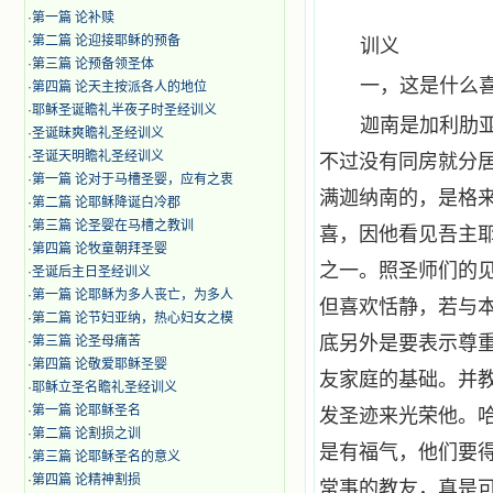
·
第一篇 论补赎
·
第二篇 论迎接耶稣的预备
训义
·
第三篇 论预备领圣体
一，这是什么
·
第四篇 论天主按派各人的地位
·
耶稣圣诞瞻礼半夜子时圣经训义
迦南是加利肋
·
圣诞昧爽瞻礼圣经训义
·
圣诞天明瞻礼圣经训义
不过没有同房就分
·
第一篇 论对于马槽圣婴，应有之衷
满迦纳南的，是格
·
第二篇 论耶稣降诞白冷郡
·
第三篇 论圣婴在马槽之教训
喜，因他看见吾主
·
第四篇 论牧童朝拜圣婴
之一。照圣师们的
·
圣诞后主日圣经训义
·
第一篇 论耶稣为多人丧亡，为多人
但喜欢恬静，若与
·
第二篇 论节妇亚纳，热心妇女之模
底另外是要表示尊
·
第三篇 论圣母痛苦
·
第四篇 论敬爱耶稣圣婴
友家庭的基础。并
·
耶稣立圣名瞻礼圣经训义
·
第一篇 论耶稣圣名
发圣迹来光荣他。
·
第二篇 论割损之训
是有福气，他们要
·
第三篇 论耶稣圣名的意义
·
第四篇 论精神割损
常事的教友，真是