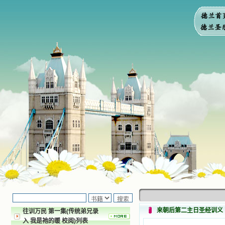
来朝后第二主日圣经训义
往训万民 第一集(传统弟兄录
入 我是祂的暖 校阅)列表