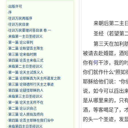
·
出版许可
·
序
·
往训万民再版序
来朝后第二主
·
往训万民目录
·
往训万民要理问答目录 卷 一
圣经（若望第
·
来临第一主日圣经训义
·
第一篇 论公审判
第三天在加利
·
第二篇 论盼望吾主降生
被请去赴婚筵，酒短
·
第三篇 论来临时期
·
第四篇 论吾主来临三式
你有
何
干涉，我的时
·
来临第二主日圣经训义
你们就作什么”照
·
第一篇 论天主试炼义人
·
第二篇 论耶稣真为天主所遣发之默
耶稣给他们说：“你
·
第三篇 论铎德所行天主之事迹
说，如今可以舀出
·
第四篇 论疑怪耶稣的人
·
来临第三主日圣经训义
是从哪里来的，只
·
第一篇 论天主无所不在
·
第二篇 论认识自己
酒，等客喝足了，
·
第三篇 论人原始及终向
的头一个圣迹，发
·
第四篇 论吾主耶稣在我们当中
·
来临第四主日圣经训义