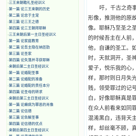
·
三王来朝瞻礼圣经训义
吁，千古之奇
·
第一篇 论三王来朝的历史
·
第二篇 论忠于主宠
形像，推测他的原
·
第三篇 论三王之德
像。耶稣乃至圣之
·
第四篇 论三王朝拜耶稣
·
三王来朝后第一主日圣经训义
的时候吾主在人前
·
第一篇 论家庭教育
他，自谦的圣工。
·
第二篇 论吾主隐在纳匝肋
·
第三篇 论圣家
时，天就洞开，圣
·
第四篇 论失落并寻获耶稣
·
来朝后第二主日圣经训义
爱子，悦乐我的心
·
第一篇 论婚配圣事
样，那时则日月失
·
第二篇 论婚配的准备
·
第三篇 论婚配的责任本分
贱，领受罪过的记
·
第四篇 论圣母的转求
白，好像耶稣真是
·
来朝后第三主日圣经训义
·
第一篇 论癞病为罪恶的肖像
在众人前看来如同
·
第二篇 论信德
混淆黑白，违背天
·
第三篇 论告解圣事
·
第四篇 论信德的优点
样，却丝毫不顾，
·
来朝后第四主日圣经训义