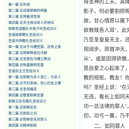
得圣神的工夫，其
·
第一篇 论补赎
影子，何必要割损
·
第二篇 论迎接耶稣的预备
·
第三篇 论预备领圣体
故，甘心情愿以属
·
第四篇 论天主按派各人的地位
·
耶稣圣诞瞻礼半夜子时圣经训义
欲救赎吾人耳”，
·
圣诞昧爽瞻礼圣经训义
乃至圣皇皇天主，
·
圣诞天明瞻礼圣经训义
·
第一篇 论对于马槽圣婴，应有之衷
视阔步，昂首冲天
·
第二篇 论耶稣降诞白冷郡
从”，或是因得骄
·
第三篇 论圣婴在马槽之教训
·
第四篇 论牧童朝拜圣婴
是自爱之心起来了
·
圣诞后主日圣经训义
教的规矩。教友！
·
第一篇 论耶稣为多人丧亡，为多人
·
第二篇 论节妇亚纳，热心妇女之模
吗？圣经上说：“在
·
第三篇 论圣母痛苦
·
第四篇 论敬爱耶稣圣婴
无违，看长上如同
·
耶稣立圣名瞻礼圣经训义
功一总法律的罪人
·
第一篇 论耶稣圣名
·
第二篇 论割损之训
仞，功亏一簧，乃
·
第三篇 论耶稣圣名的意义
二、如同罪人
·
第四篇 论精神割损