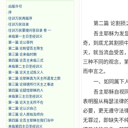
·
出版许可
·
序
·
往训万民再版序
第二篇 论割损
·
往训万民目录
·
往训万民要理问答目录 卷 一
吾主耶稣为发
·
来临第一主日圣经训义
奇，到底尤其割损
·
第一篇 论公审判
·
第二篇 论盼望吾主降生
天，就当流血受苦
·
第三篇 论来临时期
·
第四篇 论吾主来临三式
三种不同的观念，
·
来临第二主日圣经训义
而申言之。
·
第一篇 论天主试炼义人
·
第二篇 论耶稣真为天主所遣发之默
一、如同属下
·
第三篇 论铎德所行天主之事迹
·
第四篇 论疑怪耶稣的人
吾主耶稣自视
·
来临第三主日圣经训义
表明服从梅瑟法律
·
第一篇 论天主无所不在
·
第二篇 论认识自己
必要，更无遵守法
·
第三篇 论人原始及终向
无罪过，即缺失不
·
第四篇 论吾主耶稣在我们当中
·
来临第四主日圣经训义