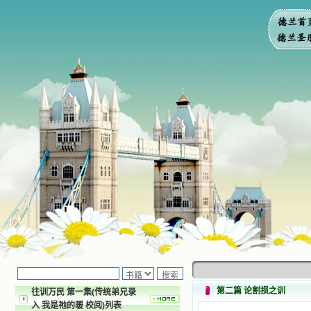
第二篇 论割损之训
往训万民 第一集(传统弟兄录
入 我是祂的暖 校阅)列表