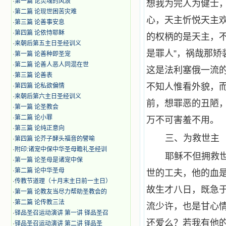
·
第一篇 论灵魂的风浪
想我为完人为健士
·
第二篇 论现世困苦灾难
心，天主忻悦天主
·
第三篇 论善事安息
·
第四篇 论依恃耶稣
的权柄的是天主，
·
来朝后第五主日圣经训义
是罪人”，祸哉那
·
第一篇 论善种即圣宠
·
第二篇 论善人恶人同混在世
这是法利塞俄一流
·
第三篇 论善表
不知人惟看外貌，
·
第四篇 论私欲偏情
·
来朝后第六主日圣经训义
前，想罪恶的丑陋
·
第一篇 论圣教会
·
第二篇 论小罪
万不可害羞不用。
·
第三篇 论纯正意向
三、为救世主
·
第四篇 论芥子酵头福音的譬喻
·
附印:诸宠中保中华圣母瞻礼圣经训
耶稣不但拥救
·
第一篇 论圣母是诸宠中保
·
第二篇 论中华圣母
世的工夫，他的血是
·
传教节道理（十月末主日前一主日）
故生才八日，既急
·
第一篇 论教友当尽力帮助圣教会的
·
第二篇 论传教三法
流少许，也是甘心
·
铎品圣召运动演讲 第一讲 铎品圣召
还爱么？若我有他
·
铎品圣召运动演讲 第二讲 铎品圣