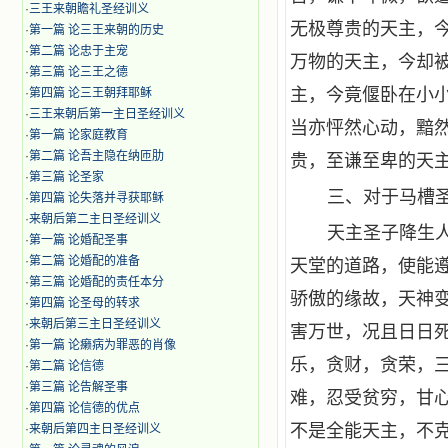
·
三王来朝瞻礼圣经训义
无极尊贵的天主，
·
第一篇 论三王来朝的历史
·
第二篇 论忠于主宠
万物的天主，今却
·
第三篇 论三王之德
主，今竟偃卧在小
·
第四篇 论三王朝拜耶稣
·
三王来朝后第一主日圣经训义
当亦怦然心动，黯
·
第一篇 论家庭教育
·
第二篇 论吾主隐在纳匝肋
贵，至谦至卑的天主
·
第三篇 论圣家
三、对于马槽
·
第四篇 论失落并寻获耶稣
·
来朝后第二主日圣经训义
天主圣子降生
·
第一篇 论婚配圣事
·
第二篇 论婚配的准备
天堂的道路，使能
·
第三篇 论婚配的责任本分
骄傲的缘故，天神
·
第四篇 论圣母的转求
·
来朝后第三主日圣经训义
害万世，况且日日
·
第一篇 论癞病为罪恶的肖像
乐，贪财，贪荣，
·
第二篇 论信德
·
第三篇 论告解圣事
难，忍受贫穷，甘心
·
第四篇 论信德的优点
不是全能天主，不
·
来朝后第四主日圣经训义