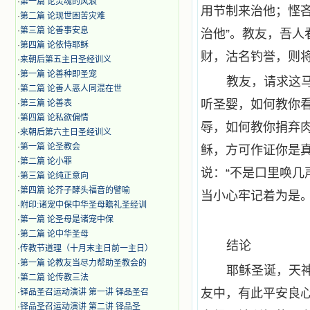
·
第一篇 论灵魂的风浪
用节制来治他；悭
·
第二篇 论现世困苦灾难
·
第三篇 论善事安息
治他”。教友，吾
·
第四篇 论依恃耶稣
财，沽名钓誉，则
·
来朝后第五主日圣经训义
·
第一篇 论善种即圣宠
教友，请求这
·
第二篇 论善人恶人同混在世
听圣婴，如何教你
·
第三篇 论善表
·
第四篇 论私欲偏情
辱，如何教你捐弃
·
来朝后第六主日圣经训义
·
第一篇 论圣教会
稣，方可作证你是
·
第二篇 论小罪
说：“不是口里唤几
·
第三篇 论纯正意向
·
第四篇 论芥子酵头福音的譬喻
当小心牢记着为是
·
附印:诸宠中保中华圣母瞻礼圣经训
·
第一篇 论圣母是诸宠中保
·
第二篇 论中华圣母
结论
·
传教节道理（十月末主日前一主日）
·
第一篇 论教友当尽力帮助圣教会的
耶稣圣诞，天
·
第二篇 论传教三法
友中，有此平安良
·
铎品圣召运动演讲 第一讲 铎品圣召
·
铎品圣召运动演讲 第二讲 铎品圣