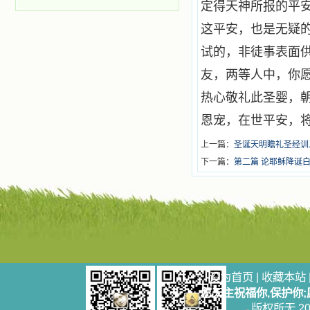
定得天神所报的平
这平安，也是无疑
试的，非徒事表面
友，两等人中，你
热心敬礼此圣婴，
恩宠，在世平安，
上一篇：
圣诞天明瞻礼圣经训
下一篇：
第二篇 论耶稣降诞
设为首页
|
收藏本站
愿天主祝福你,保护你
版权所无 2006