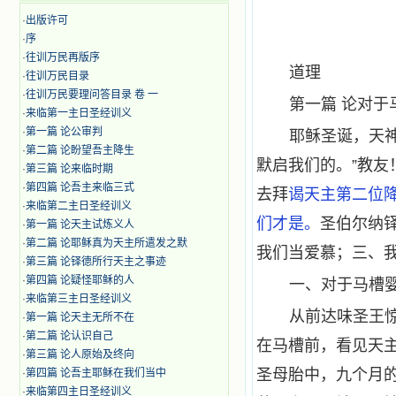
·
出版许可
·
序
·
往训万民再版序
道理
·
往训万民目录
·
往训万民要理问答目录 卷 一
第一篇 论对于
·
来临第一主日圣经训义
·
第一篇 论公审判
耶稣圣诞，天
·
第二篇 论盼望吾主降生
默启我们的。”教
·
第三篇 论来临时期
·
第四篇 论吾主来临三式
去拜
谒天主第二位
·
来临第二主日圣经训义
们才是。
圣伯尔纳
·
第一篇 论天主试炼义人
·
第二篇 论耶稣真为天主所遣发之默
我们当爱慕；三、我
·
第三篇 论铎德所行天主之事迹
·
第四篇 论疑怪耶稣的人
一、对于马槽
·
来临第三主日圣经训义
从前达味圣王
·
第一篇 论天主无所不在
·
第二篇 论认识自己
在马槽前，看见天
·
第三篇 论人原始及终向
圣母胎中，九个月
·
第四篇 论吾主耶稣在我们当中
·
来临第四主日圣经训义