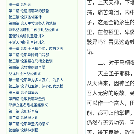
苦，上天天神，下
·
第一篇 论补赎
·
第二篇 论迎接耶稣的预备
孺，痛苦流泪，内
·
第三篇 论预备领圣体
子，这是全能永生
·
第四篇 论天主按派各人的地位
·
耶稣圣诞瞻礼半夜子时圣经训义
里，在包襁里，卑
·
圣诞昧爽瞻礼圣经训义
骇异吗？看见这奇妙
·
圣诞天明瞻礼圣经训义
·
第一篇 论对于马槽圣婴，应有之衷
错。
·
第二篇 论耶稣降诞白冷郡
·
第三篇 论圣婴在马槽之教训
二、对于马槽
·
第四篇 论牧童朝拜圣婴
天主圣子耶稣
·
圣诞后主日圣经训义
·
第一篇 论耶稣为多人丧亡，为多人
从天降来，因神圣
·
第二篇 论节妇亚纳，热心妇女之模
吾人无穷的原故。
·
第三篇 论圣母痛苦
·
第四篇 论敬爱耶稣圣婴
可以作一个富人，
·
耶稣立圣名瞻礼圣经训义
·
第一篇 论耶稣圣名
能，都可归他掌握
·
第二篇 论割损之训
仍然有无穷功劳，
·
第三篇 论耶稣圣名的意义
·
第四篇 论精神割损
苦，谦下卑微，欲