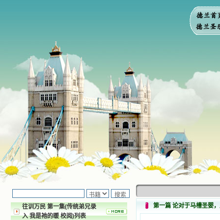
第一篇 论对于马槽圣婴
往训万民 第一集(传统弟兄录
入 我是祂的暖 校阅)列表