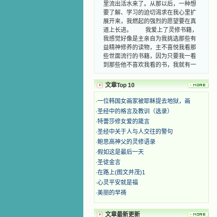
里流出活水来了。从那以后，一种想
要了解、学习的迫切渴求在我心里扩
展开来，我燃起的强烈的愿望要在真
道上长进。 我爱上了灵修书籍，
我感觉好像是主亲自为我挑选那些有
益精神修养的读物，主不喜悦我看那
些世面流行的书籍，因为只要我一看
到那些他不喜欢我看的书，我就有一
种厌恶的感觉。主保守我，那样细心
地防护着我，从那以后我从未读过一
文章Top 10
本不良的书籍。 善良的书使人向
善，这些圣人的作品，渐渐地印在了
·
一位韩国女画家被耶稣提去地狱，画
我的脑子里。读这些圣书时，我思潮
·
圣经中的格言及教训（选录）
汹涌起伏，欣喜不能自已。书中谈到
·
特蕾莎修女爱的箴言
这些圣人们如何在与主的交往中得到
·
圣经中关于人与人交往的警句
灵命的更新，德行的馨香如何上达天
庭。啊，在这世上曾住过那么多热心
·
鲍思高神父的灵修语录
的圣人，为了传播福音，他们告别亲
·
假如这是最后一天
人，舍下了他们手中的一切，轻快地
·
圣徒金言
踏上了异国他乡，到没有人知道真神
·
在路上(图文并茂)1
的世界里去。啊，若不是主的引领，
·
心灵平安就是福
我可能到死还不认识他们呢！ 我
·
美丽的早祷
的心灵从主给我的这些圣人的言行中
选取了最美的色彩；当他们的一生在
我面前展开时，我是多么的惊奇、兴
文章最新更新