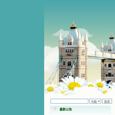
小德兰爱心书屋最新公告 有一天，我
做了一个奇怪的梦，至今让我难忘。
梦中，我看到一本打开的用石头做的
书，我用舌头去舔它，觉得有一种甜
最新公告
味，我就更用力去舔，最后从这本书