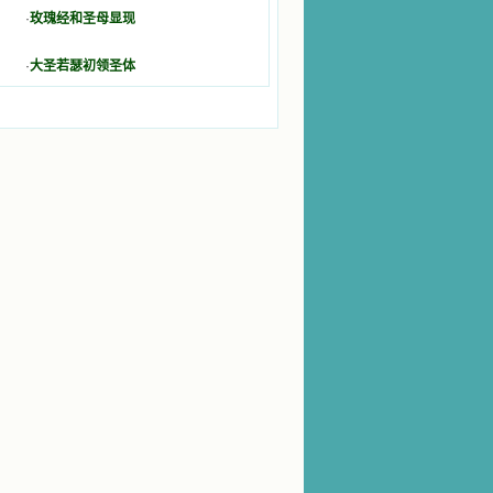
·
玫瑰经和圣母显现
·
大圣若瑟初领圣体