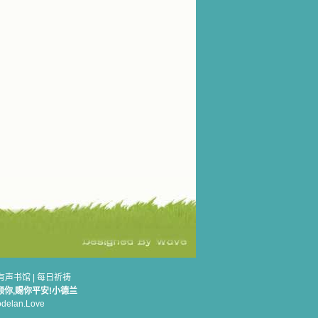
有声书馆
|
每日祈祷
顾你,赐你平安!小德兰
elan.Love