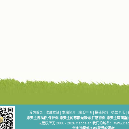
设为首页
|
收藏本站
|
本站简介
|
站长申明
|
投稿信箱
|
德兰圣乐
|
愿天主祝福你,保护你;愿天主的慈颜光照你,仁慈待你;愿天主转面垂
版权所无 2006 - 2026 xiaodelan 我们的域名： Www.xiaod
您永远是第(1)位蒙受祝福者