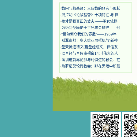
奋啊！当我读到他们为主而受人逼
迫、凌辱，为将福音广传而被人追杀
·
教宗与敌基督：大背教的预言与现状
时，我为他们的在天之灵祈祷，我哭
·
贝拉明《论敌基督》十项特征 与 拉
着，为自已的同胞带给他们的苦难而
·
祂才是我真正的丈夫 ——圣女依搦
哀号。我一遍遍地重读那一行行被我
·
为绝罚圣庇护十世兄弟会辩护——他
的斑斑泪痕弄得模糊不清的字句，那
·
“请勿剥夺我们的弥撒”——1969年
些被主的爱火所燃烧而离开家乡来到
中国的传教士，我多么爱你们啊！我
·
孤军奋战：奥大维亚尼枢机与“新神
心中流淌着多少感激的泪水。 他
·
圣天神连祷文(据圣经成文，供信友
们受苦却觉得喜乐，因为他们爱主，
·
以圣经与圣传审视良14:《伟大的人
他们感到能为主受一点苦是多么喜乐
·
读训道篇再论那与时俱进的教会：在
的事。他们受苦时仍在唱着感谢的
·
热罗尼莫论假教会：那在黑暗中积蓄
歌，因他们无法不称颂主，因主使他
们的心灵洋溢了快乐；他们激发了我
内心神圣的热情，在我的心灵深处燃
烧起一股无法扑灭的火焰，他们那强
有力的言行激励我向前。 我一面
读，一面想过着他们这样圣善的生
活，也立志不在这虚幻的尘世中寻求
安慰。我一读就是几个钟头，累了就
望着书上的圣像沉思默想。啊，当我
想到我有一天还要见到他们，亲耳聆
听他们的教诲，伴随在他们的身边，
和他们一起赞颂吾主，想到那使我欣
喜欢乐的甜蜜的相会，这世界对于我