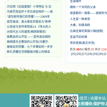
·
圣诞缅怀
迫、凌辱，为将福音广传而被人追杀
·
贝拉明《论敌基督》十项特征 与 拉
·
拥有一个共同的父亲
时，我为他们的在天之灵祈祷，我哭
·
为绝罚圣庇护十世兄弟会辩护——他
着，为自已的同胞带给他们的苦难而
·
很喜歡的一首歌——谢谢你
·
“请勿剥夺我们的弥撒”——1969年
哀号。我一遍遍地重读那一行行被我
·
人生是一种承受
的斑斑泪痕弄得模糊不清的字句，那
·
孤军奋战：奥大维亚尼枢机与“新神
·
大雁，别做海鸥
些被主的爱火所燃烧而离开家乡来到
·
以圣经与圣传审视良14:《伟大的人
中国的传教士，我多么爱你们啊！我
·
比画还美的英国小镇[组图]
·
对现代主义的谴责(梅西耶枢机）
心中流淌着多少感激的泪水。 他
·
致教会的公开信 ——宣布退出国际
·
圣诞节的祈祷
们受苦却觉得喜乐，因为他们爱主，
·
致困惑天主教徒的公开信(马塞尔·
他们感到能为主受一点苦是多么喜乐
·
奇异恩典(图文并茂)
·
被偷走的弥撒：七个步骤如何一步步
的事。他们受苦时仍在唱着感谢的
页次:
40
/54 每页:
25
共计:
134
歌，因他们无法不称颂主，因主使他
·
新礼弥撒在司铎服装问题上的错误
[
25
] [
26
] [
27
] [
28
] [
29
] [
30
] [
3
们的心灵洋溢了快乐；他们激发了我
内心神圣的热情，在我的心灵深处燃
烧起一股无法扑灭的火焰，他们那强
有力的言行激励我向前。 我一面
读，一面想过着他们这样圣善的生
活，也立志不在这虚幻的尘世中寻求
安慰。我一读就是几个钟头，累了就
望着书上的圣像沉思默想。啊，当我
想到我有一天还要见到他们，亲耳聆
听他们的教诲，伴随在他们的身边，
设为首页
|
收藏本站
和他们一起赞颂吾主，想到那使我欣
喜欢乐的甜蜜的相会，这世界对于我
愿天主祝福你,保护你