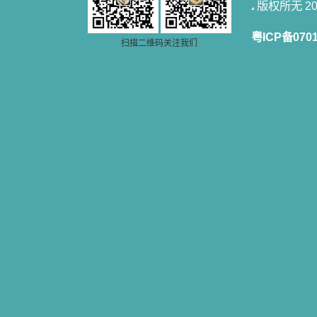
一点吸引力都没有了。 从这些书
版权所无 2006
籍里，我认识了许多爱主的人，他们
使我更亲近主，帮助我更深的认识
粤ICP备070
主，爱主。这些曾经生活在人间的圣
扫描二维码关注我们
人圣女，内心隐藏着来自天上光照的
各种宝藏，听他们对悦主的甜蜜喁
语，我也陶醉了。主藉着这些书籍慢
慢地培养我的心灵，当我看到这些圣
德芬芳的圣人再看看满身污秽的我，
我失望过，沮丧过，哭泣过，和主呕
气过，甚至埋怨天主不用祂的全能让
我立刻成圣。但是主让我明白，灵命
的成长需要时间，成长是渐进的，农
民等待稻谷的长成需要整个季节，才
能品尝丰收的喜悦，我也要有谦卑受
教的态度才能接受主的话语，要让这
些圣言成为血肉（果实），是需要时
间的。 从网上我读到许多有益心
灵的书。当我首次读到盖恩夫人的传
记时，清泪沾腮，她的经历强烈地震
撼着我的心，我接受到了一个很大的
恩宠，使我认识了十字架是生命的真
正之路。读圣女小德兰的传记时，我
又有别一种感受，我看到了一个与我
眼所见的完全不同的世界，那里没有