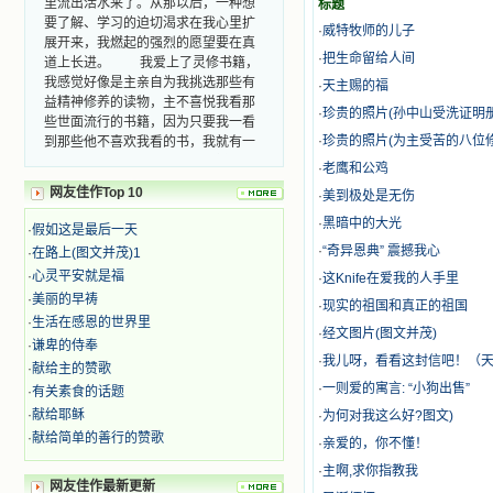
标题
要了解、学习的迫切渴求在我心里扩
·
威特牧师的儿子
展开来，我燃起的强烈的愿望要在真
道上长进。 我爱上了灵修书籍，
·
把生命留给人间
我感觉好像是主亲自为我挑选那些有
·
天主赐的福
益精神修养的读物，主不喜悦我看那
·
珍贵的照片(孙中山受洗证明册
些世面流行的书籍，因为只要我一看
到那些他不喜欢我看的书，我就有一
·
珍贵的照片(为主受苦的八位修
种厌恶的感觉。主保守我，那样细心
·
老鹰和公鸡
地防护着我，从那以后我从未读过一
网友佳作Top 10
本不良的书籍。 善良的书使人向
·
美到极处是无伤
善，这些圣人的作品，渐渐地印在了
·
黑暗中的大光
·
假如这是最后一天
我的脑子里。读这些圣书时，我思潮
·
“奇异恩典” 震撼我心
·
在路上(图文并茂)1
汹涌起伏，欣喜不能自已。书中谈到
这些圣人们如何在与主的交往中得到
·
心灵平安就是福
·
这Knife在爱我的人手里
灵命的更新，德行的馨香如何上达天
·
美丽的早祷
·
现实的祖国和真正的祖国
庭。啊，在这世上曾住过那么多热心
·
生活在感恩的世界里
的圣人，为了传播福音，他们告别亲
·
经文图片(图文并茂)
·
谦卑的侍奉
人，舍下了他们手中的一切，轻快地
·
我儿呀，看看这封信吧！（
·
献给主的赞歌
踏上了异国他乡，到没有人知道真神
·
一则爱的寓言: “小狗出售”
·
有关素食的话题
的世界里去。啊，若不是主的引领，
我可能到死还不认识他们呢！ 我
·
献给耶稣
·
为何对我这么好?图文)
的心灵从主给我的这些圣人的言行中
·
献给简单的善行的赞歌
·
亲爱的，你不懂！
选取了最美的色彩；当他们的一生在
·
主啊,求你指教我
我面前展开时，我是多么的惊奇、兴
网友佳作最新更新
奋啊！当我读到他们为主而受人逼