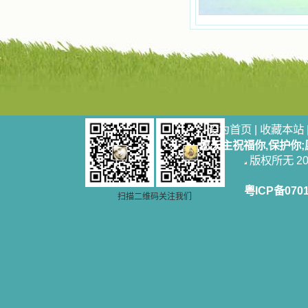
籍里，我认识了许多爱主的人，他们
使我更亲近主，帮助我更深的认识
主，爱主。这些曾经生活在人间的圣
人圣女，内心隐藏着来自天上光照的
各种宝藏，听他们对悦主的甜蜜喁
语，我也陶醉了。主藉着这些书籍慢
慢地培养我的心灵，当我看到这些圣
德芬芳的圣人再看看满身污秽的我，
我失望过，沮丧过，哭泣过，和主呕
气过，甚至埋怨天主不用祂的全能让
设为首页
|
收藏本站
我立刻成圣。但是主让我明白，灵命
的成长需要时间，成长是渐进的，农
愿天主祝福你,保护你
民等待稻谷的长成需要整个季节，才
版权所无 2006
能品尝丰收的喜悦，我也要有谦卑受
教的态度才能接受主的话语，要让这
粤ICP备070
些圣言成为血肉（果实），是需要时
扫描二维码关注我们
间的。 从网上我读到许多有益心
灵的书。当我首次读到盖恩夫人的传
记时，清泪沾腮，她的经历强烈地震
撼着我的心，我接受到了一个很大的
恩宠，使我认识了十字架是生命的真
正之路。读圣女小德兰的传记时，我
又有别一种感受，我看到了一个与我
眼所见的完全不同的世界，那里没有
争吵，没有仇恨，没有岐视，那是主