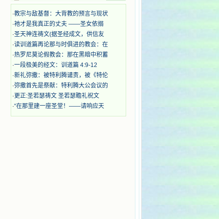
迫、凌辱，为将福音广传而被人追杀
时，我为他们的在天之灵祈祷，我哭
·
教宗与敌基督：大背教的预言与现状
着，为自已的同胞带给他们的苦难而
·
祂才是我真正的丈夫 ——圣女依搦
哀号。我一遍遍地重读那一行行被我
·
圣天神连祷文(据圣经成文，供信友
的斑斑泪痕弄得模糊不清的字句，那
·
读训道篇再论那与时俱进的教会：在
些被主的爱火所燃烧而离开家乡来到
·
热罗尼莫论假教会：那在黑暗中积蓄
中国的传教士，我多么爱你们啊！我
·
一段极美的经文：训道篇 4:9-12
心中流淌着多少感激的泪水。 他
们受苦却觉得喜乐，因为他们爱主，
·
新礼弥撒：被特利腾谴责，被《特伦
他们感到能为主受一点苦是多么喜乐
·
弥撒首先是祭献：特利腾大公会议的
的事。他们受苦时仍在唱着感谢的
·
更正:圣若瑟祷文 圣若瑟瞻礼祝文
歌，因他们无法不称颂主，因主使他
·
“在那里建一座圣堂！——请响应天
们的心灵洋溢了快乐；他们激发了我
内心神圣的热情，在我的心灵深处燃
烧起一股无法扑灭的火焰，他们那强
有力的言行激励我向前。 我一面
读，一面想过着他们这样圣善的生
活，也立志不在这虚幻的尘世中寻求
安慰。我一读就是几个钟头，累了就
望着书上的圣像沉思默想。啊，当我
想到我有一天还要见到他们，亲耳聆
听他们的教诲，伴随在他们的身边，
和他们一起赞颂吾主，想到那使我欣
喜欢乐的甜蜜的相会，这世界对于我
一点吸引力都没有了。 从这些书