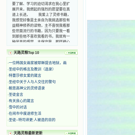
要了解、学习的迫切渴求在我心里扩
展开来，我燃起的强烈的愿望要在真
道上长进。 我爱上了灵修书籍，
我感觉好像是主亲自为我挑选那些有
益精神修养的读物，主不喜悦我看那
些世面流行的书籍，因为只要我一看
到那些他不喜欢我看的书，我就有一
种厌恶的感觉。主保守我，那样细心
地防护着我，从那以后我从未读过一
本不良的书籍。 善良的书使人向
天路灵粮Top 10
善，这些圣人的作品，渐渐地印在了
我的脑子里。读这些圣书时，我思潮
·
一位韩国女画家被耶稣提去地狱，画
汹涌起伏，欣喜不能自已。书中谈到
·
圣经中的格言及教训（选录）
这些圣人们如何在与主的交往中得到
·
特蕾莎修女爱的箴言
灵命的更新，德行的馨香如何上达天
·
圣经中关于人与人交往的警句
庭。啊，在这世上曾住过那么多热心
·
鲍思高神父的灵修语录
的圣人，为了传播福音，他们告别亲
人，舍下了他们手中的一切，轻快地
·
圣徒金言
踏上了异国他乡，到没有人知道真神
·
有关良心的箴言
的世界里去。啊，若不是主的引领，
·
雪中的对话
我可能到死还不认识他们呢！ 我
·
在闹市中度退修生活
的心灵从主给我的这些圣人的言行中
·
圣徒--特司谛更:人被造的目的
选取了最美的色彩；当他们的一生在
我面前展开时，我是多么的惊奇、兴
奋啊！当我读到他们为主而受人逼
天路灵粮最新更新