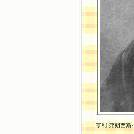
籍里，我认识了许多爱主的人，他们
使我更亲近主，帮助我更深的认识
主，爱主。这些曾经生活在人间的圣
人圣女，内心隐藏着来自天上光照的
各种宝藏，听他们对悦主的甜蜜喁
语，我也陶醉了。主藉着这些书籍慢
慢地培养我的心灵，当我看到这些圣
德芬芳的圣人再看看满身污秽的我，
我失望过，沮丧过，哭泣过，和主呕
气过，甚至埋怨天主不用祂的全能让
我立刻成圣。但是主让我明白，灵命
的成长需要时间，成长是渐进的，农
民等待稻谷的长成需要整个季节，才
能品尝丰收的喜悦，我也要有谦卑受
教的态度才能接受主的话语，要让这
些圣言成为血肉（果实），是需要时
间的。 从网上我读到许多有益心
灵的书。当我首次读到盖恩夫人的传
记时，清泪沾腮，她的经历强烈地震
撼着我的心，我接受到了一个很大的
恩宠，使我认识了十字架是生命的真
正之路。读圣女小德兰的传记时，我
又有别一种感受，我看到了一个与我
眼所见的完全不同的世界，那里没有
亨利·弗朗西斯
争吵，没有仇恨，没有岐视，那是主