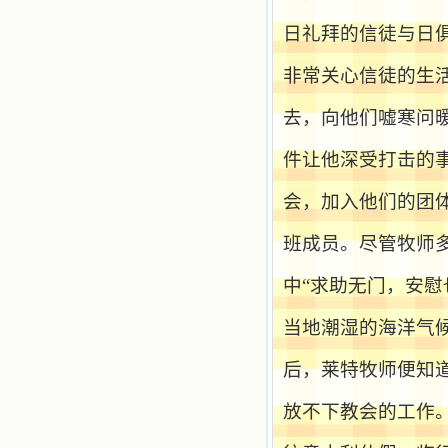
乐、圣洁等等美德。他们的言行是滋
润我心田的美酒。 这些书使我专
日礼拜的信徒与日
注于天上的事理，我的很多不良嗜好
因此不知不觉地放弃了。我的信德一
非常关心信徒的生
天一天长大，我知道我的一言一行都
有天使记录；我也深信人有灵魂，信
主的人有一个美好的家；也相信圣人
去，向他们嘘寒问
们都在天上为我祈祷，我并不是孤军
奋战；我是生活在一个由天上地下千
件让他深受打击的
千万万奉耶稣的名而组成的家庭里，
我庆幸自己因了主的恩宠能生活在这
会，加入他们的团
个大家庭慈爱的怀抱里；我也渴望所
有的人都能进入光明天家，和圣人们
一起赞美天主于无穷世！ 小德兰
班成员。尽管牧师
爱心书屋启源于一个美好的梦。小德
兰希望所有圣书的作者和译者都能向
中“求助无门，安
主敞开心门，为圣书广传而不记个人
的私利；愿天主赐福小德兰；赐福所
当地潮湿的海洋气
有传扬主名的网站；赐福所有来看圣
书的人；也求主扩张人的心界，使小
德兰能将更多更好的书藉，献给喜欢
后，莱特牧师便知
读圣书的人！从2014年12月18日开始
我们使用新域名(xiaodelan.love），
放不下教会的工作
原域名被他人办理开通,请您更改您网
站或博客上的链接，谢谢。 【请关注