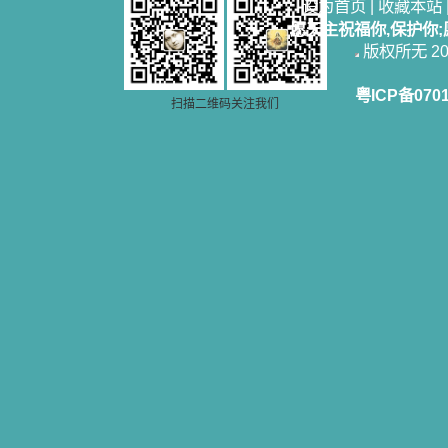
设为首页
|
收藏本站
记时，清泪沾腮，她的经历强烈地震
愿天主祝福你,保护你
撼着我的心，我接受到了一个很大的
版权所无 2006
恩宠，使我认识了十字架是生命的真
正之路。读圣女小德兰的传记时，我
又有别一种感受，我看到了一个与我
粤ICP备070
眼所见的完全不同的世界，那里没有
扫描二维码关注我们
争吵，没有仇恨，没有岐视，那是主
自己在人的心里建造的爱的天堂。还
有圣女大德兰的自传，在这位圣女的
感召下，我初领了圣体，从圣体中获
得无量恩宠。这些书引我向往那超性
的境界，向往那浑然忘我的境界，从
此无益的书一概不看了。我一遍遍地
重温这些我喜欢的书籍，一遍又一遍
地回味书中那些难忘的情景，我和他
们谈心，告诉他们我愿意效法他们，
心里多么渴望能像他们那样爱主。
我因此而认识了许许多多圣人，
这些圣人中有许多也曾是罪人，使我
也能向他们敞开心门。我一会儿求这
个圣人为我转祷，一会儿求那个圣人
为我祈求圣宠，这些圣人使我的生活
变得丰富多彩。我想，既然他们真心
爱天主，那么他们也会真心爱我。现
在他们和天主如此接近，当世人向他