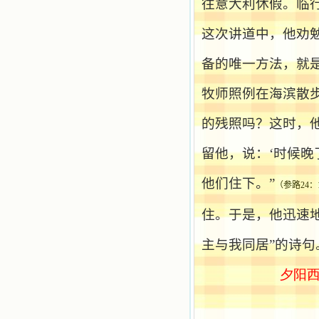
往意大利休假。临
微信公众号：小德兰书屋】
小德兰爱心书屋最新公告 有一天，我
做了一个奇怪的梦，至今让我难忘。
这次讲道中，他劝
梦中，我看到一本打开的用石头做的
书，我用舌头去舔它，觉得有一种甜
备的唯一方法，就
味，我就更用力去舔，最后从这本书
里流出活水来了。从那以后，一种想
牧师照例在海滨散
要了解、学习的迫切渴求在我心里扩
展开来，我燃起的强烈的愿望要在真
道上长进。 我爱上了灵修书籍，
的残照吗？这时，
我感觉好像是主亲自为我挑选那些有
益精神修养的读物，主不喜悦我看那
留他，说：‘时候晚
些世面流行的书籍，因为只要我一看
到那些他不喜欢我看的书，我就有一
他们住下。”
种厌恶的感觉。主保守我，那样细心
（参路
24
：
地防护着我，从那以后我从未读过一
本不良的书籍。 善良的书使人向
住。于是，他迅速
善，这些圣人的作品，渐渐地印在了
我的脑子里。读这些圣书时，我思潮
主与我同居”的诗
汹涌起伏，欣喜不能自已。书中谈到
这些圣人们如何在与主的交往中得到
夕阳
灵命的更新，德行的馨香如何上达天
庭。啊，在这世上曾住过那么多热心
的圣人，为了传播福音，他们告别亲
人，舍下了他们手中的一切，轻快地