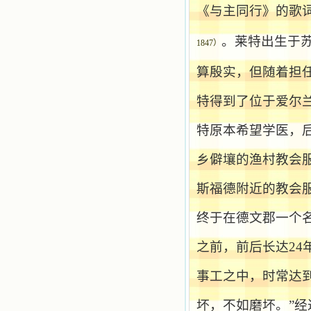
自己在人的心里建造的爱的天堂。还
《与主同行》的歌
有圣女大德兰的自传，在这位圣女的
感召下，我初领了圣体，从圣体中获
。莱特出生于
得无量恩宠。这些书引我向往那超性
1847
）
的境界，向往那浑然忘我的境界，从
此无益的书一概不看了。我一遍遍地
算殷实，但随着担
重温这些我喜欢的书籍，一遍又一遍
地回味书中那些难忘的情景，我和他
特得到了位于爱尔
们谈心，告诉他们我愿意效法他们，
心里多么渴望能像他们那样爱主。
我因此而认识了许许多多圣人，
特原本希望学医，
这些圣人中有许多也曾是罪人，使我
也能向他们敞开心门。我一会儿求这
乡僻壤的渔村教会
个圣人为我转祷，一会儿求那个圣人
为我祈求圣宠，这些圣人使我的生活
斯福德附近的教会
变得丰富多彩。我想，既然他们真心
爱天主，那么他们也会真心爱我。现
在他们和天主如此接近，当世人向他
终于在德文郡一个
们祈求时，他们也会想方设法将我的
祈祷告诉天主的。就这样，他们和我
之前，前后长达
24
共享生活的体验，不断地把上天仁爱
的芬芳散播给我，他们的友谊使我的
事工之中，时常达
欢乐加倍，痛苦减半；他们已走过死
阴的幽谷，从他们身上我学习到了明
辨、通达、智慧、勇敢、诚实、快
坏，不如磨坏。”