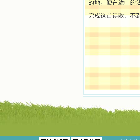
的地，便在途中的
安慰。我一读就是几个钟头，累了就
望着书上的圣像沉思默想。啊，当我
完成这首诗歌，不
想到我有一天还要见到他们，亲耳聆
听他们的教诲，伴随在他们的身边，
和他们一起赞颂吾主，想到那使我欣
喜欢乐的甜蜜的相会，这世界对于我
一点吸引力都没有了。 从这些书
籍里，我认识了许多爱主的人，他们
使我更亲近主，帮助我更深的认识
主，爱主。这些曾经生活在人间的圣
人圣女，内心隐藏着来自天上光照的
各种宝藏，听他们对悦主的甜蜜喁
语，我也陶醉了。主藉着这些书籍慢
慢地培养我的心灵，当我看到这些圣
德芬芳的圣人再看看满身污秽的我，
我失望过，沮丧过，哭泣过，和主呕
气过，甚至埋怨天主不用祂的全能让
我立刻成圣。但是主让我明白，灵命
的成长需要时间，成长是渐进的，农
民等待稻谷的长成需要整个季节，才
能品尝丰收的喜悦，我也要有谦卑受
教的态度才能接受主的话语，要让这
些圣言成为血肉（果实），是需要时
间的。 从网上我读到许多有益心
灵的书。当我首次读到盖恩夫人的传