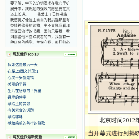
展开来，我燃起的强烈的愿望要在真
道上长进。 我爱上了灵修书籍，
我感觉好像是主亲自为我挑选那些有
益精神修养的读物，主不喜悦我看那
些世面流行的书籍，因为只要我一看
到那些他不喜欢我看的书，我就有一
种厌恶的感觉。主保守我，那样细心
地防护着我，从那以后我从未读过一
本不良的书籍。 善良的书使人向
网友佳作Top 10
善，这些圣人的作品，渐渐地印在了
我的脑子里。读这些圣书时，我思潮
·
假如这是最后一天
汹涌起伏，欣喜不能自已。书中谈到
·
在路上(图文并茂)1
这些圣人们如何在与主的交往中得到
灵命的更新，德行的馨香如何上达天
·
心灵平安就是福
庭。啊，在这世上曾住过那么多热心
·
美丽的早祷
的圣人，为了传播福音，他们告别亲
·
生活在感恩的世界里
人，舍下了他们手中的一切，轻快地
·
谦卑的侍奉
踏上了异国他乡，到没有人知道真神
·
献给主的赞歌
的世界里去。啊，若不是主的引领，
·
有关素食的话题
我可能到死还不认识他们呢！ 我
的心灵从主给我的这些圣人的言行中
·
献给耶稣
北京时间
2012
选取了最美的色彩；当他们的一生在
·
献给简单的善行的赞歌
我面前展开时，我是多么的惊奇、兴
当开幕式进行到揭
奋啊！当我读到他们为主而受人逼
网友佳作最新更新