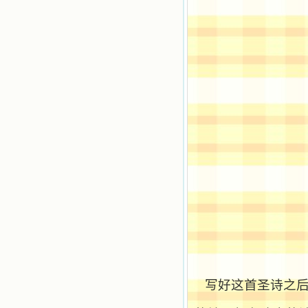
踏上了异国他乡，到没有人知道真神
的世界里去。啊，若不是主的引领，
我可能到死还不认识他们呢！ 我
的心灵从主给我的这些圣人的言行中
选取了最美的色彩；当他们的一生在
我面前展开时，我是多么的惊奇、兴
奋啊！当我读到他们为主而受人逼
迫、凌辱，为将福音广传而被人追杀
时，我为他们的在天之灵祈祷，我哭
着，为自已的同胞带给他们的苦难而
哀号。我一遍遍地重读那一行行被我
的斑斑泪痕弄得模糊不清的字句，那
些被主的爱火所燃烧而离开家乡来到
中国的传教士，我多么爱你们啊！我
心中流淌着多少感激的泪水。 他
们受苦却觉得喜乐，因为他们爱主，
他们感到能为主受一点苦是多么喜乐
的事。他们受苦时仍在唱着感谢的
歌，因他们无法不称颂主，因主使他
们的心灵洋溢了快乐；他们激发了我
内心神圣的热情，在我的心灵深处燃
烧起一股无法扑灭的火焰，他们那强
有力的言行激励我向前。 我一面
写好这首圣诗之后
读，一面想过着他们这样圣善的生
活，也立志不在这虚幻的尘世中寻求