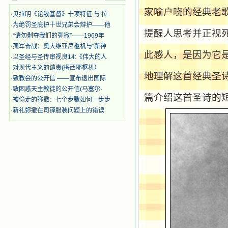
迫、凌辱，为将福音广传而被人追杀
时，我为他们的在天之灵祈祷，我哭
家喻户晓的经典老
·
贝拉明《论敌基督》十项特征 与 拉
着，为自已的同胞带给他们的苦难而
·
为绝罚圣庇护十世兄弟会辩护——他
哀号。我一遍遍地重读那一行行被我
提醒人思考并正视
·
“请勿剥夺我们的弥撒”——1969年
的斑斑泪痕弄得模糊不清的字句，那
些被主的爱火所燃烧而离开家乡来到
·
孤军奋战：奥大维亚尼枢机与“新神
此感人，是因为它
中国的传教士，我多么爱你们啊！我
·
以圣经与圣传审视良14:《伟大的人
心中流淌着多少感激的泪水。 他
·
对现代主义的谴责(梅西耶枢机）
们受苦却觉得喜乐，因为他们爱主，
地理解这首经典圣
·
致教会的公开信 ——宣布退出国际
他们感到能为主受一点苦是多么喜乐
·
致困惑天主教徒的公开信(马塞尔·
的事。他们受苦时仍在唱着感谢的
篇介绍这首圣诗的
·
被偷走的弥撒：七个步骤如何一步步
歌，因他们无法不称颂主，因主使他
们的心灵洋溢了快乐；他们激发了我
·
新礼弥撒在司铎服装问题上的错误
内心神圣的热情，在我的心灵深处燃
烧起一股无法扑灭的火焰，他们那强
有力的言行激励我向前。 我一面
读，一面想过着他们这样圣善的生
活，也立志不在这虚幻的尘世中寻求
安慰。我一读就是几个钟头，累了就
望着书上的圣像沉思默想。啊，当我
想到我有一天还要见到他们，亲耳聆
听他们的教诲，伴随在他们的身边，
和他们一起赞颂吾主，想到那使我欣
喜欢乐的甜蜜的相会，这世界对于我
一点吸引力都没有了。 从这些书