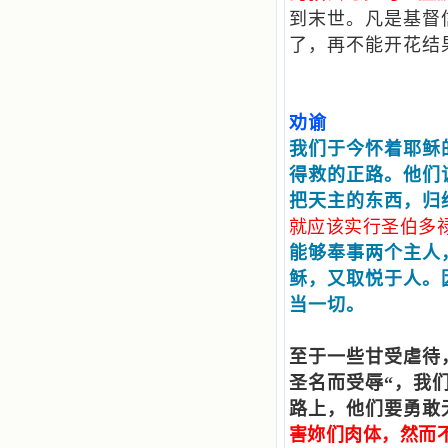
到末世。凡是基督
了，再不能开花结
劝谕
我们于今怀着耶稣
得救的正路。他们
把天主的东西，归
就应该实行圣伯多
能够奉事两个主人
稣，又取悦于人。
当一切。
至于一些甘受虐待
圣名而受辱“，我
路上，他们要勇敢
害妳们肉体，然而