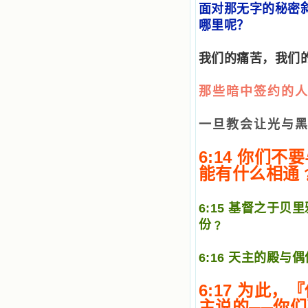
天一天长大，我知道我的一言一行都
面对那无字的秘密
有天使记录；我也深信人有灵魂，信
哪里呢？
主的人有一个美好的家；也相信圣人
们都在天上为我祈祷，我并不是孤军
奋战；我是生活在一个由天上地下千
我们的痛苦，我们
千万万奉耶稣的名而组成的家庭里，
我庆幸自己因了主的恩宠能生活在这
那些暗中签约的人
个大家庭慈爱的怀抱里；我也渴望所
有的人都能进入光明天家，和圣人们
一起赞美天主于无穷世！ 小德兰
一旦教会让光与
爱心书屋启源于一个美好的梦。小德
兰希望所有圣书的作者和译者都能向
6:14
你们不要
主敞开心门，为圣书广传而不记个人
的私利；愿天主赐福小德兰；赐福所
能有什么相通
有传扬主名的网站；赐福所有来看圣
书的人；也求主扩张人的心界，使小
德兰能将更多更好的书藉，献给喜欢
6:15
基督之于贝里
读圣书的人！从2014年12月18日开始
份﹖
我们使用新域名(xiaodelan.love），
原域名被他人办理开通,请您更改您网
站或博客上的链接，谢谢。 【请关注
6:16
天主的殿与偶
微信公众号：小德兰书屋】
小德兰爱心书屋最新公告 有一天，我
6:17
为此，『
做了一个奇怪的梦，至今让我难忘。
梦中，我看到一本打开的用石头做的
──
主说的
你们