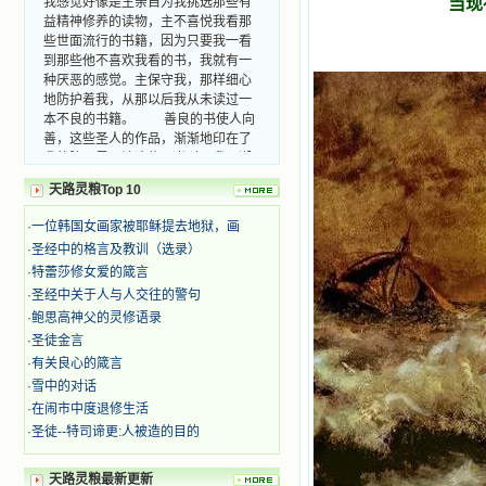
益精神修养的读物，主不喜悦我看那
当现
些世面流行的书籍，因为只要我一看
到那些他不喜欢我看的书，我就有一
种厌恶的感觉。主保守我，那样细心
地防护着我，从那以后我从未读过一
本不良的书籍。 善良的书使人向
善，这些圣人的作品，渐渐地印在了
我的脑子里。读这些圣书时，我思潮
汹涌起伏，欣喜不能自已。书中谈到
这些圣人们如何在与主的交往中得到
天路灵粮Top 10
灵命的更新，德行的馨香如何上达天
庭。啊，在这世上曾住过那么多热心
·
一位韩国女画家被耶稣提去地狱，画
的圣人，为了传播福音，他们告别亲
·
圣经中的格言及教训（选录）
人，舍下了他们手中的一切，轻快地
·
特蕾莎修女爱的箴言
踏上了异国他乡，到没有人知道真神
的世界里去。啊，若不是主的引领，
·
圣经中关于人与人交往的警句
我可能到死还不认识他们呢！ 我
·
鲍思高神父的灵修语录
的心灵从主给我的这些圣人的言行中
·
圣徒金言
选取了最美的色彩；当他们的一生在
·
有关良心的箴言
我面前展开时，我是多么的惊奇、兴
·
雪中的对话
奋啊！当我读到他们为主而受人逼
·
在闹市中度退修生活
迫、凌辱，为将福音广传而被人追杀
时，我为他们的在天之灵祈祷，我哭
·
圣徒--特司谛更:人被造的目的
着，为自已的同胞带给他们的苦难而
哀号。我一遍遍地重读那一行行被我
天路灵粮最新更新