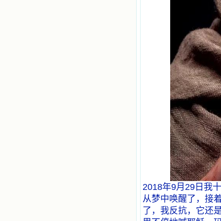
各种宝藏，听他们对悦主的甜蜜喁
语，我也陶醉了。主藉着这些书籍慢
慢地培养我的心灵，当我看到这些圣
德芬芳的圣人再看看满身污秽的我，
我失望过，沮丧过，哭泣过，和主呕
气过，甚至埋怨天主不用祂的全能让
我立刻成圣。但是主让我明白，灵命
的成长需要时间，成长是渐进的，农
民等待稻谷的长成需要整个季节，才
能品尝丰收的喜悦，我也要有谦卑受
教的态度才能接受主的话语，要让这
些圣言成为血肉（果实），是需要时
间的。 从网上我读到许多有益心
灵的书。当我首次读到盖恩夫人的传
记时，清泪沾腮，她的经历强烈地震
撼着我的心，我接受到了一个很大的
恩宠，使我认识了十字架是生命的真
正之路。读圣女小德兰的传记时，我
又有别一种感受，我看到了一个与我
眼所见的完全不同的世界，那里没有
争吵，没有仇恨，没有岐视，那是主
2018年9月29日
自己在人的心里建造的爱的天堂。还
有圣女大德兰的自传，在这位圣女的
从梦中唤醒了，接
感召下，我初领了圣体，从圣体中获
了，我反抗，它还
得无量恩宠。这些书引我向往那超性