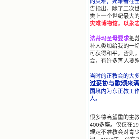
的灾难，死难者在
选取了最美的色彩；当他们的一生在
告指出，除了二次
我面前展开时，我是多么的惊奇、兴
奋啊！当我读到他们为主而受人逼
类上一个世纪最大的
迫、凌辱，为将福音广传而被人追杀
灾难博物馆，以永
时，我为他们的在天之灵祈祷，我哭
着，为自已的同胞带给他们的苦难而
哀号。我一遍遍地重读那一行行被我
法蒂玛圣母要求
把
的斑斑泪痕弄得模糊不清的字句，那
补人类加给我的一
些被主的爱火所燃烧而离开家乡来到
可获得和平。否则
中国的传教士，我多么爱你们啊！我
心中流淌着多少感激的泪水。 他
会，有许多善人要
们受苦却觉得喜乐，因为他们爱主，
他们感到能为主受一点苦是多么喜乐
当时的正教会的大
的事。他们受苦时仍在唱着感谢的
歌，因他们无法不称颂主，因主使他
过妥协与歌颂来
们的心灵洋溢了快乐；他们激发了我
国境内为东正教工作
内心神圣的热情，在我的心灵深处燃
人。
烧起一股无法扑灭的火焰，他们那强
有力的言行激励我向前。 我一面
读，一面想过着他们这样圣善的生
活，也立志不在这虚幻的尘世中寻求
很多德高望重的主
安慰。我一读就是几个钟头，累了就
400多座。仅仅在
望着书上的圣像沉思默想。啊，当我
规定不准教会对青
想到我有一天还要见到他们，亲耳聆
听他们的教诲，伴随在他们的身边，