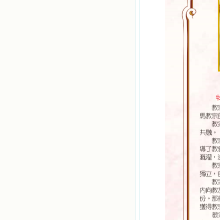
的芬芳散播给我，他们的友谊使我的
欢乐加倍，痛苦减半；他们已走过死
阴的幽谷，从他们身上我学习到了明
辨、通达、智慧、勇敢、诚实、快
乐、圣洁等等美德。他们的言行是滋
润我心田的美酒。 这些书使我专
注于天上的事理，我的很多不良嗜好
因此不知不觉地放弃了。我的信德一
天一天长大，我知道我的一言一行都
有天使记录；我也深信人有灵魂，信
主的人有一个美好的家；也相信圣人
们都在天上为我祈祷，我并不是孤军
奋战；我是生活在一个由天上地下千
千万万奉耶稣的名而组成的家庭里，
我庆幸自己因了主的恩宠能生活在这
个大家庭慈爱的怀抱里；我也渴望所
有的人都能进入光明天家，和圣人们
一起赞美天主于无穷世！ 小德兰
爱心书屋启源于一个美好的梦。小德
兰希望所有圣书的作者和译者都能向
主敞开心门，为圣书广传而不记个人
的私利；愿天主赐福小德兰；赐福所
有传扬主名的网站；赐福所有来看圣
书的人；也求主扩张人的心界，使小
德兰能将更多更好的书藉，献给喜欢