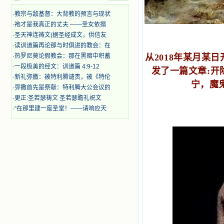
的斑斑泪痕弄得模糊不清的字句，那
些被主的爱火所燃烧而离开家乡来到
·
教宗与敌基督：大背教的预言与现状
中国的传教士，我多么爱你们啊！我
·
祂才是我真正的丈夫 ——圣女依搦
心中流淌着多少感激的泪水。 他
·
圣天神连祷文(据圣经成文，供信友
们受苦却觉得喜乐，因为他们爱主，
·
读训道篇再论那与时俱进的教会：在
他们感到能为主受一点苦是多么喜乐
的事。他们受苦时仍在唱着感谢的
·
热罗尼莫论假教会：那在黑暗中积蓄
从2018年某月某
歌，因他们无法不称颂主，因主使他
·
一段极美的经文：训道篇 4:9-12
发了一篇文章:开
们的心灵洋溢了快乐；他们激发了我
·
新礼弥撒：被特利腾谴责，被《特伦
内心神圣的热情，在我的心灵深处燃
宁，魔
·
弥撒首先是祭献：特利腾大公会议的
烧起一股无法扑灭的火焰，他们那强
·
更正:圣若瑟祷文 圣若瑟瞻礼祝文
有力的言行激励我向前。 我一面
·
“在那里建一座圣堂！——请响应天
读，一面想过着他们这样圣善的生
活，也立志不在这虚幻的尘世中寻求
安慰。我一读就是几个钟头，累了就
望着书上的圣像沉思默想。啊，当我
想到我有一天还要见到他们，亲耳聆
听他们的教诲，伴随在他们的身边，
和他们一起赞颂吾主，想到那使我欣
喜欢乐的甜蜜的相会，这世界对于我
一点吸引力都没有了。 从这些书
籍里，我认识了许多爱主的人，他们
使我更亲近主，帮助我更深的认识
主，爱主。这些曾经生活在人间的圣
人圣女，内心隐藏着来自天上光照的