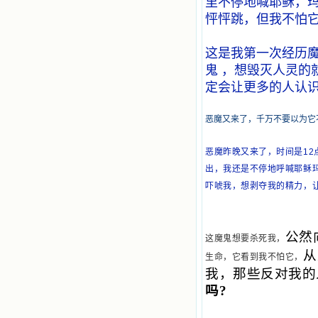
里不停地喊耶稣，玛
的境界，向往那浑然忘我的境界，从
此无益的书一概不看了。我一遍遍地
怦怦跳，但我不怕它
重温这些我喜欢的书籍，一遍又一遍
地回味书中那些难忘的情景，我和他
这是我第一次经历
们谈心，告诉他们我愿意效法他们，
心里多么渴望能像他们那样爱主。
鬼 ，想毁灭人灵的
我因此而认识了许许多多圣人，
定会让更多的人认
这些圣人中有许多也曾是罪人，使我
也能向他们敞开心门。我一会儿求这
个圣人为我转祷，一会儿求那个圣人
恶魔又来了，千万不要以为它
为我祈求圣宠，这些圣人使我的生活
变得丰富多彩。我想，既然他们真心
恶魔昨晚又来了，时间是12
爱天主，那么他们也会真心爱我。现
出，我还是不停地呼喊耶稣
在他们和天主如此接近，当世人向他
们祈求时，他们也会想方设法将我的
吓唬我，想剥夺我的精力，
祈祷告诉天主的。就这样，他们和我
共享生活的体验，不断地把上天仁爱
的芬芳散播给我，他们的友谊使我的
欢乐加倍，痛苦减半；他们已走过死
公然
这魔鬼想要杀死我，
阴的幽谷，从他们身上我学习到了明
从
生命，它看到我不怕它，
辨、通达、智慧、勇敢、诚实、快
我，那些反对我的
乐、圣洁等等美德。他们的言行是滋
润我心田的美酒。 这些书使我专
吗?
注于天上的事理，我的很多不良嗜好
因此不知不觉地放弃了。我的信德一