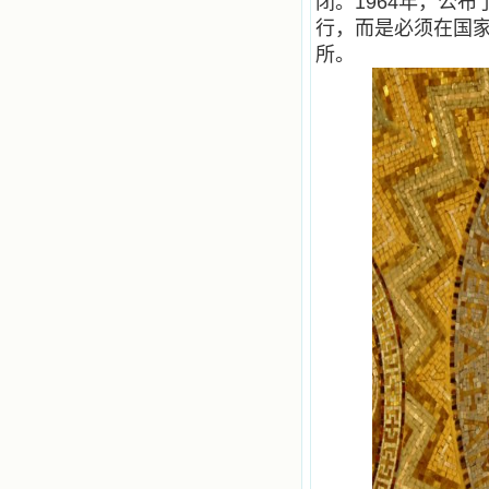
闭。1964年，公
和他们一起赞颂吾主，想到那使我欣
行，而是必须在国家
喜欢乐的甜蜜的相会，这世界对于我
所。
一点吸引力都没有了。 从这些书
籍里，我认识了许多爱主的人，他们
使我更亲近主，帮助我更深的认识
主，爱主。这些曾经生活在人间的圣
人圣女，内心隐藏着来自天上光照的
各种宝藏，听他们对悦主的甜蜜喁
语，我也陶醉了。主藉着这些书籍慢
慢地培养我的心灵，当我看到这些圣
德芬芳的圣人再看看满身污秽的我，
我失望过，沮丧过，哭泣过，和主呕
气过，甚至埋怨天主不用祂的全能让
我立刻成圣。但是主让我明白，灵命
的成长需要时间，成长是渐进的，农
民等待稻谷的长成需要整个季节，才
能品尝丰收的喜悦，我也要有谦卑受
教的态度才能接受主的话语，要让这
些圣言成为血肉（果实），是需要时
间的。 从网上我读到许多有益心
灵的书。当我首次读到盖恩夫人的传
记时，清泪沾腮，她的经历强烈地震
撼着我的心，我接受到了一个很大的
恩宠，使我认识了十字架是生命的真
正之路。读圣女小德兰的传记时，我