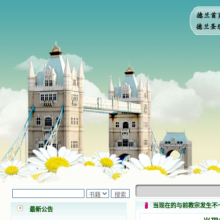
小德兰爱心书屋最新公告 有一天，我
做了一个奇怪的梦，至今让我难忘。
梦中，我看到一本打开的用石头做的
书，我用舌头去舔它，觉得有一种甜
味，我就更用力去舔，最后从这本书
里流出活水来了。从那以后，一种想
要了解、学习的迫切渴求在我心里扩
展开来，我燃起的强烈的愿望要在真
道上长进。 我爱上了灵修书籍，
当现在的与前教宗发生不
最新公告
我感觉好像是主亲自为我挑选那些有