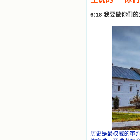
书，我用舌头去舔它，觉得有一种甜
味，我就更用力去舔，最后从这本书
6:18
我要做你们的
里流出活水来了。从那以后，一种想
要了解、学习的迫切渴求在我心里扩
展开来，我燃起的强烈的愿望要在真
道上长进。 我爱上了灵修书籍，
我感觉好像是主亲自为我挑选那些有
益精神修养的读物，主不喜悦我看那
些世面流行的书籍，因为只要我一看
到那些他不喜欢我看的书，我就有一
种厌恶的感觉。主保守我，那样细心
地防护着我，从那以后我从未读过一
本不良的书籍。 善良的书使人向
善，这些圣人的作品，渐渐地印在了
我的脑子里。读这些圣书时，我思潮
汹涌起伏，欣喜不能自已。书中谈到
这些圣人们如何在与主的交往中得到
灵命的更新，德行的馨香如何上达天
庭。啊，在这世上曾住过那么多热心
的圣人，为了传播福音，他们告别亲
人，舍下了他们手中的一切，轻快地
踏上了异国他乡，到没有人知道真神
的世界里去。啊，若不是主的引领，
我可能到死还不认识他们呢！ 我
历史是最权威的审判
的心灵从主给我的这些圣人的言行中