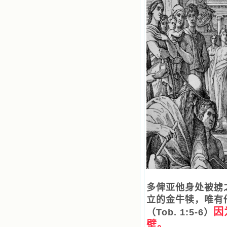
多俾亚他身处被掳
立的金牛犊，唯有
因
（Tob. 1:5-6）
壁。