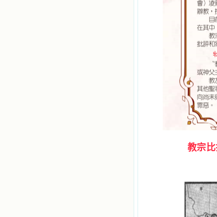
读圣书的人！从2014年12月18日开始
我们使用新域名(xiaodelan.love），
原域名被他人办理开通,请您更改您网
站或博客上的链接，谢谢。 【请关注
微信公众号：小德兰书屋】
教宗比