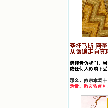
又有别一种感受，我看到了一个与我
眼所见的完全不同的世界，那里没有
争吵，没有仇恨，没有岐视，那是主
自己在人的心里建造的爱的天堂。还
有圣女大德兰的自传，在这位圣女的
感召下，我初领了圣体，从圣体中获
得无量恩宠。这些书引我向往那超性
的境界，向往那浑然忘我的境界，从
此无益的书一概不看了。我一遍遍地
重温这些我喜欢的书籍，一遍又一遍
圣托马斯·阿
地回味书中那些难忘的情景，我和他
从谬误走向真
们谈心，告诉他们我愿意效法他们，
心里多么渴望能像他们那样爱主。
我因此而认识了许许多多圣人，
信仰告诉我们，当
这些圣人中有许多也曾是罪人，使我
或任何人影响下受
也能向他们敞开心门。我一会儿求这
个圣人为我转祷，一会儿求那个圣人
为我祈求圣宠，这些圣人使我的生活
那么，教宗本笃十
变得丰富多彩。我想，既然他们真心
活者、教友牧函》
爱天主，那么他们也会真心爱我。现
在他们和天主如此接近，当世人向他
们祈求时，他们也会想方设法将我的
祈祷告诉天主的。就这样，他们和我
共享生活的体验，不断地把上天仁爱