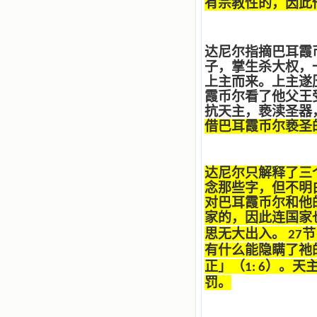
有宗教性的，因此
各种宝藏，听他们对悦主的甜蜜喁
语，我也陶醉了。主藉着这些书籍慢
慢地培养我的心灵，当我看到这些圣
德芬芳的圣人再看看满身污秽的我，
达尼尔指摘巴耳霞
我失望过，沮丧过，哭泣过，和主呕
子，掌生杀大权，
气过，甚至埋怨天主不用祂的全能让
上主而来。上主遂
我立刻成圣。但是主让我明白，灵命
的成长需要时间，成长是渐进的，农
霞币尔看了他父王
民等待稻谷的长成需要整个季节，才
抗天主，亵渎圣器
能品尝丰收的喜悦，我也要有谦卑受
借巴耳霞币尔亵圣
教的态度才能接受主的话语，要让这
些圣言成为血肉（果实），是需要时
间的。 从网上我读到许多有益心
灵的书。当我首次读到盖恩夫人的传
达尼尔只解释了三
记时，清泪沾腮，她的经历强烈地震
念那些字，但不明
撼着我的心，我接受到了一个很大的
对巴耳霞币尔和他
恩宠，使我认识了十字架是生命的真
家的，因此连国家
正之路。读圣女小德兰的传记时，我
思无大出入。
节
27
又有别一种感受，我看到了一个与我
眼所见的完全不同的世界，那里没有
有什么能隐瞒了祂
争吵，没有仇恨，没有岐视，那是主
正
」
（
）
。天
1: 6
自己在人的心里建造的爱的天堂。还
罚。
有圣女大德兰的自传，在这位圣女的
感召下，我初领了圣体，从圣体中获
得无量恩宠。这些书引我向往那超性