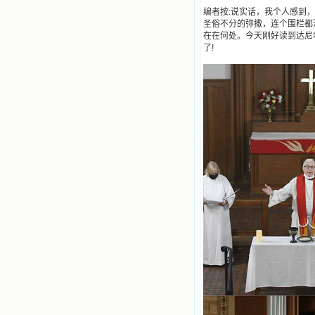
的境界，向往那浑然忘我的境界，从
编者按:说实话，我个人感到
此无益的书一概不看了。我一遍遍地
圣俗不分的弥撒，连个围栏都
重温这些我喜欢的书籍，一遍又一遍
在在何处。今天刚好读到达尼
地回味书中那些难忘的情景，我和他
了!
们谈心，告诉他们我愿意效法他们，
心里多么渴望能像他们那样爱主。
我因此而认识了许许多多圣人，
这些圣人中有许多也曾是罪人，使我
也能向他们敞开心门。我一会儿求这
个圣人为我转祷，一会儿求那个圣人
为我祈求圣宠，这些圣人使我的生活
变得丰富多彩。我想，既然他们真心
爱天主，那么他们也会真心爱我。现
在他们和天主如此接近，当世人向他
们祈求时，他们也会想方设法将我的
祈祷告诉天主的。就这样，他们和我
共享生活的体验，不断地把上天仁爱
的芬芳散播给我，他们的友谊使我的
欢乐加倍，痛苦减半；他们已走过死
阴的幽谷，从他们身上我学习到了明
辨、通达、智慧、勇敢、诚实、快
乐、圣洁等等美德。他们的言行是滋
润我心田的美酒。 这些书使我专
注于天上的事理，我的很多不良嗜好
因此不知不觉地放弃了。我的信德一