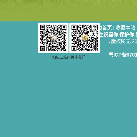
书，我用舌头去舔它，觉得有一种甜
味，我就更用力去舔，最后从这本书
里流出活水来了。从那以后，一种想
要了解、学习的迫切渴求在我心里扩
展开来，我燃起的强烈的愿望要在真
设为首页
|
收藏本站
道上长进。 我爱上了灵修书籍，
愿天主祝福你,保护你
我感觉好像是主亲自为我挑选那些有
版权所无 2006
益精神修养的读物，主不喜悦我看那
些世面流行的书籍，因为只要我一看
到那些他不喜欢我看的书，我就有一
粤ICP备070
扫描二维码关注我们
种厌恶的感觉。主保守我，那样细心
地防护着我，从那以后我从未读过一
本不良的书籍。 善良的书使人向
善，这些圣人的作品，渐渐地印在了
我的脑子里。读这些圣书时，我思潮
汹涌起伏，欣喜不能自已。书中谈到
这些圣人们如何在与主的交往中得到
灵命的更新，德行的馨香如何上达天
庭。啊，在这世上曾住过那么多热心
的圣人，为了传播福音，他们告别亲
人，舍下了他们手中的一切，轻快地
踏上了异国他乡，到没有人知道真神
的世界里去。啊，若不是主的引领，
我可能到死还不认识他们呢！ 我
的心灵从主给我的这些圣人的言行中