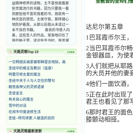
圣教会的圣师们
益精神修养的读物，主不喜悦我看那
些世面流行的书籍，因为只要我一看
到那些他不喜欢我看的书，我就有一
种厌恶的感觉。主保守我，那样细心
地防护着我，从那以后我从未读过一
达尼尔第五章
本不良的书籍。 善良的书使人向
善，这些圣人的作品，渐渐地印在了
1
巴耳霞币尔王，
我的脑子里。读这些圣书时，我思潮
汹涌起伏，欣喜不能自已。书中谈到
2
当巴耳霞币尔畅
这些圣人们如何在与主的交往中得到
天路灵粮Top 10
金银器皿，为使
灵命的更新，德行的馨香如何上达天
庭。啊，在这世上曾住过那么多热心
·
一位韩国女画家被耶稣提去地狱，画
3
人们就把从耶路
的圣人，为了传播福音，他们告别亲
·
圣经中的格言及教训（选录）
人，舍下了他们手中的一切，轻快地
的大员并他的妻
·
特蕾莎修女爱的箴言
踏上了异国他乡，到没有人知道真神
·
圣经中关于人与人交往的警句
的世界里去。啊，若不是主的引领，
4
他们一面饮酒，
我可能到死还不认识他们呢！ 我
·
鲍思高神父的灵修语录
的心灵从主给我的这些圣人的言行中
5
正在此时出现了
·
圣徒金言
选取了最美的色彩；当他们的一生在
·
有关良心的箴言
君王也看见了那
我面前展开时，我是多么的惊奇、兴
·
雪中的对话
奋啊！当我读到他们为主而受人逼
6
那时君王的面色
·
在闹市中度退修生活
迫、凌辱，为将福音广传而被人追杀
膝颤动相挜。
·
圣徒--特司谛更:人被造的目的
时，我为他们的在天之灵祈祷，我哭
着，为自已的同胞带给他们的苦难而
哀号。我一遍遍地重读那一行行被我
天路灵粮最新更新