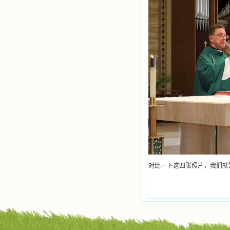
天一天长大，我知道我的一言一行都
有天使记录；我也深信人有灵魂，信
主的人有一个美好的家；也相信圣人
们都在天上为我祈祷，我并不是孤军
奋战；我是生活在一个由天上地下千
千万万奉耶稣的名而组成的家庭里，
我庆幸自己因了主的恩宠能生活在这
个大家庭慈爱的怀抱里；我也渴望所
有的人都能进入光明天家，和圣人们
一起赞美天主于无穷世！ 小德兰
爱心书屋启源于一个美好的梦。小德
兰希望所有圣书的作者和译者都能向
主敞开心门，为圣书广传而不记个人
的私利；愿天主赐福小德兰；赐福所
有传扬主名的网站；赐福所有来看圣
书的人；也求主扩张人的心界，使小
德兰能将更多更好的书藉，献给喜欢
读圣书的人！从2014年12月18日开始
对比一下这四张照片，我们就
我们使用新域名(xiaodelan.love），
原域名被他人办理开通,请您更改您网
站或博客上的链接，谢谢。 【请关注
微信公众号：小德兰书屋】
小德兰爱心书屋最新公告 有一天，我
做了一个奇怪的梦，至今让我难忘。
梦中，我看到一本打开的用石头做的