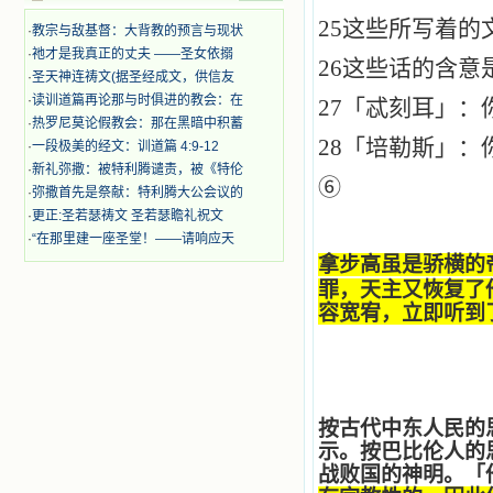
的斑斑泪痕弄得模糊不清的字句，那
25
这些所写着的
些被主的爱火所燃烧而离开家乡来到
·
教宗与敌基督：大背教的预言与现状
中国的传教士，我多么爱你们啊！我
·
祂才是我真正的丈夫 ——圣女依搦
26
这些话的含意
心中流淌着多少感激的泪水。 他
·
圣天神连祷文(据圣经成文，供信友
们受苦却觉得喜乐，因为他们爱主，
·
读训道篇再论那与时俱进的教会：在
27
「
忒刻耳
」
：
他们感到能为主受一点苦是多么喜乐
·
热罗尼莫论假教会：那在黑暗中积蓄
的事。他们受苦时仍在唱着感谢的
28
「
培勒斯
」
：
歌，因他们无法不称颂主，因主使他
·
一段极美的经文：训道篇 4:9-12
们的心灵洋溢了快乐；他们激发了我
·
新礼弥撒：被特利腾谴责，被《特伦
⑥
内心神圣的热情，在我的心灵深处燃
·
弥撒首先是祭献：特利腾大公会议的
烧起一股无法扑灭的火焰，他们那强
·
更正:圣若瑟祷文 圣若瑟瞻礼祝文
有力的言行激励我向前。 我一面
·
“在那里建一座圣堂！——请响应天
读，一面想过着他们这样圣善的生
拿步高虽是骄横的
活，也立志不在这虚幻的尘世中寻求
安慰。我一读就是几个钟头，累了就
罪，天主又恢复了
望着书上的圣像沉思默想。啊，当我
容宽宥，立即听到
想到我有一天还要见到他们，亲耳聆
听他们的教诲，伴随在他们的身边，
和他们一起赞颂吾主，想到那使我欣
喜欢乐的甜蜜的相会，这世界对于我
一点吸引力都没有了。 从这些书
籍里，我认识了许多爱主的人，他们
按古代中东人民的
使我更亲近主，帮助我更深的认识
示。按巴比伦人的
主，爱主。这些曾经生活在人间的圣
战败国的神明。「
人圣女，内心隐藏着来自天上光照的