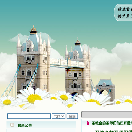
小德兰爱心书屋最新公告 有一天，我
做了一个奇怪的梦，至今让我难忘。
梦中，我看到一本打开的用石头做的
书，我用舌头去舔它，觉得有一种甜
味，我就更用力去舔，最后从这本书
里流出活水来了。从那以后，一种想
要了解、学习的迫切渴求在我心里扩
展开来，我燃起的强烈的愿望要在真
道上长进。 我爱上了灵修书籍，
圣教会的圣师们借巴耳霞
最新公告
我感觉好像是主亲自为我挑选那些有