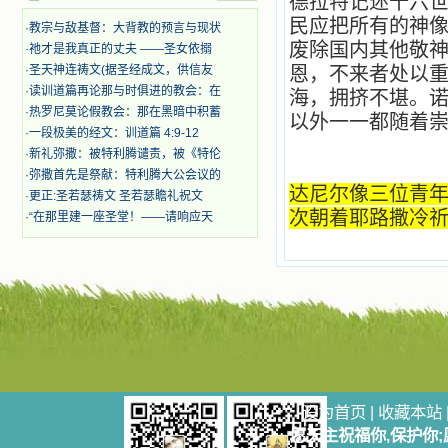
德拉特记述十六世
迫、凌辱，为将福音广传而被人追杀
民应把所有的神
·
教宗与敌基督：大背教的预言与现状
时，我为他们的在天之灵祈祷，我哭
废除国内其他敬
·
祂才是我真正的丈夫 ——圣女依搦
着，为自已的同胞带给他们的苦难而
·
圣天神连祷文(据圣经成文，供信友
哀号。我一遍遍地重读那一行行被我
恩，不来者处以重
的斑斑泪痕弄得模糊不清的字句，那
·
读训道篇再论那与时俱进的教会：在
海，拥挤不堪。
些被主的爱火所燃烧而离开家乡来到
·
热罗尼莫论假教会：那在黑暗中积蓄
以外一一都随着
中国的传教士，我多么爱你们啊！我
·
一段极美的经文：训道篇 4:9-12
心中流淌着多少感激的泪水。 他
·
新礼弥撒：被特利腾谴责，被《特伦
们受苦却觉得喜乐，因为他们爱主，
·
弥撒首先是祭献：特利腾大公会议的
他们感到能为主受一点苦是多么喜乐
达尼尔像三位青
·
更正:圣若瑟祷文 圣若瑟瞻礼祝文
的事。他们受苦时仍在唱着感谢的
歌，因他们无法不称颂主，因主使他
次朝着耶路撒冷
·
“在那里建一座圣堂！——请响应天
们的心灵洋溢了快乐；他们激发了我
内心神圣的热情，在我的心灵深处燃
烧起一股无法扑灭的火焰，他们那强
有力的言行激励我向前。 我一面
读，一面想过着他们这样圣善的生
活，也立志不在这虚幻的尘世中寻求
安慰。我一读就是几个钟头，累了就
望着书上的圣像沉思默想。啊，当我
想到我有一天还要见到他们，亲耳聆
听他们的教诲，伴随在他们的身边，
设为首页
|
收藏本站
和他们一起赞颂吾主，想到那使我欣
喜欢乐的甜蜜的相会，这世界对于我
愿天主祝福你,保护你