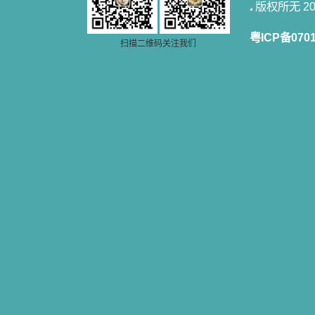
一点吸引力都没有了。 从这些书
版权所无 2006
籍里，我认识了许多爱主的人，他们
使我更亲近主，帮助我更深的认识
粤ICP备070
主，爱主。这些曾经生活在人间的圣
扫描二维码关注我们
人圣女，内心隐藏着来自天上光照的
各种宝藏，听他们对悦主的甜蜜喁
语，我也陶醉了。主藉着这些书籍慢
慢地培养我的心灵，当我看到这些圣
德芬芳的圣人再看看满身污秽的我，
我失望过，沮丧过，哭泣过，和主呕
气过，甚至埋怨天主不用祂的全能让
我立刻成圣。但是主让我明白，灵命
的成长需要时间，成长是渐进的，农
民等待稻谷的长成需要整个季节，才
能品尝丰收的喜悦，我也要有谦卑受
教的态度才能接受主的话语，要让这
些圣言成为血肉（果实），是需要时
间的。 从网上我读到许多有益心
灵的书。当我首次读到盖恩夫人的传
记时，清泪沾腮，她的经历强烈地震
撼着我的心，我接受到了一个很大的
恩宠，使我认识了十字架是生命的真
正之路。读圣女小德兰的传记时，我
又有别一种感受，我看到了一个与我
眼所见的完全不同的世界，那里没有