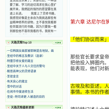
要了解、学习的迫切渴求在我心里扩
展开来，我燃起的强烈的愿望要在真
道上长进。 我爱上了灵修书籍，
我感觉好像是主亲自为我挑选那些有
益精神修养的读物，主不喜悦我看那
第六章 达尼尔在
些世面流行的书籍，因为只要我一看
到那些他不喜欢我看的书，我就有一
种厌恶的感觉。主保守我，那样细心
地防护着我，从那以后我从未读过一
「他们协议而来
天路灵粮Top 10
本不良的书籍。 善良的书使人向
善，这些圣人的作品，渐渐地印在了
·
一位韩国女画家被耶稣提去地狱，画
我的脑子里。读这些圣书时，我思潮
·
圣经中的格言及教训（选录）
汹涌起伏，欣喜不能自已。书中谈到
那些官长要求皇
这些圣人们如何在与主的交往中得到
·
特蕾莎修女爱的箴言
把他投入狮圈内
灵命的更新，德行的馨香如何上达天
·
圣经中关于人与人交往的警句
能表现，他们对
庭。啊，在这世上曾住过那么多热心
·
鲍思高神父的灵修语录
的圣人，为了传播福音，他们告别亲
·
圣徒金言
人，舍下了他们手中的一切，轻快地
·
有关良心的箴言
踏上了异国他乡，到没有人知道真神
古埃及和亚述，
·
雪中的对话
的世界里去。啊，若不是主的引领，
我可能到死还不认识他们呢！ 我
事情。本书的作
·
在闹市中度退修生活
的心灵从主给我的这些圣人的言行中
·
圣徒--特司谛更:人被造的目的
选取了最美的色彩；当他们的一生在
我面前展开时，我是多么的惊奇、兴
天路灵粮最新更新
奋啊！当我读到他们为主而受人逼