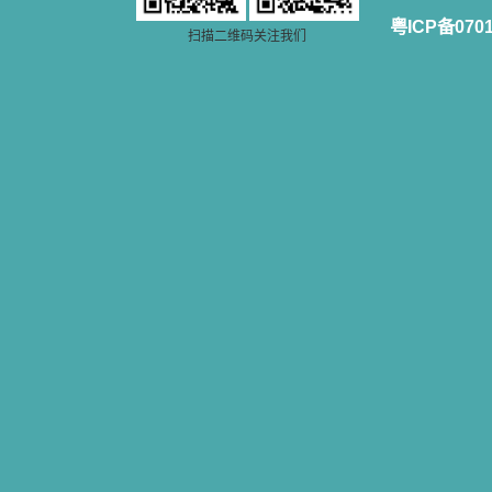
籍里，我认识了许多爱主的人，他们
粤ICP备070
使我更亲近主，帮助我更深的认识
扫描二维码关注我们
主，爱主。这些曾经生活在人间的圣
人圣女，内心隐藏着来自天上光照的
各种宝藏，听他们对悦主的甜蜜喁
语，我也陶醉了。主藉着这些书籍慢
慢地培养我的心灵，当我看到这些圣
德芬芳的圣人再看看满身污秽的我，
我失望过，沮丧过，哭泣过，和主呕
气过，甚至埋怨天主不用祂的全能让
我立刻成圣。但是主让我明白，灵命
的成长需要时间，成长是渐进的，农
民等待稻谷的长成需要整个季节，才
能品尝丰收的喜悦，我也要有谦卑受
教的态度才能接受主的话语，要让这
些圣言成为血肉（果实），是需要时
间的。 从网上我读到许多有益心
灵的书。当我首次读到盖恩夫人的传
记时，清泪沾腮，她的经历强烈地震
撼着我的心，我接受到了一个很大的
恩宠，使我认识了十字架是生命的真
正之路。读圣女小德兰的传记时，我
又有别一种感受，我看到了一个与我
眼所见的完全不同的世界，那里没有
争吵，没有仇恨，没有岐视，那是主