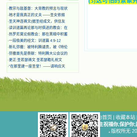
(5)这可怕的景
迫、凌辱，为将福音广传而被人追杀
时，我为他们的在天之灵祈祷，我哭
·
教宗与敌基督：大背教的预言与现状
着，为自已的同胞带给他们的苦难而
·
祂才是我真正的丈夫 ——圣女依搦
哀号。我一遍遍地重读那一行行被我
·
圣天神连祷文(据圣经成文，供信友
的斑斑泪痕弄得模糊不清的字句，那
·
读训道篇再论那与时俱进的教会：在
些被主的爱火所燃烧而离开家乡来到
·
热罗尼莫论假教会：那在黑暗中积蓄
中国的传教士，我多么爱你们啊！我
心中流淌着多少感激的泪水。 他
·
一段极美的经文：训道篇 4:9-12
们受苦却觉得喜乐，因为他们爱主，
·
新礼弥撒：被特利腾谴责，被《特伦
他们感到能为主受一点苦是多么喜乐
·
弥撒首先是祭献：特利腾大公会议的
的事。他们受苦时仍在唱着感谢的
·
更正:圣若瑟祷文 圣若瑟瞻礼祝文
歌，因他们无法不称颂主，因主使他
·
“在那里建一座圣堂！——请响应天
们的心灵洋溢了快乐；他们激发了我
内心神圣的热情，在我的心灵深处燃
烧起一股无法扑灭的火焰，他们那强
有力的言行激励我向前。 我一面
读，一面想过着他们这样圣善的生
活，也立志不在这虚幻的尘世中寻求
安慰。我一读就是几个钟头，累了就
望着书上的圣像沉思默想。啊，当我
想到我有一天还要见到他们，亲耳聆
设为首页
|
收藏本站
听他们的教诲，伴随在他们的身边，
和他们一起赞颂吾主，想到那使我欣
愿天主祝福你,保护你
喜欢乐的甜蜜的相会，这世界对于我
版权所无 2006
一点吸引力都没有了。 从这些书