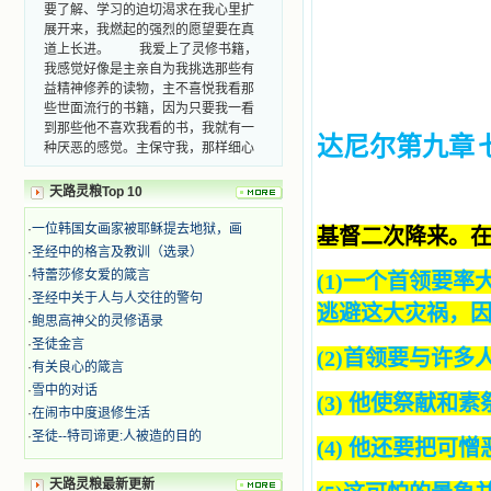
要了解、学习的迫切渴求在我心里扩
展开来，我燃起的强烈的愿望要在真
道上长进。 我爱上了灵修书籍，
我感觉好像是主亲自为我挑选那些有
益精神修养的读物，主不喜悦我看那
些世面流行的书籍，因为只要我一看
到那些他不喜欢我看的书，我就有一
达尼尔第九章
种厌恶的感觉。主保守我，那样细心
地防护着我，从那以后我从未读过一
本不良的书籍。 善良的书使人向
天路灵粮Top 10
善，这些圣人的作品，渐渐地印在了
我的脑子里。读这些圣书时，我思潮
·
一位韩国女画家被耶稣提去地狱，画
基督二次降来。在
汹涌起伏，欣喜不能自已。书中谈到
·
圣经中的格言及教训（选录）
这些圣人们如何在与主的交往中得到
·
特蕾莎修女爱的箴言
(1)一个首领要
灵命的更新，德行的馨香如何上达天
·
圣经中关于人与人交往的警句
庭。啊，在这世上曾住过那么多热心
逃避这大灾祸，因
的圣人，为了传播福音，他们告别亲
·
鲍思高神父的灵修语录
人，舍下了他们手中的一切，轻快地
·
圣徒金言
(2)首领要与许
踏上了异国他乡，到没有人知道真神
·
有关良心的箴言
的世界里去。啊，若不是主的引领，
·
雪中的对话
我可能到死还不认识他们呢！ 我
(3) 他使祭献和素祭停
·
在闹市中度退修生活
的心灵从主给我的这些圣人的言行中
·
圣徒--特司谛更:人被造的目的
选取了最美的色彩；当他们的一生在
(4) 他还要把可憎
我面前展开时，我是多么的惊奇、兴
奋啊！当我读到他们为主而受人逼
天路灵粮最新更新