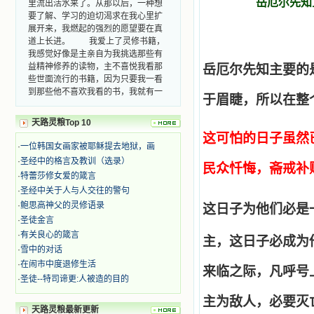
岳厄尔先知
要了解、学习的迫切渴求在我心里扩
展开来，我燃起的强烈的愿望要在真
道上长进。 我爱上了灵修书籍，
我感觉好像是主亲自为我挑选那些有
益精神修养的读物，主不喜悦我看那
岳厄尔先知主要的
些世面流行的书籍，因为只要我一看
到那些他不喜欢我看的书，我就有一
于眉睫，所以在整
种厌恶的感觉。主保守我，那样细心
地防护着我，从那以后我从未读过一
天路灵粮Top 10
本不良的书籍。 善良的书使人向
这可怕的日子虽然
善，这些圣人的作品，渐渐地印在了
·
一位韩国女画家被耶稣提去地狱，画
我的脑子里。读这些圣书时，我思潮
·
圣经中的格言及教训（选录）
汹涌起伏，欣喜不能自已。书中谈到
民众忏悔，斋戒补
这些圣人们如何在与主的交往中得到
·
特蕾莎修女爱的箴言
灵命的更新，德行的馨香如何上达天
·
圣经中关于人与人交往的警句
庭。啊，在这世上曾住过那么多热心
·
鲍思高神父的灵修语录
这日子为他们必是
的圣人，为了传播福音，他们告别亲
·
圣徒金言
人，舍下了他们手中的一切，轻快地
·
有关良心的箴言
踏上了异国他乡，到没有人知道真神
主，这日子必成为
·
雪中的对话
的世界里去。啊，若不是主的引领，
我可能到死还不认识他们呢！ 我
·
在闹市中度退修生活
来临之际，凡呼号
的心灵从主给我的这些圣人的言行中
·
圣徒--特司谛更:人被造的目的
选取了最美的色彩；当他们的一生在
主为敌人，必要灭
我面前展开时，我是多么的惊奇、兴
天路灵粮最新更新
奋啊！当我读到他们为主而受人逼