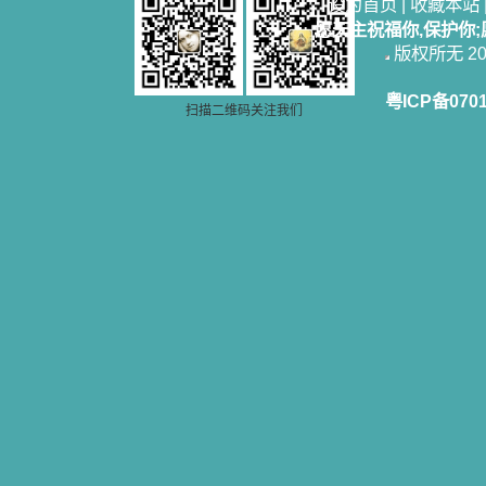
设为首页
|
收藏本站
站或博客上的链接，谢谢。 【请关注
微信公众号：小德兰书屋】
愿天主祝福你,保护你
小德兰爱心书屋最新公告 有一天，我
版权所无 2006
做了一个奇怪的梦，至今让我难忘。
梦中，我看到一本打开的用石头做的
粤ICP备070
书，我用舌头去舔它，觉得有一种甜
扫描二维码关注我们
味，我就更用力去舔，最后从这本书
里流出活水来了。从那以后，一种想
要了解、学习的迫切渴求在我心里扩
展开来，我燃起的强烈的愿望要在真
道上长进。 我爱上了灵修书籍，
我感觉好像是主亲自为我挑选那些有
益精神修养的读物，主不喜悦我看那
些世面流行的书籍，因为只要我一看
到那些他不喜欢我看的书，我就有一
种厌恶的感觉。主保守我，那样细心
地防护着我，从那以后我从未读过一
本不良的书籍。 善良的书使人向
善，这些圣人的作品，渐渐地印在了
我的脑子里。读这些圣书时，我思潮
汹涌起伏，欣喜不能自已。书中谈到
这些圣人们如何在与主的交往中得到
灵命的更新，德行的馨香如何上达天
庭。啊，在这世上曾住过那么多热心
的圣人，为了传播福音，他们告别亲