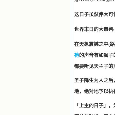
;
谷
13:24-25;21:25-26 ;
默
6:1
争吵，没有仇恨，没有岐视，那是主
自己在人的心里建造的爱的天堂。还
有圣女大德兰的自传，在这位圣女的
这日子虽然伟大可
感召下，我初领了圣体，从圣体中获
得无量恩宠。这些书引我向往那超性
的境界，向往那浑然忘我的境界，从
此无益的书一概不看了。我一遍遍地
世界末日的大审判
:
重温这些我喜欢的书籍，一遍又一遍
地回味书中那些难忘的情景，我和他
们谈心，告诉他们我愿意效法他们，
在天象震撼之中(路2
心里多么渴望能像他们那样爱主。
我因此而认识了许许多多圣人，
祂
的声音有如狮子的怒
这些圣人中有许多也曾是罪人，使我
也能向他们敞开心门。我一会儿求这
个圣人为我转祷，一会儿求那个圣人
都要听见天主子的
为我祈求圣宠，这些圣人使我的生活
变得丰富多彩。我想，既然他们真心
爱天主，那么他们也会真心爱我。现
圣子降生为人之后
在他们和天主如此接近，当世人向他
们祈求时，他们也会想方设法将我的
地，绝对地予以执
祈祷告诉天主的。就这样，他们和我
共享生活的体验，不断地把上天仁爱
的芬芳散播给我，他们的友谊使我的
「上主的日子」，为
欢乐加倍，痛苦减半；他们已走过死
阴的幽谷，从他们身上我学习到了明