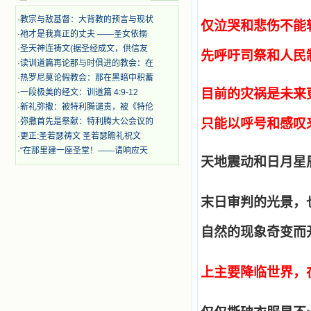
迫、凌辱，为将福音广传而被人追杀
·
教宗与敌基督：大背教的预言与现状
仅泣哭和悲伤不能
时，我为他们的在天之灵祈祷，我哭
·
祂才是我真正的丈夫 ——圣女依搦
着，为自已的同胞带给他们的苦难而
·
圣天神连祷文(据圣经成文，供信友
哀号。我一遍遍地重读那一行行被我
先呼吁司祭和人民
的斑斑泪痕弄得模糊不清的字句，那
·
读训道篇再论那与时俱进的教会：在
些被主的爱火所燃烧而离开家乡来到
·
热罗尼莫论假教会：那在黑暗中积蓄
中国的传教士，我多么爱你们啊！我
目前的灾祸是未来
·
一段极美的经文：训道篇 4:9-12
心中流淌着多少感激的泪水。 他
·
新礼弥撒：被特利腾谴责，被《特伦
们受苦却觉得喜乐，因为他们爱主，
·
弥撒首先是祭献：特利腾大公会议的
只能以呼号和感叹
他们感到能为主受一点苦是多么喜乐
·
更正:圣若瑟祷文 圣若瑟瞻礼祝文
的事。他们受苦时仍在唱着感谢的
歌，因他们无法不称颂主，因主使他
·
“在那里建一座圣堂！——请响应天
天地震动和日月星
们的心灵洋溢了快乐；他们激发了我
内心神圣的热情，在我的心灵深处燃
烧起一股无法扑灭的火焰，他们那强
有力的言行激励我向前。 我一面
末日审判的光景，
读，一面想过着他们这样圣善的生
活，也立志不在这虚幻的尘世中寻求
自然的现象奇变而
安慰。我一读就是几个钟头，累了就
望着书上的圣像沉思默想。啊，当我
想到我有一天还要见到他们，亲耳聆
上主要降临世界，
听他们的教诲，伴随在他们的身边，
和他们一起赞颂吾主，想到那使我欣
喜欢乐的甜蜜的相会，这世界对于我