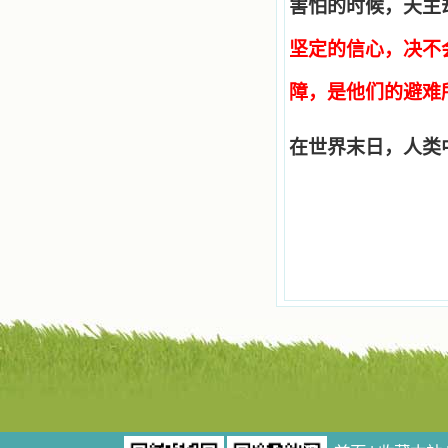
害怕的时候，天主
辨、通达、智慧、勇敢、诚实、快
乐、圣洁等等美德。他们的言行是滋
润我心田的美酒。 这些书使我专
坚定的信心，决不
注于天上的事理，我的很多不良嗜好
因此不知不觉地放弃了。我的信德一
障，是他们的避难所(参阅
天一天长大，我知道我的一言一行都
有天使记录；我也深信人有灵魂，信
主的人有一个美好的家；也相信圣人
在世界末日，人类
们都在天上为我祈祷，我并不是孤军
奋战；我是生活在一个由天上地下千
千万万奉耶稣的名而组成的家庭里，
我庆幸自己因了主的恩宠能生活在这
个大家庭慈爱的怀抱里；我也渴望所
有的人都能进入光明天家，和圣人们
一起赞美天主于无穷世！ 小德兰
爱心书屋启源于一个美好的梦。小德
兰希望所有圣书的作者和译者都能向
主敞开心门，为圣书广传而不记个人
的私利；愿天主赐福小德兰；赐福所
有传扬主名的网站；赐福所有来看圣
书的人；也求主扩张人的心界，使小
德兰能将更多更好的书藉，献给喜欢
读圣书的人！从2014年12月18日开始
我们使用新域名(xiaodelan.love），
原域名被他人办理开通,请您更改您网