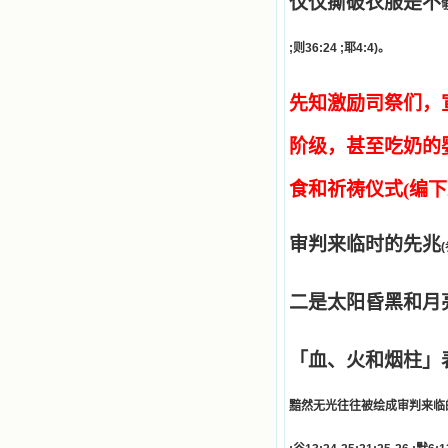
仅仅撕破衣服是不
一点吸引力都没有了。 从这些书
籍里，我认识了许多爱主的人，他们
使我更亲近主，帮助我更深的认识
;
则
36:24 ;
耶
4:4)
。
主，爱主。这些曾经生活在人间的圣
人圣女，内心隐藏着来自天上光照的
各种宝藏，听他们对悦主的甜蜜喁
先知激励司祭们，
语，我也陶醉了。主藉着这些书籍慢
慢地培养我的心灵，当我看到这些圣
阶级，甚至吃奶的
德芬芳的圣人再看看满身污秽的我，
我失望过，沮丧过，哭泣过，和主呕
气过，甚至埋怨天主不用祂的全能让
食和祈祷仪式
(
编下
我立刻成圣。但是主让我明白，灵命
的成长需要时间，成长是渐进的，农
民等待稻谷的长成需要整个季节，才
审判来临时的先兆
(
能品尝丰收的喜悦，我也要有谦卑受
教的态度才能接受主的话语，要让这
些圣言成为血肉（果实），是需要时
二是太阳昏黑和月
间的。 从网上我读到许多有益心
灵的书。当我首次读到盖恩夫人的传
记时，清泪沾腮，她的经历强烈地震
「血、火和烟柱」
撼着我的心，我接受到了一个很大的
恩宠，使我认识了十字架是生命的真
正之路。读圣女小德兰的传记时，我
黯然无光往往被绘成审判来临
又有别一种感受，我看到了一个与我
眼所见的完全不同的世界，那里没有